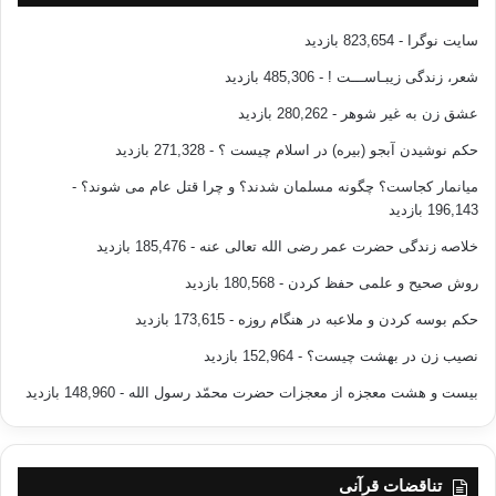
سایت نوگرا
- 823,654 بازدید
شعر، زندگی زیبـاســـت !
- 485,306 بازدید
عشق زن به غیر شوهر
- 280,262 بازدید
حکم نوشیدن آبجو (بیره) در اسلام چیست ؟
- 271,328 بازدید
میانمار کجاست؟ چگونه مسلمان شدند؟ و چرا قتل عام می شوند؟
-
196,143 بازدید
خلاصه زندگی حضرت عمر رضی الله تعالی عنه
- 185,476 بازدید
روش صحیح و علمی حفظ کردن
- 180,568 بازدید
حکم بوسه کردن و ملاعبه در هنگام روزه
- 173,615 بازدید
نصیب زن در بهشت چیست؟
- 152,964 بازدید
بیست و هشت معجزه از معجزات حضرت محمّد رسول الله
- 148,960 بازدید
تناقضات قرآنی