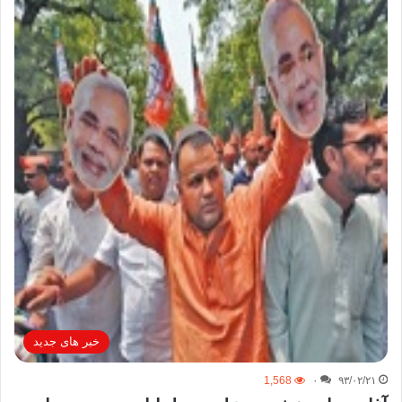
خبر های جدید
1,568
۰
۹۳/۰۲/۲۱