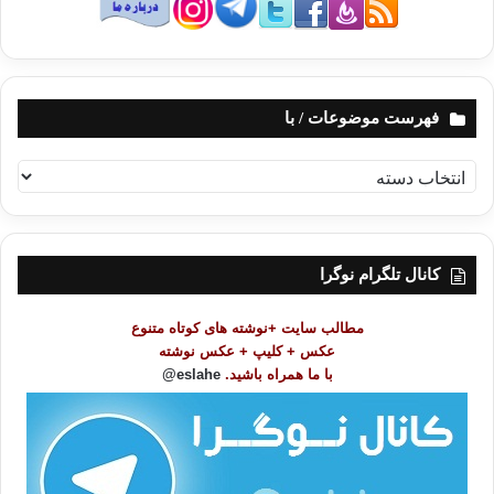
فهرست موضوعات / با
ف
ه
ر
س
ت
کانال تلگرام نوگرا
م
و
مطالب سایت +نوشته های کوتاه متنوع
ض
عکس + کلیپ + عکس نوشته
و
با ما همراه باشید.
eslahe@
ع
ا
ت
/
ب