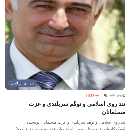
بیداری اسلامی
1,833
۰
۹۳/۱۰/۲۸
تند روی اسلامی و توهّم سربلندی و عزت
مسلمانان
تند روی اسلامی و توهّم سربلندی و عزت مسلمانان نویسنده:
ابوبکرکاروانی ترجمه:ا سمعیل ابراهیمیان عزت و سربلندی (العزة)