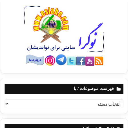
فهرست موضوعات / با
ف
ه
ر
س
ت