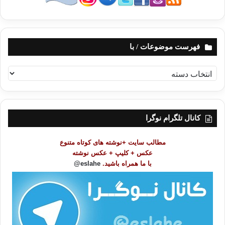
فهرست موضوعات / با
ف
ه
ر
س
ت
کانال تلگرام نوگرا
م
و
مطالب سایت +نوشته های کوتاه متنوع
ض
عکس + کلیپ + عکس نوشته
و
با ما همراه باشید.
eslahe@
ع
ا
ت
/
ب
ا