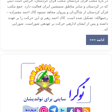
در باره مکتب قرآن کردستان مكتب قرآن كردستان، حركتي است ديني
كه در كردستان و ساير مناطق سني­نشين ايران فعاليت دارد. جمع مكتب
قرآن كردستان از شاگردان و پيروان مجاهد نستوه كاك احمد مفتي­زاده –
رحمه­الله- تشكيل شده است. كاك احمد رهبر ي اين حركت را بر عهده
داشته و پس از ايشان اداره­ي حركت بر عهده­ي شوراست. شورايي
كه…
ادامه »»»