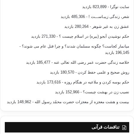
سایت نوگرا
- 823,899 بازدید
شعر، زندگی زیبـاســـت !
- 485,306 بازدید
عشق زن به غیر شوهر
- 280,264 بازدید
حکم نوشیدن آبجو (بیره) در اسلام چیست ؟
- 271,330 بازدید
میانمار کجاست؟ چگونه مسلمان شدند؟ و چرا قتل عام می شوند؟
-
196,145 بازدید
خلاصه زندگی حضرت عمر رضی الله تعالی عنه
- 185,477 بازدید
روش صحیح و علمی حفظ کردن
- 180,570 بازدید
حکم بوسه کردن و ملاعبه در هنگام روزه
- 173,616 بازدید
نصیب زن در بهشت چیست؟
- 152,966 بازدید
بیست و هشت معجزه از معجزات حضرت محمّد رسول الله
- 148,962 بازدید
تناقضات قرآنی