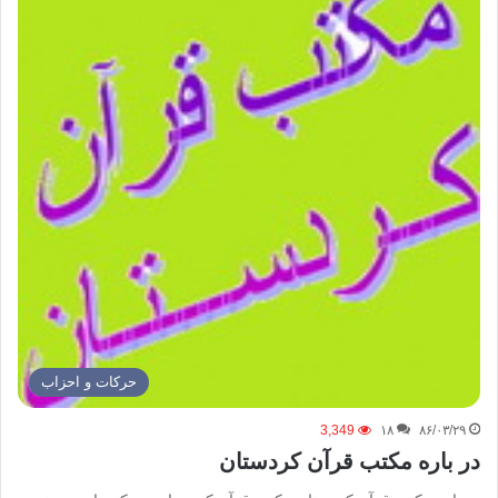
حركات و احزاب
3,349
۱۸
۸۶/۰۳/۲۹
در باره مکتب قرآن کردستان