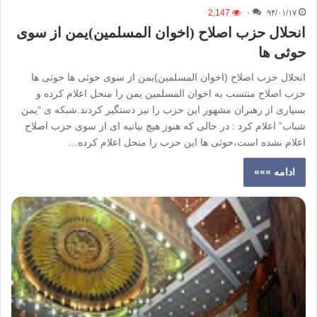
2,147
۰
۹۴/۰۱/۱۷
انحلال حزب اصلاح (اخوان المسلمین)یمن از سوی
حوثی ها
انحلال حزب اصلاح (اخوان المسلمین)یمن از سوی حوثی ها حوثی ها
حزب اصلاح منتسب به اخوان المسلمین یمن را منحل اعلام کرده و
بسیاری از رهبران مشهور این حزب را نیز دستگیر کردند.شبکه ی “یمن
شباب” اعلام کرد : در حالی که هنوز هیچ بیانیه ای از سوی حزب اصلاح
اعلام نشده است،حوثی ها این حزب را منحل اعلام کرده…
ادامه »»»