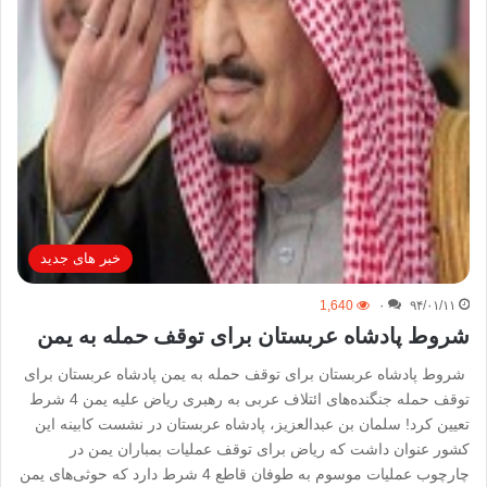
خبر های جدید
1,640
۰
۹۴/۰۱/۱۱
شروط پادشاه عربستان برای توقف حمله به یمن
شروط پادشاه عربستان برای توقف حمله به یمن پادشاه عربستان برای
توقف حمله جنگنده‌های ائتلاف عربی به رهبری ریاض علیه یمن 4 شرط
تعیین کرد! سلمان بن عبدالعزیز، پادشاه عربستان در نشست کابینه این
کشور عنوان داشت که ریاض برای توقف عملیات بمباران یمن در
چارچوب عملیات موسوم به طوفان قاطع 4 شرط دارد که حوثی‌های یمن