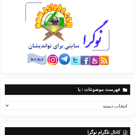
فهرست موضوعات / با
ف
ه
ر
س
ت
کانال تلگرام نوگرا