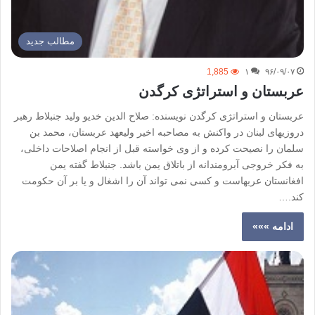
مطالب جدید
1,885
۱
۹۶/۰۹/۰۷
عربستان و استراتژی کرگدن
عربستان و استراتژی کرگدن نویسنده: صلاح الدین خدیو ولید جنبلاط رهبر
دروزیهای لبنان در واکنش به مصاحبه اخیر ولیعهد عربستان، محمد بن
سلمان را نصیحت کرده و از وی خواسته قبل از انجام اصلاحات داخلی،
به فکر خروجی آبرومندانه از باتلاق یمن باشد. جنبلاط گفته یمن
افغانستان عربهاست و کسی نمی تواند آن را اشغال و یا بر آن حکومت
کند.…
ادامه »»»