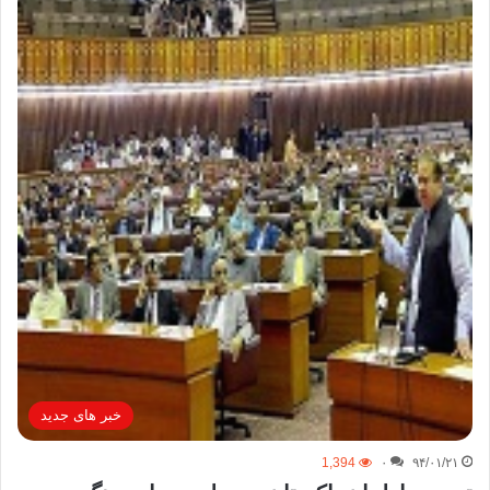
خبر های جدید
1,394
۰
۹۴/۰۱/۲۱