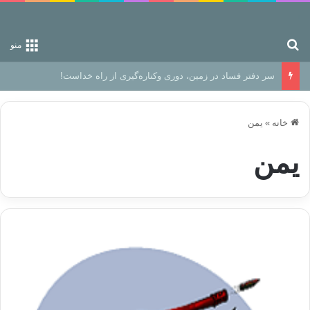
جستجو برای
منو
سر دفتر فساد در زمین‌، دوری وکناره‌گیری از راه خداست‌!
خانه
»
یمن
یمن