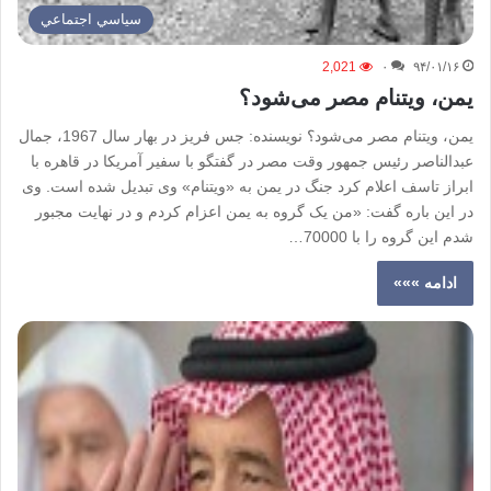
سياسي اجتماعي
2,021
۰
۹۴/۰۱/۱۶
یمن، ویتنام مصر می‌شود؟
یمن، ویتنام مصر می‌شود؟ نویسنده: جس فریز در بهار سال 1967، جمال
عبدالناصر رئیس جمهور وقت مصر در گفتگو با سفیر آمریکا در قاهره با
ابراز تاسف اعلام کرد جنگ در یمن به «ویتنام» وی تبدیل شده است. وی
در این باره گفت: «من یک گروه به یمن اعزام کردم و در نهایت مجبور
شدم این گروه را با 70000…
ادامه »»»