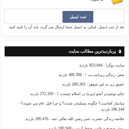
بعد از ثبت ایمیل، لینکی به ایمیل شما ارسال می گردد باید آن را تایید کنید.
پربازدیدترین مطالب سایت
سایت نوگرا
- 823,844 بازدید
شعر، زندگی زیبـاســـت !
- 485,306 بازدید
عشق زن به غیر شوهر
- 280,263 بازدید
حکم نوشیدن آبجو (بیره) در اسلام چیست ؟
- 271,329 بازدید
میانمار کجاست؟ چگونه مسلمان شدند؟ و چرا قتل عام می شوند؟
-
196,144 بازدید
خلاصه زندگی حضرت عمر رضی الله تعالی عنه
- 185,476 بازدید
روش صحیح و علمی حفظ کردن
- 180,568 بازدید