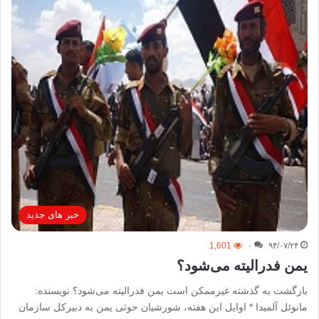
خبر های جدید
1,601
۰
۹۴/۰۷/۲۴
یمن فدرالیته می‌شود؟
بازگشت به گذشته غیرممکن است یمن فدرالیته می‌شود؟ نویسنده:
مانوئل آلمیدا * اوایل این هفته، شورشیان حوثی یمن به دبیرکل سازمان