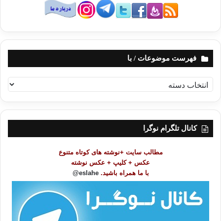
فهرست موضوعات / با
ف
ه
ر
س
ت
کانال تلگرام نوگرا
م
و
مطالب سایت +نوشته های کوتاه متنوع
ض
عکس + کلیپ + عکس نوشته
و
با ما همراه باشید.
eslahe@
ع
ا
ت
/
ب