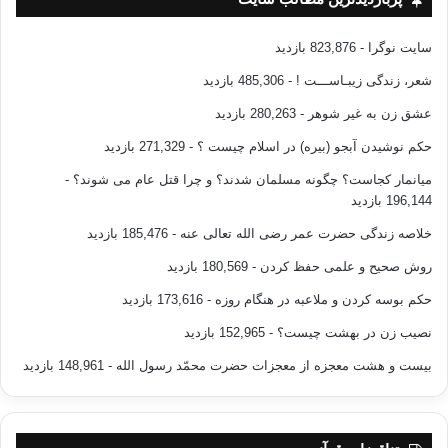
سایت نوگرا
- 823,876 بازدید
شعر، زندگی زیبـاســـت !
- 485,306 بازدید
عشق زن به غیر شوهر
- 280,263 بازدید
حکم نوشیدن آبجو (بیره) در اسلام چیست ؟
- 271,329 بازدید
میانمار کجاست؟ چگونه مسلمان شدند؟ و چرا قتل عام می شوند؟
-
196,144 بازدید
خلاصه زندگی حضرت عمر رضی الله تعالی عنه
- 185,476 بازدید
روش صحیح و علمی حفظ کردن
- 180,569 بازدید
حکم بوسه کردن و ملاعبه در هنگام روزه
- 173,616 بازدید
نصیب زن در بهشت چیست؟
- 152,965 بازدید
بیست و هشت معجزه از معجزات حضرت محمّد رسول الله
- 148,961 بازدید