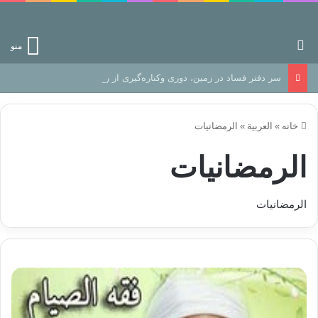
جستجو برای
منو
سر دفتر فساد در زمین‌، دوری وکناره‌گیری از راه خداست‌!
خانه
»
العربیة
»
الرمضانیات
الرمضانیات
الرمضانیات