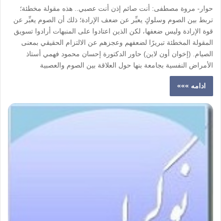
حوار- مروة مصطفى: أنت صائم إذن أنت عصبي.. هذه مقولة مخطئة؛
تربط بين الصوم وسلوكٍ يعبِّر عن ضعف الإرادة؛ ذلك أن الصوم يعبِّر عن
قوة الإرادة وليس ضعفها، لكن الذين اعتادوا على المنبهات أرادوا تسويق
المقولة المخطئة تبريرًا لضعفهم وعجزهم عن الالتزام الحقيقي بمعنى
الصيام. (إخوان أون لاين) حاور الدكتورة إحسان محمود فهمي أستاذ
الأمراض النفسية بجامعة بنها حول العلاقة بين الصوم والعصبية
ادامه »»»