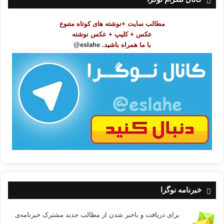
م
و
مطالب سایت +نوشته های کوتاه متنوع
ض
عکس + کلیپ + عکس نوشته
و
با ما همراه باشید.
eslahe@
ع
ا
ت
/
ب
ا
خبرنامه نوگرا
برای دریافت و باخبر شدن از مطالب جدید مشترک خبرنامه‌ی