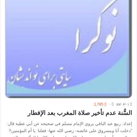
1,785
۰
۸۸/۰۶/۰۱
السُّنة عدم تأخير صلاة المغرب بعد الإفطار
إعداد: ربيع عبد الباقي يروي الإمام مسلم في صحيحه عن أبي عطية قال:
"دخلت أنا ومسروق على عائشة- رضي الله عنها- فقلنا: يا أم المؤمنين!!