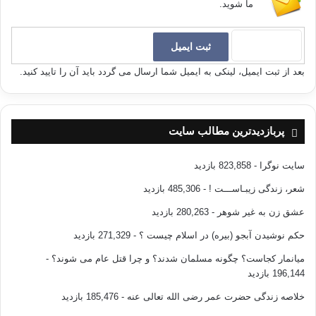
ما شوید.
بعد از ثبت ایمیل، لینکی به ایمیل شما ارسال می گردد باید آن را تایید کنید.
پربازدیدترین مطالب سایت
سایت نوگرا
- 823,858 بازدید
شعر، زندگی زیبـاســـت !
- 485,306 بازدید
عشق زن به غیر شوهر
- 280,263 بازدید
حکم نوشیدن آبجو (بیره) در اسلام چیست ؟
- 271,329 بازدید
میانمار کجاست؟ چگونه مسلمان شدند؟ و چرا قتل عام می شوند؟
-
196,144 بازدید
خلاصه زندگی حضرت عمر رضی الله تعالی عنه
- 185,476 بازدید