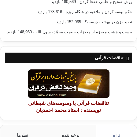
روش صحیح و علمی حفظ کردن
- 180,569 بازدید
حکم بوسه کردن و ملاعبه در هنگام روزه
- 173,616 بازدید
نصیب زن در بهشت چیست؟
- 152,965 بازدید
بیست و هشت معجزه از معجزات حضرت محمّد رسول الله
- 148,960 بازدید
تناقضات قرآنی
تناقضات قرآنی یا وسوسه‌های شیطانی
نویسنده : استاد محمد احمدیان
تازه
پرخواننده
نظرها