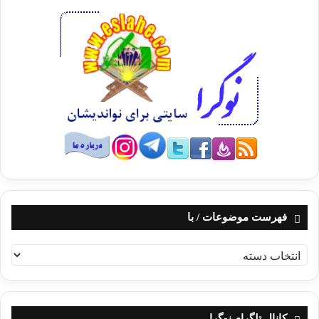
فهرست موضوعات / با
ف
ه
ر
س
ت
کانال تلگرام نوگرا