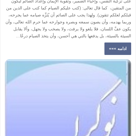
على تزكية النفس، وإحياء الضمير، وتقوية الإيمان وإعداد الصائم ليكون
من المتقين، كما قال تعالى: (كتب عليكم الصيام كما كتب على الذين من
قبلكم لعلكم تتقون). ولهذا يجب على الصائم أن يُنَزِّه صيامه عما يجرحه،
وربما يهدمه، وأن يصون سمعه وبصره وجوارحه عما حرم الله تعالى، وأن
يكون عفَّ اللسان، فلا يلغو ولا يرفث، ولا يصخب ولا يجهل، وألا يقابل
السيئة بالسيئة، بل يدفعها بالتي هي أحسن، وأن يتخذ الصيام درعًا…
ادامه »»»