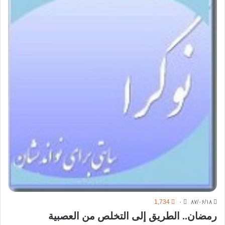
1,734
۰
۸۷/۰۶/۱۸
رمضان.. الطريق إلى التخلص من العصبية