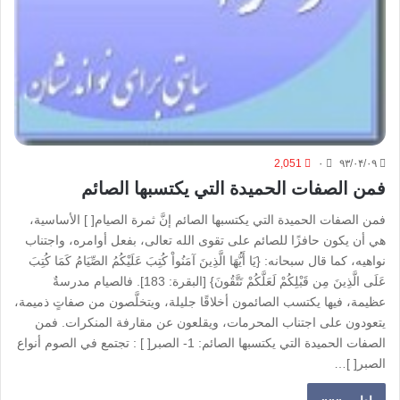
2,051
۰
۹۳/۰۴/۰۹
فمن الصفات الحميدة التي يكتسبها الصائم
فمن الصفات الحميدة التي يكتسبها الصائم إنَّ ثمرة الصيام[ ] الأساسية،
هي أن يكون حافزًا للصائم على تقوى الله تعالى، بفعل أوامره، واجتناب
نواهيه، كما قال سبحانه: {يَا أَيُّهَا الَّذِينَ آمَنُواْ كُتِبَ عَلَيْكُمُ الصِّيَامُ كَمَا كُتِبَ
عَلَى الَّذِينَ مِن قَبْلِكُمْ لَعَلَّكُمْ تَتَّقُونَ} [البقرة: 183]. فالصيام مدرسةٌ
عظيمة، فيها يكتسب الصائمون أخلاقًا جليلة، ويتخلَّصون من صفاتٍ ذميمة،
يتعودون على اجتناب المحرمات، ويقلعون عن مقارفة المنكرات. فمن
الصفات الحميدة التي يكتسبها الصائم: 1- الصبر[ ] : تجتمع في الصوم أنواع
الصبر[ ]…