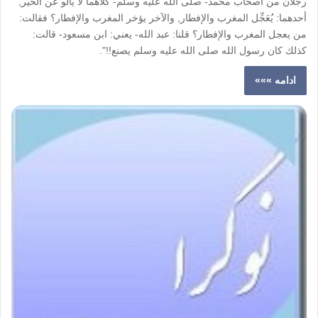
رجلان من أصحاب محمد- صلى الله عليه وسلم- كلاهما لا يألو عن الخير,
أحدهما: يُعَجِّل المغرب والإفطار, والآخر يؤخر المغرب والإفطار؟ فقالت:
من يعجل المغرب والإفطار؟ قلنا: عبد الله- يعني: ابن مسعود- قالت:
كذلك كان رسول الله صلى الله عليه وسلم يصنع!!".
ادامه »»»