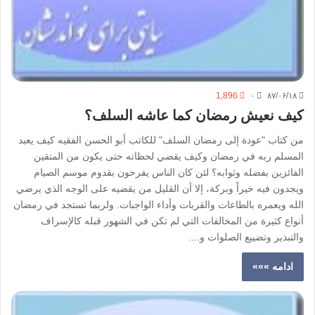
1,896
۰
۸۷/۰۶/۱۸
كيف نعيش رمضان كما عاشه السلف؟
من كتاب "عودة إلى رمضان السلف" للكاتب أبو الحسن الفقيه كيف يعبد
المسلم ربه في رمضان وكيف يقضي لحظاته حتى يكون من المتقين
الفائزين بفضله وثوابه؟ لئن كان الناس يفرحون بقدوم موسم الصيام
ويجدون فيه خيراً وبركة، إلا أن القليل من يقضيه على الوجه الذي يرضي
الله ويعمره بالطاعات والقربات وأداء الواجبات. ولربما تستجد في رمضان
أنواع كثيرة من المخالفات التي لم تكن في الشهور قبله كالإسراف
والتبذير وتضييع الصلوات و....
ادامه »»»