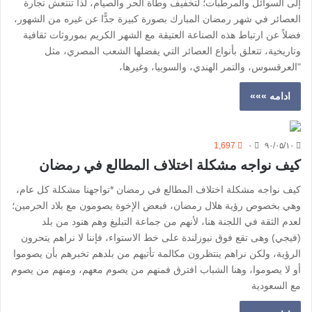
إلى السوائل والمرطبات؛ لتخفيف وطأة الحر والصيام، لذا تنتعش تجارة
العصائر في شهر رمضان المبارك بصورة كبيرة جدًّا عن غيره من الشهور،
فضلاً عن ارتباط هذه الصناعة العتيقة مع الشهر الكريم بموروثات ثقافية
وتاريخية، تتعلق بأنواع العصائر التي يفضلها الشعب المصري، مثل
"العرقسوس، والتمر الهندي، والسوبيا، وغيرها،
ادامه »»»
1,697
۰
۹۰/۰۵/۱۰
كيف نواجه مشكلة اختلاف المطالع في رمضان
كيف نواجه مشكلة اختلاف المطالع في رمضان *تواجهنا مشكلة كل عام،
وهي بخصوص رؤية هلال رمضان، فبعض الإخوة يصومون مع بلاد الحرمين؛
لعدم الثقة في اللجنة هنا، لأنهم من جماعة التبليغ وهم هنود من بلد
(فيجي) وهى تقع فوق نيوزلندة على خط الاستواء، فإننا لا نراهم يتحرون
الرؤية، ولكن نراهم ينتظرون مكالمة تأتيهم من بلدهم تخبرهم بأن يصوموا
أو لا يصوموا، وهنا الشباب افترق فمنهم من يصوم معهم، ومنهم من يصوم
مع السعودية