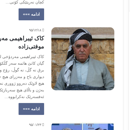
کچان نەریتێکى کۆنى…
ادامه »»»
۹۵/۱۲/۱۸
کاک ئیبراهیمی مه‌ر
موفتی‌زادە
کاک ئیبراهیمی مه‌ردۆخی له
گیان کاتێ هاتمه سه‌ر گڵکۆ
برق نه گڵ، نه گوڵ، رۆح و 
دیواری باخ و مه‌زرای هیچ 
هیچ لاوێک دەروو ژووری نه‌
به‌ژن و باڵای هیچ سه‌ربازێ
ئه‌فسه‌رێک نه‌کرابووە…
ادامه »»»
۹۵/۰۱/۲۳