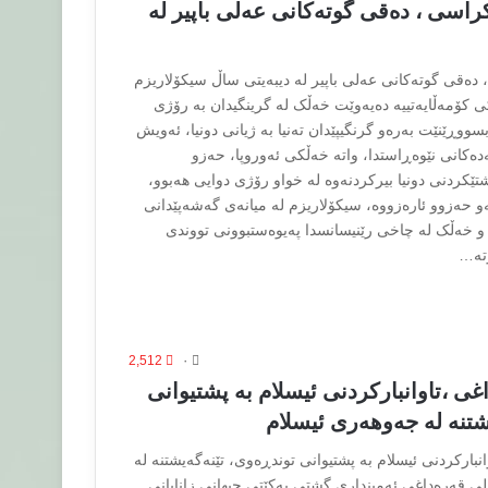
راسی ، دەقی گوتەكانی عەلی باپیر لە
 دەقی گوتەكانی عەلی باپیر لە دیبەیتی ساڵ سیکۆلاریزم
ی کۆمەڵایەتییە دەیەوێت خەڵک لە گرینگیدان بە رۆژی
سووڕێنێت بەرەو گرنگیپێدان تەنیا بە ژیانی دونیا، ئەویش
کانی نێوەڕاستدا، واتە خەڵکی ئەوروپا، حەزو
شتێکردنی دونیا بیرکردنەوە لە خواو رۆژی دوایی هەبوو،
ەو حەزوو ئارەزووە، سیکۆلاریزم لە میانەی گەشەپێدانی
 و خەڵک لە چاخی رێنیسانسدا پەیوەستبوونی تووندی
تە…
2,512
۰
ی ،تاوانباركردنی ئیسلام بە پشتیوانی
شتنە لە جەوهەری ئیسلام
نباركردنی ئیسلام بە پشتیوانی توندڕەوی، تێنەگەیشتنە لە
ی قەرەداغی ئەمینداری گشتی یەكێتی جیهانی زانایانی