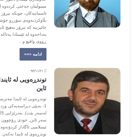
مسوڵمان جەختی كردەوە لەس
ئاسمانیەكان، چونكە تیرۆر ئ
بڵاوكردنەوەی سۆزرو خۆشەوی
جائیزنیە كە تیرۆر بەهیچ ئا
بەداخەوە لە ئێستادا بەتاك
ڕووی واقیع و…
ادامه »»»
۹۴/۱۱/۲۱
توندڕه‌ويى له‌ ئاين
ئاين
توندڕه‌ويى له‌ ئايندا مه‌تر
1- به‌پێى ديراسه‌يه‌كى ورد
سه‌ر ئاين, خودى ڕؤچوون و زيا
ئيسلاميى ئاگادار كردۆته‌وه‌ ك
توندڕه‌وى له‌ ئايندا نه‌كه‌ن.