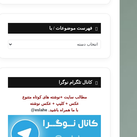
فهرست موضوعات / با
ف
ه
ر
س
ت
م
و
کانال تلگرام نوگرا
ض
و
مطالب سایت +نوشته های کوتاه متنوع
ع
عکس + کلیپ + عکس نوشته
ا
با ما همراه باشید.
eslahe@
ت
/
ب
ا