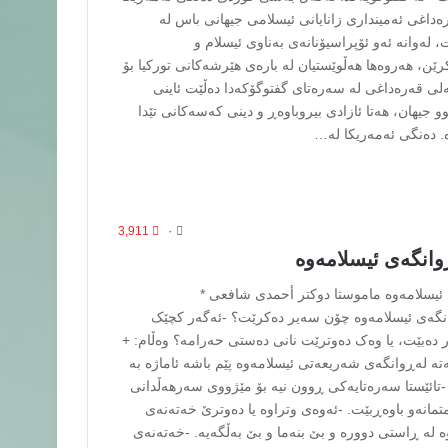
داغی ئەمینداری زانایانی ئیسلامی جیهانی باس له
لەوانە ئەو ئۆپراسیۆنانەی بەناوی ئیسلام و
ێن، هەروەها هەڵوێستیان له ‌بارەی هێرشەکانی تورکیا بۆ
ی قەرەداغی لە سەرەتای گفتوگۆکەدا دەڵێت ئاینی
وو جیهان، هەتا ئازادی بیروباوەڕ و دینی کەسەکانی تێدا
ە. دەنگی ئەمەریکا لە…
3,911
۰
وانگەى ئیسلامەوە
ئیسلامەوە ماموستا دوکتر أحمدی شافعی *
نگەى ئیسلامەوە چۆن سەیر دەکرێت؟ -ئەگەر کچێک
ار دەبێت، یا وەک دەوترێت نانى دەستى حەرامە؟ وەڵام: +
تە لەڕوانگەى شەریعەتى ئیسلامەوە پێم باشە ئاماژە بە
 -تائێستا سەرەتایەکى ڕوون نیە بۆ مێژووى سەرهەڵدانى
انەو باوەڕبێت. -ئەوەى وتراوە یا دەوترێ خەتەنەى
وە لە ڕاستى دوورە و بێ بنەما و بێ بەڵگەیە. -خەتەنەى