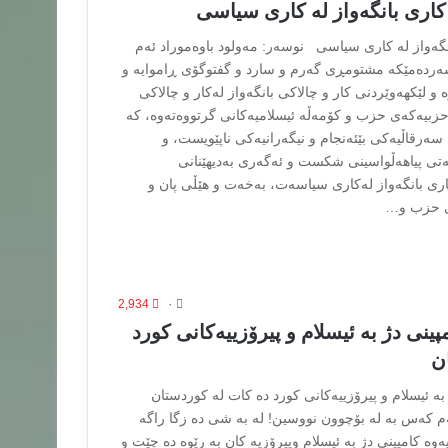
اری بانگەواز لە کاری سیاسی
گەواز لە کاری سیاسی نوسەر: مه‌ولود باوه‌موراد ئەم
سەردەمێکە مشتومڕی گەرم و سارد و گفتوگۆی ڕاموایە و
و لێکهەوێردنی کار و چالاکی بانگەواز لەکار و چالاکی
زبیەکەی حزب و کۆمەڵە ئیسلامیەکانی گرتووەتەوە، کە
سەرقاڵیەکی بێئەنجام و نیگەرانیەکی ناپێویست، و
تی پیاهەڵواسینی شکست و ئەگەری بەدیهێنانی
ری بانگەواز لەکاری سیاسەت، بەخەت و هێڵی پان و
ی حزب و…
2,934
۰
نى دژ به ئیسلام و پیرۆزییه‌کانى کورد
ن
ه ئیسلام و پیرۆزییه‌کانى کورد ده کات له کوردستان
م کەس بە لە بۆچوون نووسین! له به شی ده زگا راگه
یه‌وه کامپینى دژ به ئیسلام وپیرۆزیه کان به رێوه ده چێت و