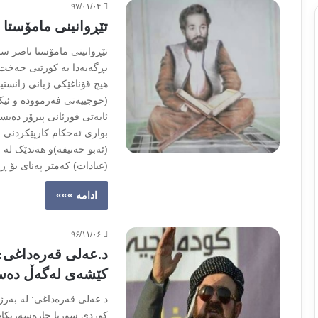
۹۷/۰۱/۰۴
تێڕوانینی مامۆستا
تێڕوانینی مامۆستا ناصر س
هیچ قۆناغێکی ژیانی زانست
(‌حوجییەتی فه‌رمووده و ئیک
ئایەتی قورئانی پیرۆز دەی
بواری ئەحکام کارپێکردنی 
(ئەبو حەنیفە)و هەندێک لە 
(عبادات) کەمتر پەنای بۆ ڕ
ادامه »»»
۹۶/۱۱/۰۶
د.عەلی قەرەداغی: ل
کێشەی لەگەڵ دەسە
د.عەلی قەرەداغی: لە بەرژ
کوردی سوریا چارەسەربکات