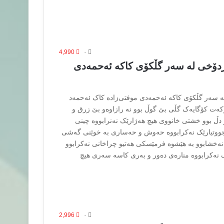
4,990
۰
دۆخی له سه‌ر گڵکۆی کاکه ئه‌حمه‌دی
 سه‌ر گڵکۆی کاکه ئه‌حمه‌دی موفتی‌زادە کاک ئه‌حمه‌د
که‌ت کۆگایه‌ک گڵی بێ گوڵ بوو نه رازاوەو بێ زرق و
دڵ بوو خشتی خانووی هیچ هه‌ژارێک نه‌نرابووە چینی
جووتیارێک نه‌کرابووە حه‌وش و حه‌ساری به خوێنی گه‌شی
نه‌خشابوو به هێشوە فرمێسکی هه‌تیو چراخانی نه‌کرابوو
ک نه‌کرابووە منارەی دەور و به‌ری کاسه سه‌ری هیچ
2,996
۰