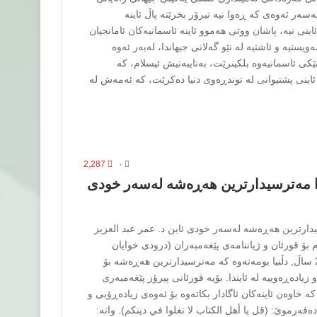
ەر ئەوەی كە ڕەوا نیە تیرۆر بخرێتە پاڵ ئاینە
اینی نیە، پاشان ووتی هەموو ئاینە ئاسمانیەكان ئامانجیان
ستیە و ئاشتیە لە نێو گەلانی جیهاندا، لەبەر ئەوە
ینێكی ئاسمانیەوە بلكینرێت، بەتایبەتیش ئیسلام، كە
ە ئاینی پشتیوانی لە توندڕەوی دنیا دەكرێت، كە ئەمەش لە
2,287
۰
دا مه‌ترسيدارترين هه‌ڕه‌شه‌ له‌سه‌ر خودى
سيدارترين هه‌ڕه‌شه‌ له‌سه‌ر خودى ئاين د. عمر عبد العزيز
م بۆ قورئان و ژياننامه‌ى پێغه‌مبه‌ران (درودى خوايان
له‌سه‌ر بێت), به‌درێژايى 25 ساڵ, دڵنيا بومه‌ته‌وه‌ كه‌ مه‌ترسيدارترين هه‌ڕه‌شه‌ بۆ
ده‌ڕه‌وييه‌ له‌ ئايندا. بۆيه‌ قورئانى پيرؤز پێغه‌مبه‌رى
ه‌ خاوه‌ن ئاينه‌كان ئاگادار بكاته‌وه‌ بۆ ئه‌وه‌ى زياده‌ڕۆيى و
 ده‌فه‌رموێ: (قل يا أهل الكتاب لا تغلوا في دينكم). واته‌: