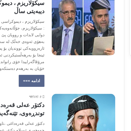
سیکۆلاریزم ، دیموک
دیبەیتی ساڵ
سیکۆلاریزم ، دیموکراسی ،
: سیکۆلاریزم، جۆڵانەوەیەک
دوایی لابدات و روویان پێ ب
بەهۆی ئەوەی خەڵک لە سەدە
ئارەزوویەکی تووندیان بۆ پ
ئینجا بۆ بەرهەڵستیکردنی ئ
مرۆڤاگەراییدا خۆی رانواند
خۆیان بە بەرهەم دەستکەو
ادامه »»»
۹۴/۱۲/۰۶
دكتۆر عەلی قەرەداغ
توندڕەوی، تێنەگەی
دكتۆر عەلی قەرەداغی ،تاوا
جەوهەری ئیسلام دكتۆر عەل