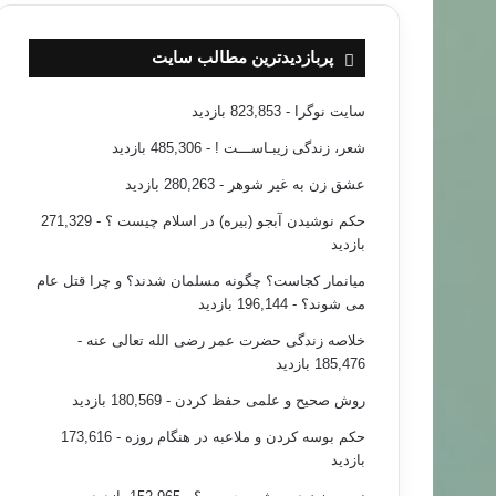
پربازدیدترین مطالب سایت
سایت نوگرا
- 823,853 بازدید
شعر، زندگی زیبـاســـت !
- 485,306 بازدید
عشق زن به غیر شوهر
- 280,263 بازدید
حکم نوشیدن آبجو (بیره) در اسلام چیست ؟
- 271,329
بازدید
میانمار کجاست؟ چگونه مسلمان شدند؟ و چرا قتل عام
می شوند؟
- 196,144 بازدید
خلاصه زندگی حضرت عمر رضی الله تعالی عنه
-
185,476 بازدید
روش صحیح و علمی حفظ کردن
- 180,569 بازدید
حکم بوسه کردن و ملاعبه در هنگام روزه
- 173,616
بازدید