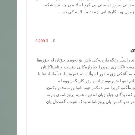
مه زانى پیروز ده ستى پى کرد له لایه ن چه ند پێشکه
مون وبه کارهێنانى چه ند مه لا یه کى نه…
3,209
۰
ی
اند راسڵ ڕێگەچارەیەکی باش بۆ ئەوەی خۆتان لە جۆرەها
ەیە ئاگاداری بیروڕا جیاوازەکانی دۆست و ئاشناکانتان
 ساڵانێکی زۆرم دور لە وڵات لە فەرەنسا، ئەڵمانیا، ئیتالیا
انم ئەو لەدەرەوە ژیانەم زۆر کاریگەربووە لە
ەڵگەو کوێرانەم. ئەگەر ئێوە ناتوانن سەفەر بکەن،
ە دیدگای جیاوازیان لە ئێوە هەیە. ڕۆژنامەی پارتە
ەگەر ئەو کەس یان ڕۆژنامانە وەک شێت، گەندەڵ یان