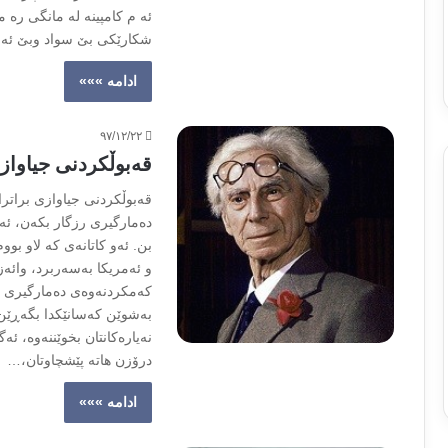
ئه م کامپینه له مانگى ره 
شکارێکى بێ سواد وبێ ئه ز
ادامه »»»
۹۷/۱۲/۲۲
قەبوڵکردنی جیاواز
قەبوڵکردنی جیاوازی براتر
دەمارگیری رزگار بکەن، ئەم
بن. ئەو کاتانەی کە لاو بووم
و ئەمریکا بەسەربرد، وائەز
کەمکردنەوەی دەمارگیری بێب
بەشوێن کەسانێکدا بگەڕێن ک
نەیارەکانتان بخوێننەوە، ئ
درۆزن هاتە پێشچاوتان،…
ادامه »»»