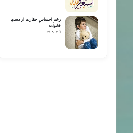
زخمِ احساسِ حقارت از دستِ
خانواده
۰۴/۰۸/۰۳