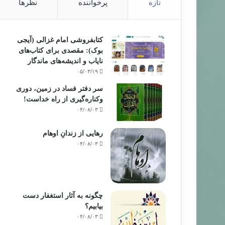
تازه
پرخواننده
نظرها
کتابفروشی امام غزالی (آیجی
بوک): مقصدی برای کتاب‌های
نایاب و اندیشه‌های ماندگار
۰۵/۰۳/۱۹
سر دفتر فساد در زمین‌، دوری
وکناره‌گیری از راه خداست‌!
۰۴/۰۸/۰۳
رهایی از زندانِ اوهام
۰۴/۰۸/۰۳
چگونه به آثار استغفار دست
بیابیم؟
۰۴/۰۸/۰۳