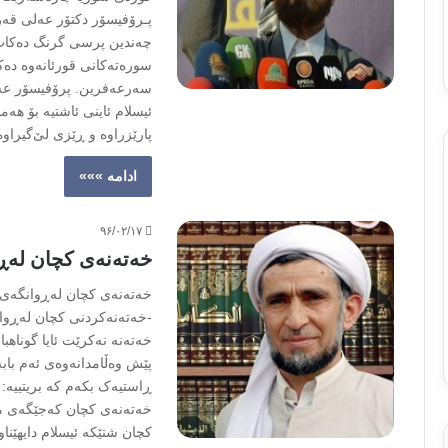
پـرۆفیسۆر دکتۆر عەلی قەرە
‌چەندین پرسی گرنگ دەکات، 
سورەتەکانی قورئانەوە دەکر
سەرعەفرین. پرۆفیسۆر عەل
ئیسلام ئاینی ئاشتیە بۆ هەم
پارێزراوە و ڕێزی لێ‌گیراو
ادامه »»»
۹۶/۰۲/۱۷
خەتەنەى کچان لەڕ
خەتەنەى کچان لەڕوانگەى 
-خەتەنەکردنى کچان لەڕوا
خەتەنە نەکرێت ئایا گوناهب
پێش وەڵامدانەوەى ئەم بابە
ڕاستیەک بکەم کە بریتییە:
خەتەنەى کچان کەجێگەى متم
کچان شتێکە ئیسلام دایهێنا