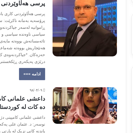
پرسی هەڵاوێردنی ک
پرسی هەڵاوێردنی کاری بان
پرۆسەیە بەمانە ناکرێت: 
ڕاموانیە لەسەر جیاکردنەوە 
سیاسی ناوەندە سیاسی و ح
تائەمساتەش بووەتە مایەی 
هەنێجاریش بووەتە شەماعە
حەزەکان. *جیاکردنەوەی کا
درێژی پەیکەری ڕێکخستن
ادامه »»»
۹۸/۰۴/۰۹
داعشی علمانی کامپی
ده کات له کوردستا
داعشی علمانی کامپینى دژ ب
نوسەر: د. عثمان علی یەکە
یاندنه کانى نزیک له پارتى 