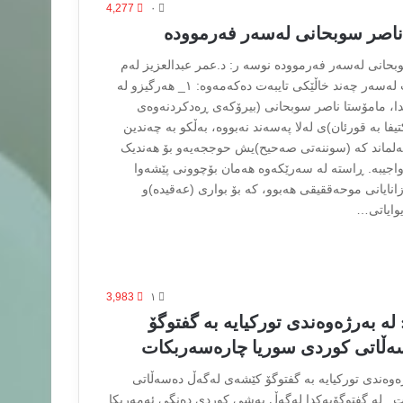
4,277
۰
 ناصر سوبحانی لەسەر فەرموودە
وبحانی لەسەر فەرموودە نوسه ر: د.عمر عبدالعزیز لەم
بڕگەیەدا بە کورتیی جەخت لەسەر چەند خاڵێکی تایبەت دەکەمەوە: ١_ هەرگیزو لە
یدا، مامۆستا ناصر سوبحانی (بیرۆکەی ڕەدکردنەوەی
تیفا بە قورئان)ی لەلا پەسەند نەبووە، بەڵکو بە چەندین
سەلماند کە (سوننەتی صەحیح)یش حوججەیەو بۆ هەندیک
واجیبە. ڕاستە لە سەرێکەوە هەمان بۆچوونی پێشەوا
زانایانی موحەققیقی هەبوو، کە بۆ بواری (عەقیدە)و
یوایاتی…
3,983
۱
ە بەرژەوەندی تورکیایە بە گفتوگۆ
ڵاتی کوردی سوریا چارەسەربکات
ەوەندی تورکیایە بە گفتوگۆ کێشەی لەگەڵ دەسەڵاتی
 له ‌گفتوگۆیەکدا لەگەڵ بەشی کوردی دەنگی ئەمەریکا