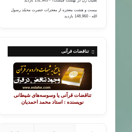
نصیب زن در بهشت چیست؟
- 152,965 بازدید
بیست و هشت معجزه از معجزات حضرت محمّد رسول
الله
- 148,960 بازدید
تناقضات قرآنی
تناقضات قرآنی یا وسوسه‌های شیطانی
نویسنده : استاد محمد احمدیان