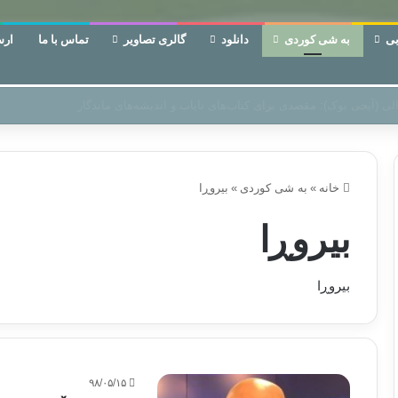
ی
به شی کوردی
دانلود
گالری تصاویر
تماس با ما
ارس
ن‌، دوری وکناره‌گیری از راه خداست‌!
خانه
»
به شی کوردی
»
بیروڕا
بیروڕا
بیروڕا
۹۸/۰۵/۱۵