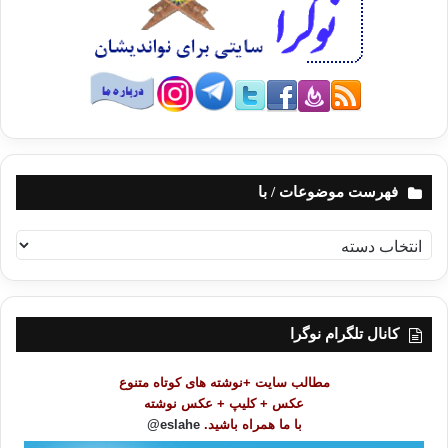
فهرست موضوعات / با
ف
ه
ر
س
ت
کانال تلگرام نوگرا
م
و
مطالب سایت +نوشته های کوتاه متنوع
ض
عکس + کلیپ + عکس نوشته
و
با ما همراه باشید.
eslahe@
ع