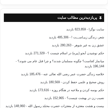
پربازدیدترین مطالب سایت
سایت نوگرا
- 823,859 بازدید
شعر، زندگی زیبـاســـت !
- 485,306 بازدید
عشق زن به غیر شوهر
- 280,263 بازدید
حکم نوشیدن آبجو (بیره) در اسلام چیست ؟
- 271,329 بازدید
میانمار کجاست؟ چگونه مسلمان شدند؟ و چرا قتل عام می شوند؟
-
196,144 بازدید
خلاصه زندگی حضرت عمر رضی الله تعالی عنه
- 185,476 بازدید
روش صحیح و علمی حفظ کردن
- 180,569 بازدید
حکم بوسه کردن و ملاعبه در هنگام روزه
- 173,616 بازدید
نصیب زن در بهشت چیست؟
- 152,965 بازدید
بیست و هشت معجزه از معجزات حضرت محمّد رسول الله
- 148,960 بازدید