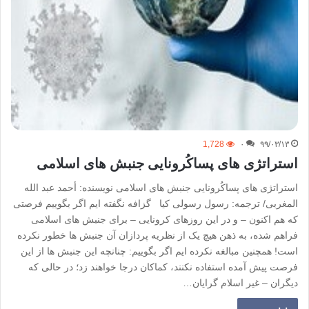
1,728
۰
۹۹/۰۳/۱۳
استراتژی های پساکُرونایی جنبش های اسلامی
استراتژی های پساکُرونایی جنبش های اسلامی نویسنده: أحمد عبد الله
المغربی/ ترجمه: رسول رسولی کیا گزافه نگفته ایم اگر بگوییم فرصتی
که هم اکنون – و در این روزهای کرونایی – برای جنبش های اسلامی
فراهم شده، به ذهن هیچ یک از نظریه پردازان آن جنبش ها خطور نکرده
است! همچنین مبالغه نکرده ایم اگر بگوییم: چنانچه این جنبش ها از این
فرصت پیش آمده استفاده نکنند، کماکان درجا خواهند زد؛ در حالی که
دیگران – غیر اسلام گرایان…