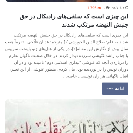
1,795
۰
۹۸/۱۰/۰۲
این چیزی است که سلفی‌های رادیکال در حق
جنبش النهضه مرتکب شدند
این چیزی است که سلفی‌های رادیکال در حق جنبش النهضه مرتکب
شدند به قلم: صلاح الدین الجورشی[۱] مترجم: عدنان فلّاحی تقریباً هفت
سال پیش از نگارش این مقاله[۲]، در یکی از هتل‌های ژنو پایتخت سوییس
با جناب راشد غنّوشی سرزده دیدار کردم. در خلال صحبت ناگهان نظرم
را درباره‌ی آنچه که غنوشی “بیداری اسلامی دوم” نامیده بود و در آن
دوران تونس را در نوردیده بود، بیان کردم. منظور غنوشی از این تعبیر،
اقبال ناگهانی هزاران تونسی ـ خاصه…
ادامه »»»