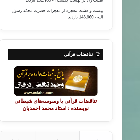
نصیب زن در بهشت چیست؟
- 152,965 بازدید
بیست و هشت معجزه از معجزات حضرت محمّد رسول
الله
- 148,960 بازدید
تناقضات قرآنی
تناقضات قرآنی یا وسوسه‌های شیطانی
نویسنده : استاد محمد احمدیان