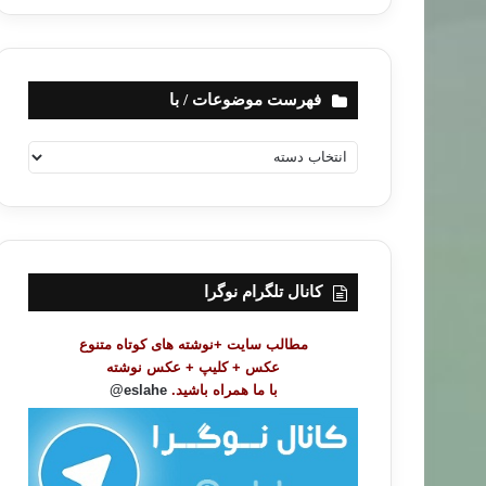
فهرست موضوعات / با
ف
ه
ر
س
ت
م
و
کانال تلگرام نوگرا
ض
و
مطالب سایت +نوشته های کوتاه متنوع
ع
عکس + کلیپ + عکس نوشته
ا
با ما همراه باشید.
eslahe@
ت
/
ب
ا