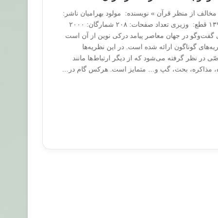
مخالف از منظر قرآن » نویسنده: مولود بهرامیان ناشر:
نشر احسان سال چاپ: ۱۳٩۵ قطع: وزیرى تعداد صفحات: ٢٠٨ شمارگان: ٢٠٠٠
یگاه متعالی گفت‌وگو در جهان معاصر پیامد درکی نوین از آن است
ه‌های گوناگون ارائه شده است. در این نظریه‌ها
ّی در نظر گرفته می‌شود که از دیگر ارتباط‌ها مانند
ه، مذاکره، بحث، گپ و… متمایز است. هرکس گام در…