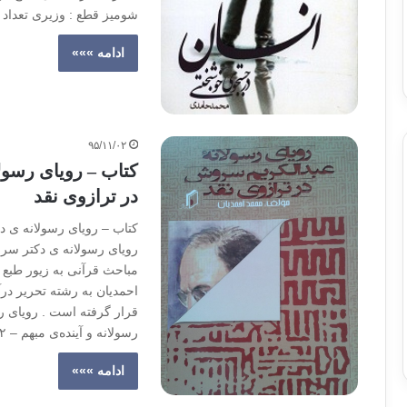
شومیز قطع : وزیری تعداد صفحات : ۲
ادامه »»»
۹۵/۱۱/۰۲
کتاب – رویای رسول
در ترازوی نقد
کتاب – رویای رسولانه ی د
رویای رسولانه ی دکتر سرو
مباحث قرآنی به زیور طبع 
احمدیان به رشته تحریر درآ
رسولانه و آینده‌ی مبهم – ۲…
ادامه »»»