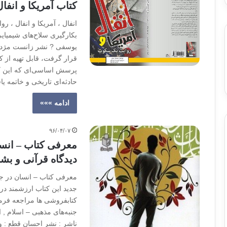
کتاب آمریکا و انف
انفال ، آمریکا و انفال ، 
بکارگیری سلاح‌های شیمیای
یوسفی ? نشر زانست مژده 
قرار گرفت، قابل تهیه از 
پرسش اساسی‌ای که این کتا
حادثه‌ای تاریخی و خاتمه ی
ادامه »»»
۹۶/۰۴/۰۷
معرفی کتاب – انس
دیدگاه قرآنی و بش
معرفی کتاب – انسان در ج
جدید این کتاب ارزشمند در
کتابفروشی ها مراجعه فرما
جنبه‌های مذهبی – اسلام , 
ناشر : نشر احسان قطع : وز