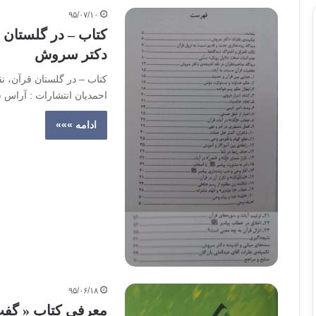
۹۵/۰۷/۱۰
کتاب – در گلستان
دکتر سروش
کتاب – در گلستان قرآن، 
احمدیان انتشارات : آراس سنندج سال 
ادامه »»»
۹۵/۰۶/۱۸
معرفی کتاب « گفت‌