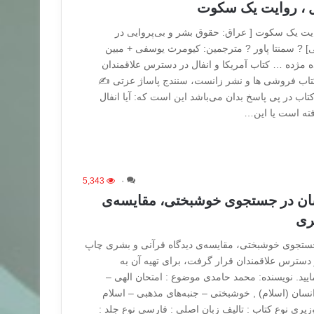
ال ، روایت یک سکوت
روایت یک سکوت [ عراق: حقوق بشر و بی‌پروایی در
ی] ? سمنتا پاور ? مترجمین: کیومرث یوسفی + مبین
مژده … کتاب آمریکا و انفال در دسترس علاقمندان
کتاب فروشی ها و نشر زانست، سنندج پاساژ عزتی ✍️
ب در پی پاسخ بدان می‌باشد این است که: آیا انفال
افته است یا این…
5,343
۰
ان در جستجوی خوشبختی، مقایسه‌ی
ری
ستجوی خوشبختی، مقایسه‌ی دیدگاه قرآنی و بشری چاپ
 دسترس علاقمندان قرار گرفت، برای تهیه آن به
یید. نویسنده: محمد حامدی موضوع : امتحان الهی –
انسان (اسلام) , خوشبختی – جنبه‌های مذهبی – اسلام
یری نوع کتاب : تالیف زبان اصلی : فارسی نوع جلد :