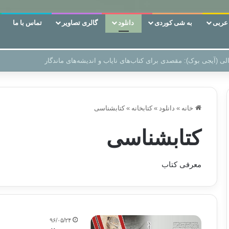
ربی
به شی کوردی
دانلود
گالری تصاویر
تماس با ما
ن‌، دوری وکناره‌گیری از راه خداست‌!
خانه
»
دانلود
»
کتابخانه
»
کتابشناسی
کتابشناسی
معرفی کتاب
۹۶/۰۵/۲۴