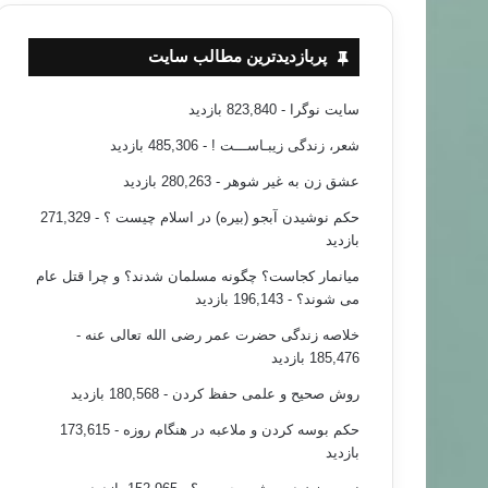
پربازدیدترین مطالب سایت
سایت نوگرا
- 823,840 بازدید
شعر، زندگی زیبـاســـت !
- 485,306 بازدید
عشق زن به غیر شوهر
- 280,263 بازدید
حکم نوشیدن آبجو (بیره) در اسلام چیست ؟
- 271,329
بازدید
میانمار کجاست؟ چگونه مسلمان شدند؟ و چرا قتل عام
می شوند؟
- 196,143 بازدید
خلاصه زندگی حضرت عمر رضی الله تعالی عنه
-
185,476 بازدید
روش صحیح و علمی حفظ کردن
- 180,568 بازدید
حکم بوسه کردن و ملاعبه در هنگام روزه
- 173,615
بازدید