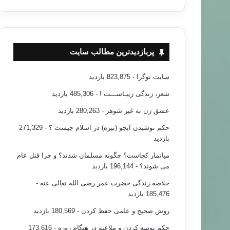
۹۵/۰۲/۱۹
نتانیاهو و محمود عباس را همزمان آتش زدند
پربازدیدترین مطالب سایت
سایت نوگرا
- 823,875 بازدید
شعر، زندگی زیبـاســـت !
- 485,306 بازدید
عشق زن به غیر شوهر
- 280,263 بازدید
حکم نوشیدن آبجو (بیره) در اسلام چیست ؟
- 271,329
بازدید
میانمار کجاست؟ چگونه مسلمان شدند؟ و چرا قتل عام
می شوند؟
- 196,144 بازدید
خلاصه زندگی حضرت عمر رضی الله تعالی عنه
-
185,476 بازدید
روش صحیح و علمی حفظ کردن
- 180,569 بازدید
حکم بوسه کردن و ملاعبه در هنگام روزه
- 173,616