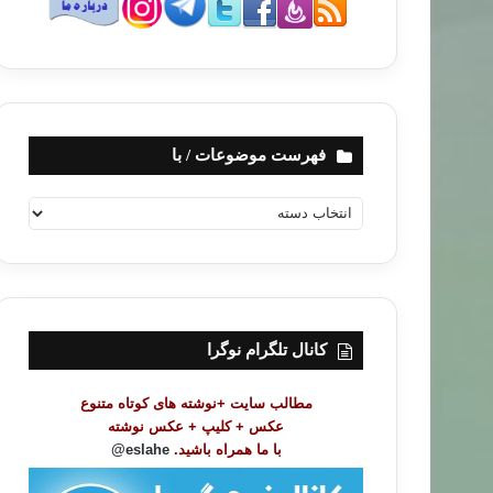
فهرست موضوعات / با
ف
ه
ر
س
ت
م
و
کانال تلگرام نوگرا
ض
و
مطالب سایت +نوشته های کوتاه متنوع
ع
عکس + کلیپ + عکس نوشته
ا
با ما همراه باشید.
eslahe@
ت
/