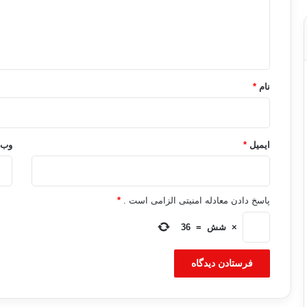
گ
ا
ه
*
نام
*
ایمیل
*
وب‌
پاسخ دادن معادله امنیتی الزامی است .
*
×
شش
=
36