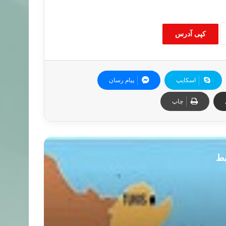
کپی آدرس
اسکایپ
پیام رسان
چاپ
بط