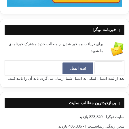
آيه این مطلب را مي‌رساند كه خداوند هر اندازه و هر گونه كه بخواهد
به كميت و كيفيت خلقت موجودات مي‌افزايد؛ زيرا او خود مي‌داند كه
هر مخلوقي چه اندازه ظرفيت داشته، و چه مقدار توانايي جهت انجام
آن، نياز دارد.
خبرنامه نوگرا
منابع و مراجع:
برای دریافت و باخبر شدن از مطالب جدید مشترک خبرنامه‌ی
ما شوید.
1ـتفسیرفی ظلال،دکترمصطفی خرم دل،نشراحسان،سال1387
2ـ تفسیرنور، دکترمصطفی خرم دل،نشراحسان،سال1386
بعد از ثبت ایمیل، لینکی به ایمیل شما ارسال می گردد باید آن را تایید کنید.
3ـ تفسیرالمراغی،مصطفی مراغی،داراحیاءالتراث العربی، بیروت
4ـ تفسیرالمنار،رشیدرضا،دارالفکر،بیروت
پربازدیدترین مطالب سایت
5ـ تفسیرالمیزان،محمدحسین طباطبایی،محمد جوادحجتی
سایت نوگرا
- 823,840 بازدید
کرمانی،نشرفرهنگی رجا,1366
شعر، زندگی زیبـاســـت !
- 485,306 بازدید