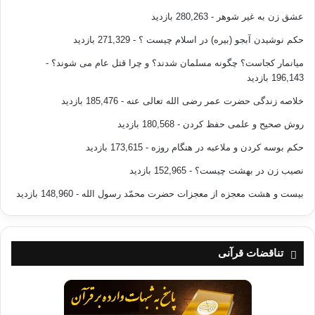
6ـ صحیح بخاری، دارالکتاب العربی، بیروت، سال2004
عشق زن به غیر شوهر
- 280,263 بازدید
حکم نوشیدن آبجو (بیره) در اسلام چیست ؟
- 271,329 بازدید
تناقضات قرآنی یا وسوسه‌های شیطانی پاسخ به شبهات وارده بر
میانمار کجاست؟ چگونه مسلمان شدند؟ و چرا قتل عام می شوند؟
-
قرآن
196,143 بازدید
خلاصه زندگی حضرت عمر رضی الله تعالی عنه
- 185,476 بازدید
تناقض در قرآن
روش صحیح و علمی حفظ کردن
- 180,568 بازدید
تناقضات قرآنی - جبرئیل چند بال دارد؟
جبرئیل
حکم بوسه کردن و ملاعبه در هنگام روزه
- 173,615 بازدید
نصیب زن در بهشت چیست؟
- 152,965 بازدید
کپی آدرس
بیست و هشت معجزه از معجزات حضرت محمّد رسول الله
- 148,960 بازدید
تناقضات قرآنی