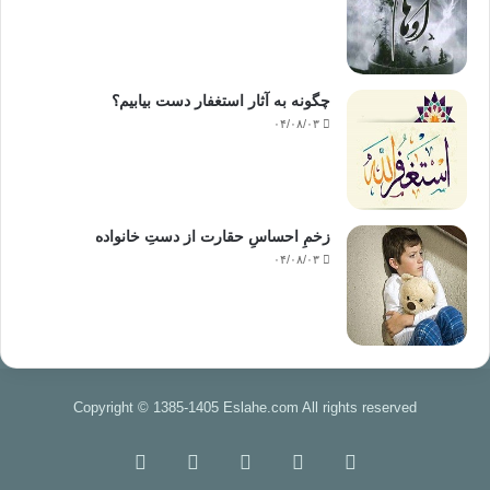
چگونه به آثار استغفار دست بیابیم؟
۰۴/۰۸/۰۳
زخمِ احساسِ حقارت از دستِ خانواده
۰۴/۰۸/۰۳
Copyright © 1385-1405 Eslahe.com All rights reserved
خوراک
فیس
X
اینستاگرام
تلگرام