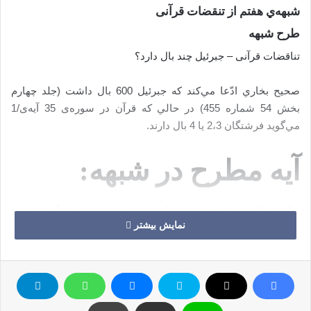
شبهه‌ي هفتم از تنقضات قرآنی
طرح شبهه
تناقضات قرآنی – جبرئیل چند بال دارد؟
صحيح بخاري ادّعا مي‌كند كه جبرئيل 600 بال داشت (جلد چهارم
بخش 54 شماره 455) در حالي كه قرآن در سوره‌ی 35 آيه‌ی/1
مي‌گويد فرشتگان 2،3 يا 4 بال دارند.
آيه مطرح در شبهه:
«الْحَمْدُ لِلَّهِ فَاطِرِ السَّمَاوَاتِ وَالْأَرْضِ جَاعِلِ الْمَلَائِكَةِ رُسُلاً أُولِي أَجْنِحَةٍ
نمایش بیشتر
مَّثْنَى وَثُلَاثَ وَرُبَاعَ يَزِيدُ فِي الْخَلْقِ مَا يَشَاءُ إِنَّ اللَّهَ عَلَى كُلِّ شَيْءٍ
قَدِيرٌ»‏ فاطر/1 ‏
« ستايش خداوندي را سزا است كه آفريننده آسمانها و زمين است، و
فرشتگان را با بالهاي دوتا دوتا، و سه‌تا سه‌تا، و چهارتا چهارتائي كه