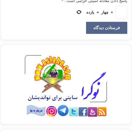
پاسخ دادن معادله امنیتی الزامی است .
*
می‌رساند، با توجه به قسمت پایانی آیه «يَزيدُ في‌الخَلقِ ما يَشاء».
+
چهار
=
یازده
شرح تفصیلی آیه :
1- «ملائكه با توجّه به مسؤولیتش مجهّز به جهازي است كه با آن از
آسمان به زمين، و از زمين به آسمان مي‌رود، و از هر جائي به هر
جائي كه مآمور باشد مي‌رود، قرآن نام آن جهاز را جناح (بال)
گذاشته، و اين نام‌گذاري مستلزم آن نيست كه بگوييم ملائكه دوبال
نظير بال مرغان دارد، كه پوشيده از پر است.
2- مناسبت ذكر بال‌ها برای تفهیم درک انسان است، چون انسان جز
شكل دو بال براي پرنده را نمي‌شناسد، و در فرموده‌ی خداوند : «يزيدُ
في الخلقِ ما يَشاء» بدين وسيله قرآن آزادي مشيّت و اراده‌ي خدا را
مقرر مي‌دارد، ولی آن را مقيّد به شكلي از اشكال آفرينش نمي‌نمايد.
3- جمله‌ي (اوُلي اجنحه مَثي و ثلاث و رُباعَ)، صفت ملائكه است، و
كلمه‌ي مثني و كلمه‌ي (ثُلاث) و كلمه‌ي (رُباع) هر سه الفاظي هستند،
كه بر تكرار عدد دلالت دارند، يعني كلمه‌ي (مثني) دوتادوتا است، و
كلمه‌ (ثُلاث) به معني سه‌تاسه‌تا، و كلمه‌ي (رُباع) به معناي