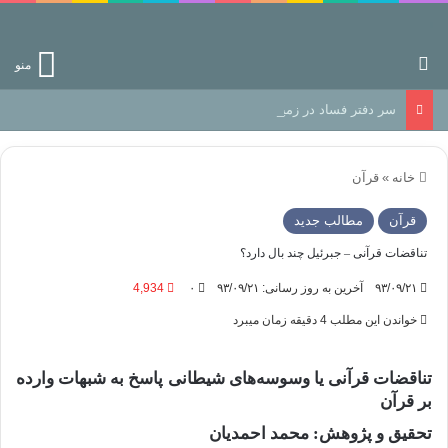
جستجو برای
منو
سر دفتر فساد در زمین‌، دوری وکناره‌گیری از راه خداست‌!
خانه
»
قرآن
قرآن
مطالب جدید
تناقضات قرآنی – جبرئیل چند بال دارد؟
۹۳/۰۹/۲۱
آخرین به روز رسانی: ۹۳/۰۹/۲۱
۰
4,934
خواندن این مطلب 4 دقیقه زمان میبرد
تناقضات قرآنی یا وسوسه‌های شیطانی پاسخ به شبهات وارده
بر قرآن
تحقیق و پژوهش: محمد احمدیان