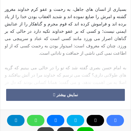
بسیاری از انسان های جاهل، به رحمت و عفو کرم خداوند مغرور
گشته و امرش را ضایع نموده اند و شدید العقاب بودن خدا را از یاد
برده اند و فراموش کرده اند که قوم مجرم و گناهکار را از عذابش
ایمنی نیست؛ و کسی که بر عفو خداوند تکیه دارد در حالی که بر
گناهان اصرار می ورزد مانند کسی است که عناد و سرپیچی می
ورزد. چنان که معروف است: امیدوار بودن به رحمت کسی که از او
اطاعت نمی کنی ناشی از حماقت و نادانی است.
به امام حسن بصری گفته شد که تو را در حالی می بینیم که گریه
های طولانی داری؟ گفت می ترسم که خداوند مرا در آتش بیافکند و
اصلا به من اهمیت ندهد. و می گفت: همانا کسانی بودند که دل در
آرزو به مغفرت خدا داشتند و بدون توبه مردند. و کسی از آنان می
نمایش بیشتر
گوید که من به پروردگارم حسن ظن دارم، در حالی که دروغ می گوید
و اگر به خداوند حسن ظن داشت عمل نیک انجام می داد.
شخصی از حسن پرسید: آیا با کسانی مجالست کنیم که چنان ما را
می ترسانند که نزدیک است قلب هایمان به پرواز درآید؟ او گفت