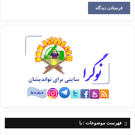
نشسته بودیم]، پیامبر (ص) سرش را بلند کرد و فرمود: از عذاب قبر
به خدا پناه ببرید – دو یا سه بار – سپس فرمود: بنده ی مؤمن
هنگامی که در حال بریدن از دنیا و روی کردن به آخرت است، فرشته
های سفید رویی از آسمان بر او نازل می شوند که گویی سیمایشان
مانند خورشید است و کفنی از کفن های بهشت با آن هاست و
عطری از عطرهای بهشت با خود به همراه دارند تا این که در فاصله
دید چشم نسبت به او می نشینند، سپس ملک الموت آمده و کنار
سرش می نشیند و می گوید ای نفس مطمئنه خارج شو، خارج شو
به سوی بخشش و رضایتی از جانب خدا. پس به محض این که جان
خارج می شود و روان می شود و همانند دهنه مشک آب جاری می
شود آن را (جان را) می گیرد و آن فرشته های از دور نشسته در یک
چشم به هم زدن آن را از دستش گرفته و در آن کفن و آن عطرها
قرار می دهند. بویی از آن کفن خارج می شود مانند خوشبوترین
مشکی که روی زمین وجود دارد، پس او را بالا می برند و از کنار هیچ
جمعی از فرشتگان آسمان عبورش نمی دهند مگر این که می پرسند:
این روح پاک از آن کیست؟ می گویند فلان پسر فلان، با نیکوترین
فهرست موضوعات / با
اسمی که در دنیا نام گذاری شده بود. تا او را به آسمان دنیا می
رسانند. پس برای او طلب گشوده شدن در آسمان می نمایند و