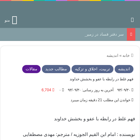
جستجو برای
منو
سر دفتر فساد در زمین‌، دوری وکناره‌گیری از راه خداست‌!
خانه
»
اندیشه
اندیشه
تربیت، اخلاق و تزکیه
مطالب جدید
مقالات
فهم غلط در رابطه با عفو و بخشش خداوند
۹۳/۰۹/۳۰
آخرین به روز رسانی: ۹۳/۰۹/۳۰
۰
6,704
خواندن این مطلب 21 دقیقه زمان میبرد
فهم غلط در رابطه با عفو و بخشش خداوند
نویسنده : امام ابن القیم الجوزیه / مترجم: مهدی مصطفایی