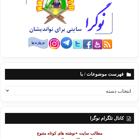
فهرست موضوعات / با
ف
ه
ر
س
ت
کانال تلگرام نوگرا
م
و
مطالب سایت +نوشته های کوتاه متنوع
ض