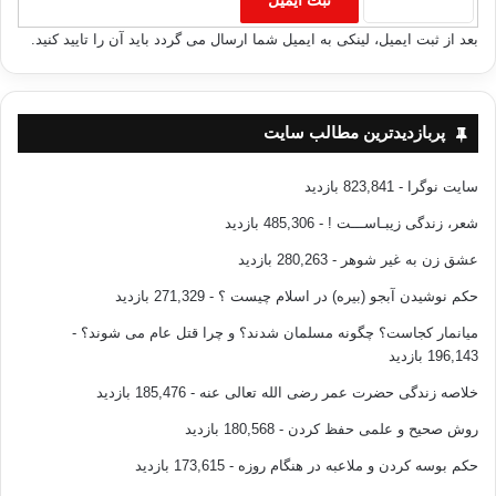
بعد از ثبت ایمیل، لینکی به ایمیل شما ارسال می گردد باید آن را تایید کنید.
پربازدیدترین مطالب سایت
سایت نوگرا
- 823,841 بازدید
شعر، زندگی زیبـاســـت !
- 485,306 بازدید
عشق زن به غیر شوهر
- 280,263 بازدید
حکم نوشیدن آبجو (بیره) در اسلام چیست ؟
- 271,329 بازدید
میانمار کجاست؟ چگونه مسلمان شدند؟ و چرا قتل عام می شوند؟
-
196,143 بازدید
خلاصه زندگی حضرت عمر رضی الله تعالی عنه
- 185,476 بازدید
روش صحیح و علمی حفظ کردن
- 180,568 بازدید
حکم بوسه کردن و ملاعبه در هنگام روزه
- 173,615 بازدید