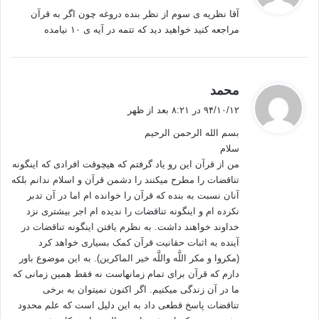
ت
آقا نظریه ی سوم از نظر بنده دروغه چون اگر به قرآن
:
مراجعه کنید خواهید دید که تتمه در آیه ی ۱۰ نیامده
«آن كسي‌كه آسمان‌ها و زمين را و همه چيزهاي ميان آن دو را در
شش دوره آفريده است ، و آن گاه بر تخت (فرماندهي و اراده امور
جهان) نشسته است (و كار و بار كائنات را با دست قدرت خود
چرخانده است و پيوسته مراقب احوال و اوضاع عالم بوده است). او
گ
محمد
داراي رحمت فراوان و فراگير است (و رحمت عام وي همه موجودات
ف
۹۴/۱۰/۱۲ در ۸:۲۱ بعد از ظهر
را دربر گرفته است و مطيع و عاصي و مؤمن و كافر بر اين خوان يغما
ت
بسم الله الرحمن الرحیم
:
نشسته‌اند اگر مي‌خواهي از ادوار آفرينش هستي باخبر گردي) پس از
سلام
شخص بسيار آگاه و فرزانه بپرس.»
من از قرآن این رو یاد گرفتم که هیچوقت افرادی که اینگونه
تناقضات را مطرح میکنند را دشمن قرآن و اسلام ندانم بلکه
5ـ ‏ قُلْ أَئِنَّكُمْ لَتَكْفُرُونَ بِالَّذِي خَلَقَ الْأَرْضَ فِي يَوْمَيْنِ وَتَجْعَلُونَ لَهُ أَندَاداً
آنان نسبت به بنده که قرآن را خوانده ام اما در آن تدبر
ذَلِكَ رَبُّ الْعَالَمِينَ * ‏ وَجَعَلَ فِيهَا رَوَاسِيَ مِن فَوْقِهَا وَبَارَكَ فِيهَا وَقَدَّرَ
نکرده ام و اینگونه تناقضات را ندیده ام اجر بیشتری نزد
فِيهَا أَقْوَاتَهَا فِي أَرْبَعَةِ أَيَّامٍ سَوَاء لِّلسَّائِلِينَ ‏* ‏ ثُمَّ اسْتَوَى إِلَى السَّمَاء
خداوند خواهند داشت. به نظرم یافتن اینگونه تناقضات در
آینده به اثبات حقانیت قرآن کمک بسیاری خواهد کرد
وَهِيَ دُخَانٌ فَقَالَ لَهَا وَلِلْأَرْضِ اِئْتِيَا طَوْعاً أَوْ كَرْهاً قَالَتَا أَتَيْنَا طَائِعِينَ ‏ * ‏
(مکروا و مکر اللَّه واللَّه خیر الماکرین). به این موضوع باور
فَقَضَاهُنَّ سَبْعَ سَمَاوَاتٍ فِي يَوْمَيْنِ وَأَوْحَى فِي كُلِّ سَمَاء أَمْرَهَا وَزَيَّنَّا
دارم که قرآن برای تمام زمانهاست نه فقط همین زمانی که
السَّمَاء الدُّنْيَا بِمَصَابِيحَ وَحِفْظاً ذَلِكَ تَقْدِيرُ الْعَزِيزِ الْعَلِيمِ ‏
ما در آن زندگی میکنیم. اگر اکنون نمیتوان به برخی
تناقضات پاسخ قطعی داد به این دلیل است که علم محدود
[فصلت/ 12-9]