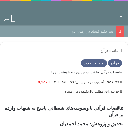
جستجو برای
منو
سر دفتر فساد در زمین‌، دوری وکناره‌گیری از راه خداست‌!
خانه
»
قرآن
قرآن
مطالب جدید
تناقضات قرآنی -خلقت، شش روز بود یا هشت روز؟
۹۳/۱۰/۱۹
آخرین به روز رسانی: ۹۳/۱۰/۱۹
۲
9,425
خواندن این مطلب 18 دقیقه زمان میبرد
تناقضات قرآنی یا وسوسه‌های شیطانی پاسخ به شبهات وارده
بر قرآن
تحقیق و پژوهش: محمد احمدیان