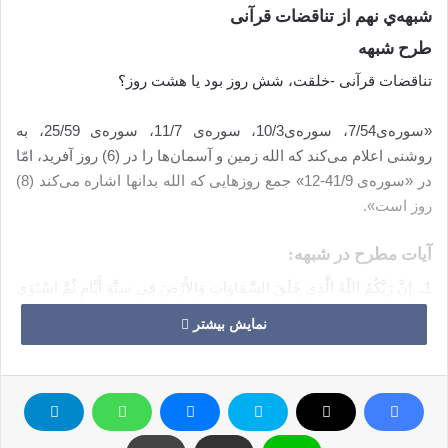
شبهه‌ي نهم از تناقضات قرآنی
طرح شبهه
تناقضات قرآنی -خلقت، شش روز بود یا هشت روز؟
«سوره‌ی7/54، سوره‌ی10/3، سوره‌ی 11/7، سوره‌ی 25/59، به
روشنی اعلام می‌کند که الله زمین و آسمان‌ها را در (6) روز آفرید، امّا
در «سوره‌ی 41/9-12» جمع روزهایی که الله بدانها اشاره می‌کند (8)
روز است».
آیات مطرح در شبهه:
1ـ ‏ إِنَّ رَبَّكُمُ اللّهُ الَّذِي خَلَقَ السَّمَاوَاتِ وَالأَرْضَ فِي سِتَّةِ أَيَّامٍ ثُمَّ اسْتَوَى
عَلَى الْعَرْشِ يُغْشِي اللَّيْلَ النَّهَارَ يَطْلُبُهُ حَثِيثاً وَالشَّمْسَ وَالْقَمَرَ وَالنُّجُومَ
نمایش بیشتر
مُسَخَّرَاتٍ بِأَمْرِهِ أَلاَ لَهُ الْخَلْقُ وَالأَمْرُ تَبَارَكَ اللّهُ رَبُّ الْعَالَمِينَ ‏
(اعراف/54)
«پروردگار شما خداوندي است كه آسمان‌ها و زمين را در شش دوره
بيافريد، سپس بر تخت (مركز فرماندهي جهان) چيره شد (و به اداره