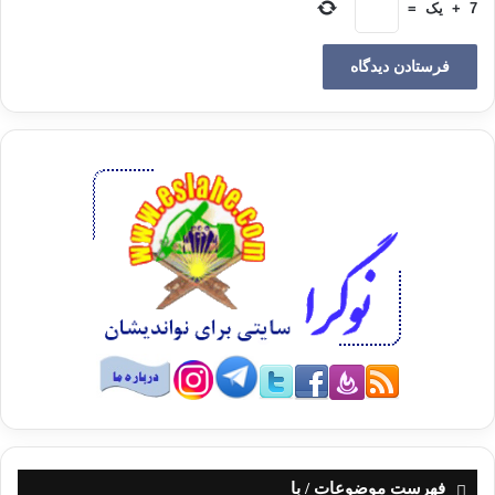
7
+
یک
=
تناقض و عدم انسجام در رشته‌ی کلام، در قرآن را می‌بینید. در نگاه
سطحی و بدون دقّت به سیاق آیات، و بدون توجّه به آیات دیگر در
همین باب، نوعی تضاد و تناقض مشاهده می‌شود، چون (6) روز آیات
فوق، با (8) روز جمع‌بندی ظاهری آیات فصّلت، این گونه برداشت
می‌کند. ولی واقعیّت امر خلاف این است.
پاسخ به شبهه:
1ـ ابتدا لازم است، این نکته مورد بررسی قرار گیرد که «ایَّام» و
«یَوم» در آیات مطرح در شبهه، روز معمول و متداول (12) ساعتی که
از گردش زمین به دور خودش حاصل می‌شود، نمی‌باشد؛ بلکه «ایَّام»
به معنی «دوران» و برهه‌ای از زمان است، که شاید این دوران هزار
سال یا کمتر، یا شاید میلیون‌ها سال طول هر دوره‌ی زمانی باشد.
چون «یَوم» به معنی «روز» معمول نتیجه‌ی شکل گیری منظومه‌ی
شمسی، و چرخش زمین به دور خودش و خورشید است که صورت
نگرفته است، لذا لفظ «یَوم» به مفهوم امروزی بی‌معنی و فاقد
اعتبار علمی می باشد، و منتقد آن را نادیده گرفته، دكتر محمدعلي
فهرست موضوعات / با