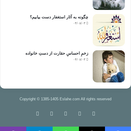
است.
چگونه به آثار استغفار دست بیابیم؟
دو مرحله‌ی شکل‌گیری نظم و خلق زمین:
۰۴/۰۸/۰۳
مرحله‌ی اوّل:
1ـ خلق آسمان، با توجّه به آیات دیگر در قرآن، اشاره به خلق
زخمِ احساسِ حقارت از دستِ خانواده
خورشید، کانون منظومه‌ی شمسی است.
۰۴/۰۸/۰۳
‏ أَأَنتُمْ أَشَدُّ خَلْقاً أَمِ السَّمَاء بَنَاهَا ‏ نازعات/27
«(اي منكرانِ معاد !) آيا آفرينش (مجدّد پس از مرگ ) شما سخت‌تر
است يا آفرينش آسمان كه خدا آن را (با اين همه عظمت سرسام‌آور
Copyright © 1385-1405 Eslahe.com All rights reserved
و نظم و نظام شگفت، بالاي سرتان همچون كاخي) بنا نهاده است‌؟»
نازعات/27
خوراک
فیس
X
اینستاگرام
تلگرام
2- سقف مورد اشاره، نظم بخشیدن به جاذبه‌ی خورشید و در مدار
بوک
قرار دادن سایر سیّارات از جمله «زمین» در منظومه‌ی شمسی