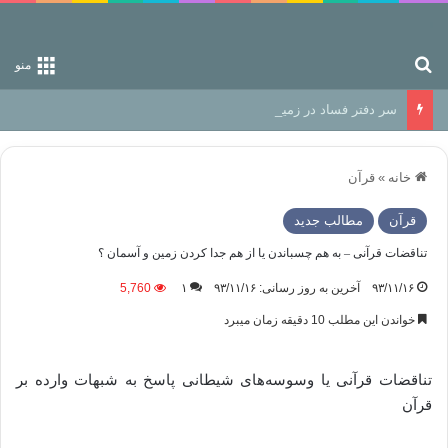
جستجو برای
منو
سر دفتر فساد در زمین‌، دوری وکناره‌گیری از راه خداست‌!
خانه
»
قرآن
قرآن
مطالب جدید
تناقضات قرآنی – به هم چسباندن یا از هم جدا کردن زمین و آسمان ؟
۹۳/۱۱/۱۶
آخرین به روز رسانی: ۹۳/۱۱/۱۶
۱
5,760
خواندن این مطلب 10 دقیقه زمان میبرد
تناقضات قرآنی یا وسوسه‌های شیطانی پاسخ به شبهات وارده بر
قرآن