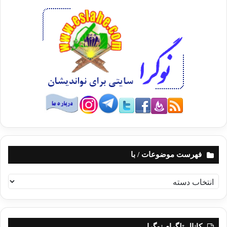
می‌باشند.
3- آیه (30) سوره‌ی انبیاء، مرحله‌ای از خلقت نظام هستی است، و
منظومه‌ی شمسی در آیه (11) سوره‌ی فصّلت مرحله‌ای دیگر، گویی
منتقد دچار تناقض گویی شده است. زیرا در آیه‌ی (30) آغاز خلقت و
«سپیده دم» منظومه‌ی شمسی است؛ که گویی مرحله ترکیب نطفه
و اسپرم در رَحِم کیهان است؛ و هنوز مرحله‌ی «قرار» صورت نگرفته
است. امّا در آیه‌ی (11) سوره‌ی فصّلت که مرحله دوّم است دو قلویی
به وجود آمده (زمین و آسمان) تولد یافته و پس نامگذاری، خداوند
آنان را برای مسؤولیت جدید فرا خور حال هر کدام، فرا می خواند؛ و
هر کدام از قوانین و مقررات ویژه برخوردار می‌باشند چنانچه در آیه‌ی
(12) سوره‌ی فصّلت اشاره به مقررات هر کدام از آسمان‌ها می‌کند.
فهرست موضوعات / با
«£`ßg9Òs)sù yìö7y ;N#uq»yJy Îû Èû÷ütBöqt 4ym÷rr&ur Îû
Èe@ä. >ä!$yJy $ydtøBr& » «آن‌گاه آن‌ها را به صورت هفت
ف
آسمان در دو روز به انجام رساند، و در هر آسماني فرمان لازمه‌اش
ه
را صادر (و نظام و تدبير خاصّي مقرّر) فرمود (و مخلوقات و
ر
موجودات متناسب با آنجا را آفريد).».
س
ت
کانال تلگرام نوگرا