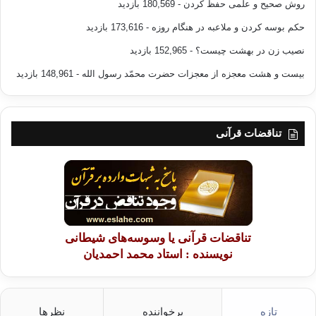
روش صحیح و علمی حفظ کردن
- 180,569 بازدید
دورتر خورشید قرار داشتند. طی مراحل زمانی (میلیاردها) سال،
حکم بوسه کردن و ملاعبه در هنگام روزه
- 173,616 بازدید
سایر سیّارات خارجی منظومه‌ی شمسی به وجود می‌آیند و آنان هم
نصیب زن در بهشت چیست؟
- 152,965 بازدید
برابر قانون «تثبیت» در مدارهای دورتر خورشید مستقر می‌شوند.
بیست و هشت معجزه از معجزات حضرت محمّد رسول الله
- 148,961 بازدید
ه‍‍‍‍- طبق قاعده‌ی علمی «فیوژن» (گداخت هسته‌ای)، یخ‌های
هیدروژنی (هیدروژن جامد) که نتیجه‌ی تراکم مرحله‌ی سحابی بوده با
تبدیل چهار هیدروژن به هیلم HL=H+H+H+H، سبب ایجاد بخار
تناقضات قرآنی
فراوان نموده، و از بخار حاصله‌ی هیدروژن با اکسیژن، باران به وجود
آمده و سطح زمین را فراگرفته است. می‌توان گفت این قسمت تا
حدودی با قسمت سوم آیه‌ی (30) سوره‌ی انبیاء هم معنی و هم
مفهوم می‌باشد. (والله أعلم) لذا بحث اخترشناسی و کیهان‌شناسی
بحثی است که دانشمندان فیزیک کوانتوم و اخترشناسی هنوز در
دوران ابتدایی آن گام برمی‌دارد. زیرا کهکشان ما تنها جزیره‌ی
تناقضات قرآنی یا وسوسه‌های شیطانی
کوچکی در میان اقیانوس کیهان است. دانشمندان در عالم نجوم
نویسنده : استاد محمد احمدیان
عاجز از کشف حقایق هستی هستند، تردیدی نیست که منتقد عاجزتر
از علماء و اهل نظر؛ و ناتوانی و علم اندک خویش را به تناقض در
آیات قرآن، بیان می‌کند.
تازه
پرخواننده
نظرها