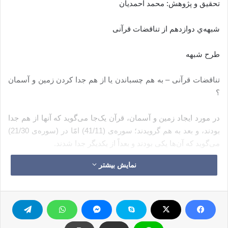
تحقیق و پژوهش: محمد احمدیان
شبهه‌ي دوازدهم از تناقضات قرآنی
طرح شبهه
تناقضات قرآنی – به هم چسباندن یا از هم جدا کردن زمین و آسمان
؟
در مورد ایجاد زمین و آسمان، قرآن یک‌جا می‌گوید که آنها از هم جدا
بودند، و بعد به هم گرویدند؛ سوره‌ی (41/11) امّا در (سوره‌ی 21/30)
می‌گوید که آن‌ها یکی بودند و بعداً از یکدیگر جدا شدند.
نمایش بیشتر
آیات مطرح در شبهه:
1ـ ‏ ثُمَّ اسْتَوَى إِلَى السَّمَاء وَهِيَ دُخَانٌ فَقَالَ لَهَا وَلِلْأَرْضِ اِئْتِيَا طَوْعاً أَوْ
كَرْهاً قَالَتَا أَتَيْنَا طَائِعِينَ [فصّلت/11]