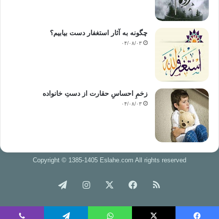
چگونه به آثار استغفار دست بیابیم؟
۰۴/۰۸/۰۳
زخمِ احساسِ حقارت از دستِ خانواده
۰۴/۰۸/۰۳
Copyright © 1385-1405 Eslahe.com All rights reserved
خوراک
فیس
X
اینستاگرام
تلگرام
بوک