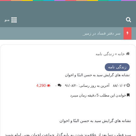
جستجو برای
منو
سر دفتر فساد در زمین‌، دوری وکناره‌گیری از راه خداست‌!
خانه
»
زندگی نامه
زندگی نامه
نشانه هاي گرايش سيد به حسن البنّا و اخوان
۸۸/۰۱/۰۲
آخرین به روز رسانی: ۹۱/۰۸/۲۰
۰
4,290
خواندن این مطلب 5 دقیقه زمان میبرد
نشانه هاي گرايش سيد به حسن البنّا و اخوان
سيد قطب تنها بعد از علاقمند شدن به پايه گذار جماعت اخوان يعني امام شهيد