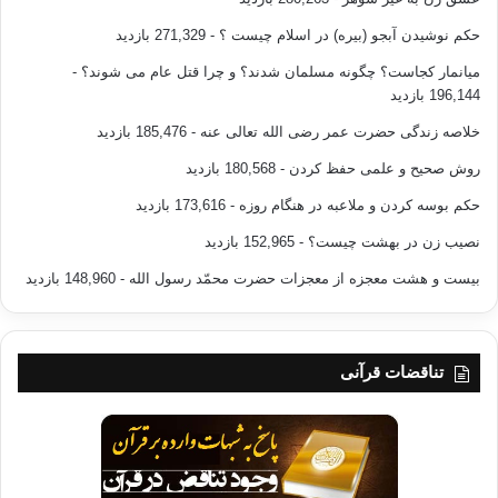
حکم نوشیدن آبجو (بیره) در اسلام چیست ؟
- 271,329 بازدید
کپی آدرس
میانمار کجاست؟ چگونه مسلمان شدند؟ و چرا قتل عام می شوند؟
-
196,144 بازدید
خلاصه زندگی حضرت عمر رضی الله تعالی عنه
- 185,476 بازدید
روش صحیح و علمی حفظ کردن
- 180,568 بازدید
حکم بوسه کردن و ملاعبه در هنگام روزه
- 173,616 بازدید
نصیب زن در بهشت چیست؟
- 152,965 بازدید
بیست و هشت معجزه از معجزات حضرت محمّد رسول الله
- 148,960 بازدید
تناقضات قرآنی