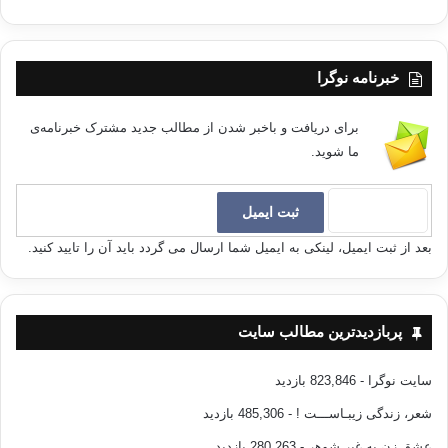
مشركان هم در ميانه ميدان، فاتحانه تاخت و تاز ميكنند، و شرايط رزمگاه _بنا به
معيار هاي مادي_ چيزي غير از پيروزي مسلمانان را نشان ميداد، اما با اين همه
وصيت كرد تمامي دارايش را به مسلمانان ببخشد، شهادتين را بر زبان آورد و در
خبرنامه نوگرا
كسوت رزمنده اي مسلمان پاي به ميدان احد نهاد و پس از گذشت چند لحظه،
شهيد مخيريق شربت شهادت نوشيد و پيكرش روي زمين رزمگاه افتاد!
برای دریافت و باخبر شدن از مطالب جدید مشترک خبرنامه‌ی
آري، پيوستن به اخوان در آن شرايط تنگ و دشوار، ياد آور مسلمان شدن
ما شوید.
«مخيريق» دانشمند شهيد نبرد اُحُد است!!
———————————————–
بعد از ثبت ایمیل، لینکی به ایمیل شما ارسال می گردد باید آن را تایید کنید.
منبع : از ولادت تا شهادت
مولف : عبدالفتاح خالد
پربازدیدترین مطالب سایت
مترجم : جلیل بهرامی نیا
سایت نوگرا
- 823,846 بازدید
انتشارات : نشر احسان
شعر، زندگی زیبـاســـت !
- 485,306 بازدید
عشق زن به غیر شوهر
- 280,263 بازدید