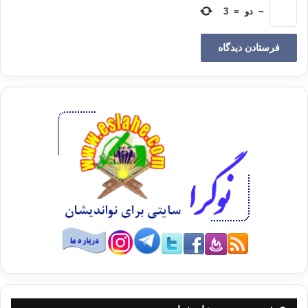
نشان ميدهد، زماني است كه وي براي ورود به جماعت اخوان انتخاب كرده بود!
−
دو
=
3
سيد در مرحله كاملاً دشواري به اخوان پيوست، زماني كه آنان در آستانه يك
محنت بسيار سخت و دردناك قرار داشتند.
وي پيش از پيوستن به اخوان از مقربان عبدالناصر و سران دولت بود كه
حكومت، كانون هاي قدرت، مناصب و اموال را در دست داشتند. او همچنين از
نقشه هاي آنها عليه اخوان و از ميزان كينه سياهي كه نسبت به اين جماعت در
دل داشتند و نيز از توطئه هاي داخلي و خارجيي كه به وسيله نيروهاي بيگانه و
عوامل داخلي آنها عليه اخوان صورت ميگرفت، اطلاع داشت.
آري وي از تمامي اينها مطلع بود… با اين همه، دنيا و زخارف موجود در آن را نزد
عبدالناصر و سران انقلاب واگذاشت و از پُست و مقام و ثروت و مناصبي كه در
اختيارشان بود، چشم پوشيده و راه اخوان را در پيش گرفت و به عضويت آن
جماعت در آمد، در حالي كه از مصايبي كه در انتظارشان بود، خبر داشت و
محنت ها، رنجها، خون، شكنجه ها و … را تقريباً با چشمان خود ميديد، اما با اين
وجود باز هم به اخوان پيوست! بيگمان پيوست سيد به اخوان در چنين مرحله اي
نه با منطق «تجارت» علم و هنر فروشي جور در ميآيد و نه با منطق سلامت
گزيني و عافيت طلبي!