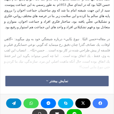
حسن البّنا بود كه در ابتداي سال 1953م
به طور رسمي به اين جماعت پيوست.
سيد از اين جهت شيفته امام بنا شد كه وي ساختمان جماعت اخوان را برروي
پايه هاي سالم بنا كرده و اين سلامت زير بنا در عرصه هاي مختلف رواني، فكري
و تشكيلاتي تجلّي يافته بود، ساختار فكري افراد و جماعت اخوان، متوازن و
متعادل بود و فهم تشكيلاتي افراد و واحد هاي اين جماعت هم استوار و رفيع بود.
در مقاله«حسن البنّا . نبوغ بنّايي» درباره شيفتگي خود به وي ميگويد: «گاهي
اوقات، يك تصادف گذرا چنان دقيق رخ مينمايد كه گويي نوعي حسابگري قبلي و
فلسفه از پيش طراحي شده در كار بوده است… حسن«بنّا»… انتصاب اين لقب
به وي، فقط ‌، يك اتفاق بوده است… اما چه كسي ميتواند بگويد اين امر فقط
يك اتفاق بوده است، حال آنكه ماهيت اصلي اين مرد، سازندگي، نيك بنا كردن و
حتي نبوغ بنايي است؟!
انديشه اسلامي، مبلغان و دعوت گران فراواني تجربه كرده است. اما ادعا غير
نمایش بیشتر
از بنايي و سازندگي است و هر مدعي نميتواند بنا باشد و هر بنايي هم از اين
نبوغ شگفت آور در كار سازندگي برخوردار نخواهد بود!!
اين بنّاي با شكوه… اخوان المسلمين…واقعا تجلي گاه اين نبوغ شگفت آور در
راه اندازي جماعت هاست… حقا كه نبوغ سازندگي در گام به گام اين تشكيلات
پيداست، از گروه گرفته تا شعبه تا منطقه، تا كانون اداري تا هيات موسس تا