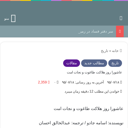
جستجو برای
منو
سر دفتر فساد در زمین‌، دوری وکناره‌گیری از راه خداست‌!
خانه
»
تاریخ
تاریخ
مطالب جدید
مقالات
عاشورا روز هلاکت طاغوت و نجات امت
۹۵/۰۷/۱۸
آخرین به روز رسانی: ۹۵/۰۷/۱۸
۰
2,359
خواندن این مطلب 12 دقیقه زمان میبرد
عاشورا روز هلاکت طاغوت و نجات امت
نویسنده: اسامه جادو / ترجمه: عبدالخالق احسان