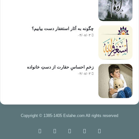
دشمن شما هلاک شده و پادشاهی او زایل می گردد و سلطنت او
فرو میریزد، امروز امت ما خیلی نیازمند است قلب های فرزندانش را
از یقین موسی پر نماید تا بگویند:
چگونه به آثار استغفار دست بیابیم؟
۰۴/۰۸/۰۳
( کَلَّا إِنَّ مَعِیَ رَبِّی سَیَهْدِینِ )، و ایمان و ثبات و پایداری محمد صلی
الله علیه وسلم و یاران گرامی شان را در وجود خود نهادینه سازند:
“الَّذِینَ اسْتَجَابُوا لِلَّهِ وَالرَّسُولِ مِنْ بَعْدِ مَا أَصَابَهُمُ الْقَرْحُ لِلَّذِینَ أَحْسَنُوا
مِنْهُمْ وَاتَّقَوْا أَجْرٌ عَظِیمٌ (۱۷۲) الَّذِینَ قَالَ لَهُمُ النَّاسُ إِنَّ النَّاسَ قَدْ
زخمِ احساسِ حقارت از دستِ خانواده
جَمَعُوا لَکُمْ فَاخْشَوْهُمْ فَزَادَهُمْ إِیمَانًا وَقَالُوا حَسْبُنَا اللَّهُ وَنِعْمَ الْوَکِیلُ
۰۴/۰۸/۰۳
(۱۷۳) فَانْقَلَبُوا بِنِعْمَهٍ مِنَ اللَّهِ وَفَضْلٍ لَمْ یَمْسَسْهُمْ سُوءٌ وَاتَّبَعُوا رِضْوَانَ
اللَّهِ وَاللَّهُ ذُو فَضْلٍ عَظِیمٍ (۱۷۴) إِنَّمَا ذَلِکُمُ الشَّیْطَانُ یُخَوِّفُ أَوْلِیَاءَهُ فَلَا
تَخَافُوهُمْ وَخَافُونِ إِنْ کُنْتُمْ مُؤْمِنِینَ (۱۷۵)” سوره آل عمران.
کسانی که پس از ( آن همه ) زخمهائی که خوردند و جراحتهائی که
Copyright © 1385-1405 Eslahe.com All rights reserved
برداشتند، فرمان خدا و پیغمبر را اجابت کردند ( و هنوز زخمهای جنگ
احد التیام نیافته به تعقیب مشرکان پرداختند و به سوی حمْراءُ اْلاُسُد
خوراک
فیس
X
اینستاگرام
تلگرام
شتافتند و بدین وسیله کار بسیار نیکوئی کردند، ) برای کسانی از آنان