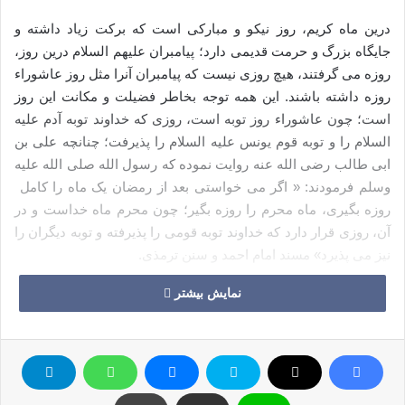
درین ماه کریم، روز نیکو و مبارکی است که برکت زیاد داشته و
جایگاه بزرگ و حرمت قدیمی دارد؛ پیامبران علیهم السلام درین روز،
روزه می گرفتند، هیچ روزی نیست که پیامبران آنرا مثل روز عاشوراء
روزه داشته باشند. این همه توجه بخاطر فضیلت و مکانت این روز
است؛ چون عاشوراء روز توبه است، روزی که خداوند توبه آدم علیه
السلام را و توبه قوم یونس علیه السلام را پذیرفت؛ چنانچه علی بن
ابی طالب رضی الله عنه روایت نموده که رسول الله صلی الله علیه
وسلم فرمودند: « اگر می خواستی بعد از رمضان یک ماه را کامل
روزه بگیری، ماه محرم را روزه بگیر؛ چون محرم ماه خداست و در
آن، روزی قرار دارد که خداوند توبه قومی را پذیرفته و توبه دیگران را
نیز می پذیرد» مسند امام احمد و سنن ترمذی.
نمایش بیشتر
فرموده رسول الله صلی الله علیه وسلم که توبه دیگران را می
پذیرد، تشویقی است به تجدید توبه نصوح در روز عاشورا به امید
آمرزش، رحمت و پذیرش توبه از جانب خداوند متعال، همانگونه که
توبه گذشتگان را درین روز پذیرفت.