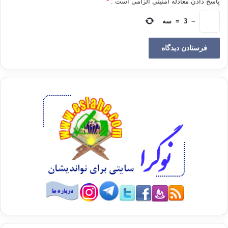
پاسخ دادن معادله امنیتی الزامی است .
*
خاطرات این روز میمون را تازه می کنیم، مژده ها و تأیید های اهل
−
3
=
سه
حق و پیروان شان و آن چه دلهای مومنان را از اساسات ایمانی پر
می سازد، به یاد می آوریم. منظره نجات مؤمنان را به سرکردگی
سیدنا موسی علیه السلام یاد آور می شویم؛ آنگاه که از ترس فرعون
و لشکریان ستمگر او و بخاطر حفظ دین و عقیده شان فرار کرده و
به دستور پروردگار عالم ملتزم بودند؛ الله متعال می فرماید:
“وَأَوْحَیْنَا إِلَى مُوسَى أَنْ أَسْرِ بِعِبَادِی إِنَّکُمْ مُتَّبَعُونَ (۵۲) فَأَرْسَلَ
فِرْعَوْنُ فِی الْمَدَائِنِ حَاشِرِینَ (۵۳) إِنَّ هَؤُلَاءِ لَشِرْذِمَهٌ قَلِیلُونَ (۵۴)
وَإِنَّهُمْ لَنَا لَغَائِظُونَ (۵۵) وَإِنَّا لَجَمِیعٌ حَاذِرُونَ (۵۶) فَأَخْرَجْنَاهُمْ مِنْ جَنَّاتٍ
وَعُیُونٍ (۵۷) وَکُنُوزٍ وَمَقَامٍ کَرِیمٍ (۵۸) کَذَلِکَ وَأَوْرَثْنَاهَا بَنِی إِسْرَائِیلَ
(۵۹). ما به موسی وحی کردیم که شبانه بندگان ( مؤمن بنی اسرائیل
) مرا ( از مصر ) کوچ بده. شما حتماً تعقیب می شوید ( و فرعون و
فرعونیان برای دستگیری شما دنبالتان می کنند ). ( توسّط
جاسوسان خبر به دربار رسید که موسی و بنی اسرائیل در صدد کوچ
به سرزمین دیگری هستند ) پس فرعون ( مأمورانی ) به شهرها
فرستاد تا ( نیرو ) جمع کنند ( و جلو ایشان را بگیرند ). ( فرعون به
مأموران دستور داد و گفت : به اهالی شهرها بگوئید: ) اینها ( که قصد