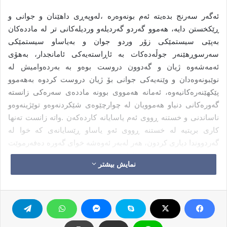
ئەگەر سەرنج بدەیتە ئەم بونەوەرە ،لەوپەڕی داهێنان و جوانی و
ڕێکخستن دایە، هەموو گەردو گەردیلەو وردیلەکانی تر لە ماددەکان
بەپێی سیستمێکی زۆر وردو جوان و بەیاساو سیستمێکی
سەرسوڕهێنەر جوڵەدەکات بە ئاڕاستەیەکی ئامانجدار، بەهۆی
ئەمەشەوە ژیان و گەدوون دروست بوەو بە بەردەوامیش لە
نوێبونەوەدان و وێنەیەکی جوانی بۆ ژیان دروست کردوە بەهەموو
پێکهێنەرەکانیەوە، ئەمانە هەمووی بوونە ماددەی سەرەکی زانستە
گەورەکانی دنیاو هەموویان لە چوارچێوەی شێکردنەوەو توێژینەوەو
ناساندنی و خستنە ڕووی ئەم یاسایانە کاردەکەن .واتە زانست تەنها
کاری بریتیە لە خستنە ڕووی ئەو یاساو ڕێسایانەی کە خوا لە
گەردووندا دیاری کردون، هەر لەبەر ئەوەشە خوای گەورە دەفەرموێت
(إنما یخشی اللهَ من عباده العلما‌ء)
نمایش بیشتر
ئەم گەردوونە کە شوێنکاری بەدیهێنەری گەورەیە کە خوایە، لەهەمان
کاتدا سەرمەشقێکی گەورەیە بۆ مرۆڤ کە بەو ئاڕاستەیە
شارستانیەت و تەکنەلۆژیاو شۆڕشی زانیاری پەرە پێ بدات، ئەمە لە
ڕوی زانستی یەوە، لە ڕووی ڕێکخستنی سیستمی ژیان و