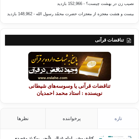
نصیب زن در بهشت چیست؟
- 152,966 بازدید
قۆناغی داهێنان، بەڕێوەبردنی کات لە جیهانی کارگێڕیدا گرنگترین
شتە .
بیست و هشت معجزه از معجزات حضرت محمّد رسول الله
- 148,962 بازدید
لە ڕووی ڕێکخستنی کاتەوە، پێویستە ئێمە لەگەڵ مناڵەکانماندا
دابنیشین و لەسەر چەند شتێکی گرنگ وتوێژیان لەگەڵدا بکەین
تناقضات قرآنی
لەوانەش :
۱- لەگەڵیاندا دابنیشین و بەرنامەیەکیان بۆ دابنێین بۆ دابەشکردنی
کاتەکان بەپێی ڕۆژو هەفتەو مانگ و ساڵ، لەم کاتەدا بەرنامەیان بۆ
دابنێین بۆ کاتی گەشەپێدانی تواناکانیان و هێنانەدی خەونەکانیان .
تناقضات قرآنی یا وسوسه‌های شیطانی
۲- فیقهی ژیانناسیان تێ بگەیەنین و ئاڕاستەیان بکەین بۆ داهێنان .
نویسنده : استاد محمد احمدیان
۳- لەگەڵیاندا دابنیشین و باس لەوشتانەبکەین کە پێویستە لە ژیاندا
بکرێتە ئامانج بۆ ئەوەی شتە بەسودەکان و زیانمەندەکان لەیەکتر جیا
تازه
پرخواننده
نظرها
بکرێنەوە، ئەمەش بەڕێگەی گفتوگۆیەکی کراوە، زۆرجاریش ئەمە لە
ڕێگەی قسەی خۆش و گاڵتەکردنەوە دەبێت، هەتا زیاتر گوێ بگرن،
لەم کاتەدا زۆربەی گەنجانی وڵاتانی عەرەبی و ئیسلامی توانای
کتابفروشی امام غزالی (آیجی بوک): مقصدی