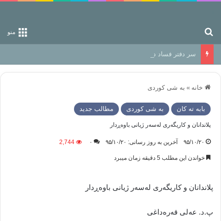
جستجو برای
منو
سر دفتر فساد در زمین‌، دوری وکناره‌گیری از راه خداست‌!
خانه
»
به شی کوردی
بابه ته كان
به شی کوردی
مطالب جدید
پلاندانان و کاریگەری لەسەر ژیانی باوەڕدار
۹۵/۱۰/۲۰
آخرین به روز رسانی: ۹۵/۱۰/۲۰
۰
2,744
خواندن این مطلب 5 دقیقه زمان میبرد
پلاندانان و کاریگەری لەسەر ژیانی باوەڕدار
پ.د. عەلی قەرەداغی