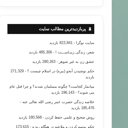
خبر های جدید
پربازدیدترین مطالب سایت
۹۴/۰۴/۰۳
سایت نوگرا
- 823,841 بازدید
 حضور یافتند
شعر، زندگی زیبـاســـت !
- 485,306 بازدید
عشق زن به غیر شوهر
- 280,263 بازدید
حکم نوشیدن آبجو (بیره) در اسلام چیست ؟
- 271,329
بازدید
میانمار کجاست؟ چگونه مسلمان شدند؟ و چرا قتل عام
می شوند؟
- 196,143 بازدید
خلاصه زندگی حضرت عمر رضی الله تعالی عنه
-
185,476 بازدید
روش صحیح و علمی حفظ کردن
- 180,568 بازدید
حکم بوسه کردن و ملاعبه در هنگام روزه
- 173,615