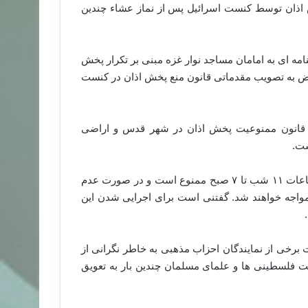
اذان توسط کنست اسرائیل پس از نماز عشاء چندین
شنامه ای به امامان مساجد نوار غزه مبنی بر تکرار پخش
تراض به تصویب مقدماتی قانون منع پخش اذان در کنست
یب قانون ممنوعیت پخش اذان در شهر قدس و اراضی
بر اساس این قانون، پخش اذان در قدس از طریق بلندگوها از ساعات ۱۱ شب تا ۷ صبح ممنوع است و در صورت عدم
ون مساجد با پرداخت جریمه ۱۳۰۰ تا ۲۶۰۰ دلاری مواجه خواهند شد. گفتنی است برای اجرایی شدن این
رخی از نمایندگان احزاب مذهبی به خاطر نگرانى از
ت فلسطینی ها و علمای مسلمان چندین بار به تعویق