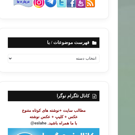
فهرست موضوعات / با
ف
ه
ر
س
ت
م
و
کانال تلگرام نوگرا
ض
و
مطالب سایت +نوشته های کوتاه متنوع
ع
عکس + کلیپ + عکس نوشته
ا
با ما همراه باشید.
eslahe@
ت
/