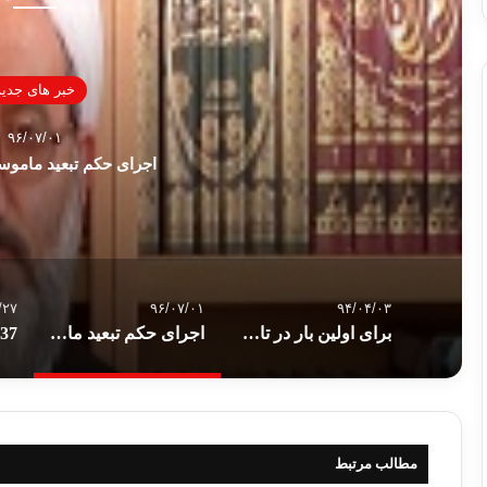
خبر های جدید
۹۶/۰۷/۰۱
اجرای حکم تبعید ماموس
/۲۷
۹۶/۰۷/۰۱
۹۴/۰۴/۰۳
برای اولین بار در تاریخ ترکیه؛ 21 نماینده زن محبجه در پارلمان حضور یافتند
اجرای حکم تبعید ماموستا رضا عبدی
مطالب مرتبط