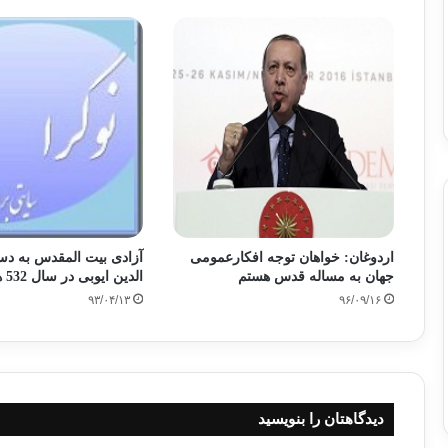
اردوغان: خواهان توجه افکارعمومی
آزادی بیت المقدس به د
جهان به مساله قدس هستم
الدین ایوبی در سال 532 هجري قمري
۹۳/۰۴/۱۳
۹۶/۰۹/۱۶
دیدگاهتان را بنویسید