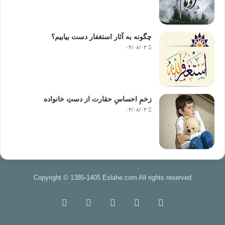
چگونه به آثار استغفار دست بیابیم؟
۰۴/۰۸/۰۳
زخمِ احساسِ حقارت از دستِ خانواده
۰۴/۰۸/۰۳
Copyright © 1385-1405 Eslahe.com All rights reserved
خوراک
فیس
X
اینستاگرام
تلگرام