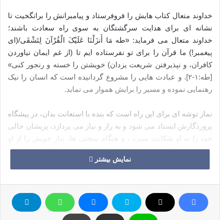
خداوند متعال کتاب هایش را فروفرستاد و پیامبرانش را برانگخیت تا
نشانه ای برای هدایت سرگشتگان به سوی راه سعادت باشند؛
خداوند متعال می فرماید: «طه مَا أَنزَلْنَا عَلَیْکَ الْقُرْآنَ لِتَشْقَى/(ای
پیغمبر!) ما قرآن را برای تو نفرستاده ایم تا (از غم ایمان نیاوردن
کافران، و نپذیرفتن شریعت یزدان) خویشتن را خسته و رنجور کنی»
[طه:۱-۲]. و عبادت هایی را مشروع گردانیده است که انسان را نیک
رهنمایی نموده و مسیر را برایش هموار می نماید.
نماز توشه ای برای این راه است که بنده با استعانت بدان، در پیشگاه
پروردگارش ایستاد می شود و به راز و نیاز می پردازد، پریشان حالی
خود را به او شکایت می‏برد ، و هنگام سختی ها، نیاز خویش را از او
می طلبد و هنگام نعمت و بخشش الهی، از او سپاس‏گزاری می‏نماید و
نمایش بیشتر
خواهان ازدیاد نعمت است در حالی که از احساس انس با او و جمال
وصالش، لذت می برد.
نگین این طوق، نماز شب است. در شب هر دوستی با دوستدارش
خلوت می‏گزیند، بیداری و شب زنده داری برایش گوارا و شیرین