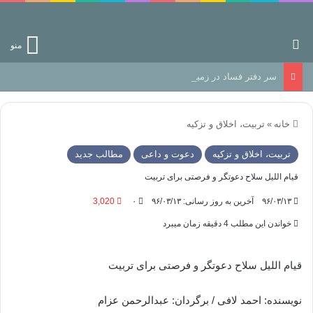
جستجو برای
منو
سر دفتر فساد در زمین‌، دوری وکناره‌گیری از راه خداست‌!
خانه
»
تربیت، اخلاق و تزکیه
تربیت، اخلاق و تزکیه
دعوت و داعی
مطالب جدید
قیام اللیل سلاح دعوتگر و فرصتی برای تربیت
۹۶/۰۳/۱۳
آخرین به روز رسانی: ۹۶/۰۳/۱۳
۰
3,020
خواندن این مطلب 4 دقیقه زمان میبرد
قیام اللیل سلاح دعوتگر و فرصتی برای تربیت
نویسنده: احمد لافی / برگردان: عبدالرحمن عزام