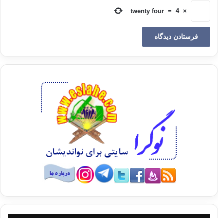
گناهان پاک می‏شود. از آن جهت رویارویی وستیز، نیرو و قوتی می‏گیرد
twenty four
=
4
×
که در میدان های مبارزه و کارزار او را مفید افتد و در جهاد مبارزه با
دشمنان دین از آن استفاده نماید تا در تحت لوای عابدان شب و
سوارکاران روز بپیوندند.
قیام اللیل خلوتی است که مسلمان در آن به تفکر در عظمت
مخلوقات الهی و شگفتی‏های آفرینش آفریده های او می پردازد. و
فرصتی است تا نفس خویش را محاسبه نموده و جان و روان خود را
دریابد و با شکستن حالت انجماد خویش، به سوی خدا از لغزش‏ها و
اشتباهات خویش توبه نماید و با پروردگار خود عهد بندد که دیگر به
گناه باز نگردد و بر طاعت و عبادتش بیفزاید.
قیام اللیل پناهگاه ستمدیده گان است که ناتوانی خود را به درگاه
الله متعال شکایت می برند و از او کمک می طلبند، هوش دار که تیر
شبانگاهان به خطا نخواهد رفت.
قیام اللیل سلاح دعوتگر است که آن را بر روی اعراض و انکار از نیام
می‏کشد، و با آن زخم های ناشی از تمسخر و استهزاء را تداوی می