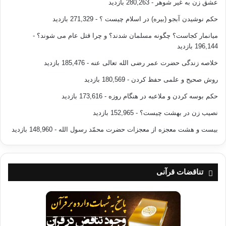
عشق زن به غیر شوهر
- 280,263 بازدید
حکم نوشیدن آبجو (بیره) در اسلام چیست ؟
- 271,329 بازدید
میانمار کجاست؟ چگونه مسلمان شدند؟ و چرا قتل عام می شوند؟
-
196,144 بازدید
خلاصه زندگی حضرت عمر رضی الله تعالی عنه
- 185,476 بازدید
روش صحیح و علمی حفظ کردن
- 180,569 بازدید
حکم بوسه کردن و ملاعبه در هنگام روزه
- 173,616 بازدید
نصیب زن در بهشت چیست؟
- 152,965 بازدید
بیست و هشت معجزه از معجزات حضرت محمّد رسول الله
- 148,960 بازدید
تناقضات قرآنی