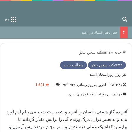
جستجو برای
منو
سر دفتر فساد در زمین‌، دوری وکناره‌گیری از راه خداست‌!
خانه
»
smsنكته سخن نيكو
smsنكته سخن نيكو
مطالب جدید
هر روز، روزِ امتحان است
۹۷/۰۴/۲۸
آخرین به روز رسانی: ۹۷/۰۴/۲۸
۰
1,621
خواندن این مطلب 1 دقیقه زمان میبرد
آفریده گارَ هستی، انسان را آفرید و شخصیتَ شخیصی بنام آدم آورد
پدید و به تعبیر قران، مرگ وزنده گی را برایش مقدَّر گردانید تا
بیازماید کدام یک عملی درست تر و بهتر انجام میدهد. پس آزمون و