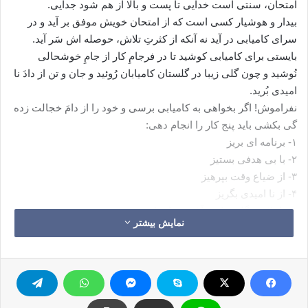
امتحان، سنتی است خدایی تا پست و بالا از هم شود جدایی.
بیدار و هوشیار کسی است که از امتحان خویش موفق بر آید و در
سرای کامیابی در آید نه آنکه از کثرتِ تلاش، حوصله اش سَر آید.
بایستی برای کامیابی کوشید تا در فرجامِ کار از جامِ خوشحالی
نُوشید و چون گلی زیبا در گلستان کامیابان رُوئید و جان و تن از دادَ نا
امیدی بُرید.
نفراموش! اگر بخواهی به کامیابی برسی و خود را از دامَ خجالت زده
گی بکشی باید پنج کار را انجام دهی:
۱- برنامه ای بریز
۲- با بی هدفی بستیز
۳- از ضیاع وقت بپرهیز
۴- از نا امیدی بگریز
۵- با تلاش بگلاویز( هم آغوش باش)
نمایش بیشتر
امتحان
کپی آدرس