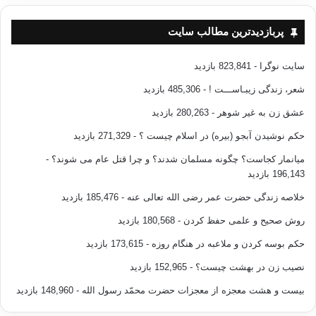
پربازدیدترین مطالب سایت
سایت نوگرا
- 823,841 بازدید
شعر، زندگی زیبـاســـت !
- 485,306 بازدید
عشق زن به غیر شوهر
- 280,263 بازدید
حکم نوشیدن آبجو (بیره) در اسلام چیست ؟
- 271,329 بازدید
میانمار کجاست؟ چگونه مسلمان شدند؟ و چرا قتل عام می شوند؟
-
196,143 بازدید
خلاصه زندگی حضرت عمر رضی الله تعالی عنه
- 185,476 بازدید
روش صحیح و علمی حفظ کردن
- 180,568 بازدید
حکم بوسه کردن و ملاعبه در هنگام روزه
- 173,615 بازدید
نصیب زن در بهشت چیست؟
- 152,965 بازدید
بیست و هشت معجزه از معجزات حضرت محمّد رسول الله
- 148,960 بازدید