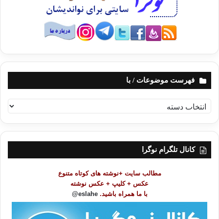
فهرست موضوعات / با
ف
ه
ر
س
ت
کانال تلگرام نوگرا
م
و
مطالب سایت +نوشته های کوتاه متنوع
ض
عکس + کلیپ + عکس نوشته
و
با ما همراه باشید.
eslahe@
ع
ا
ت