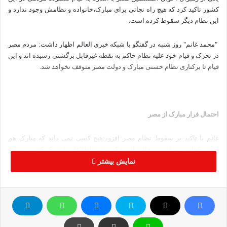
کشور تاکید کرد که هیچ راه نجاتی برای مبارک،خانواده و نظامش وجود ندارد و
این نظام دیگر سقوط کرده است.
"محمد غانم" روز شنبه در گفتگو با شبکه خبری العالم اظهار داشت: مردم مصر
در تحرک و قیام خود علیه نظام حاکم به نقطه غیرقابل برگشتی رسیده اند و این
قیام تا برکناری نظام حسنی مبارک و دولت مصر متوقف نخواهد شد.
احتمال فرار مبارک از مصر
غانم با تاکید بر سقوط نظام مصر افزود:هیچ کسی نمی داند که مبارک هم
اکنون کجاست و این در حالی است که برخی اطلاعات از ترک کشور توسط
مبارک حکایت دارد.
نمایش بیشتر
وی تصریح کرد: ملت مصر علیه این نظام یاغی و مستبد قیام کرد تا باردیگر
حقوق از دست رفته و از جمله آزادی را برای خود به ارمغان بیاورد و دیگر عقب
نشینی نخواهد کرد.