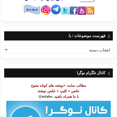
فهرست موضوعات / با
ف
ه
ر
س
ت
کانال تلگرام نوگرا
م
و
مطالب سایت +نوشته های کوتاه متنوع
ض
عکس + کلیپ + عکس نوشته
و
با ما همراه باشید.
eslahe@
ع
ا
ت
/