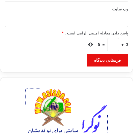
منبع : العالم
وب‌ سایت
اخوان المسلمين مبارك مصر
پاسخ دادن معادله امنیتی الزامی است .
*
کپی آدرس
5
=
+
3