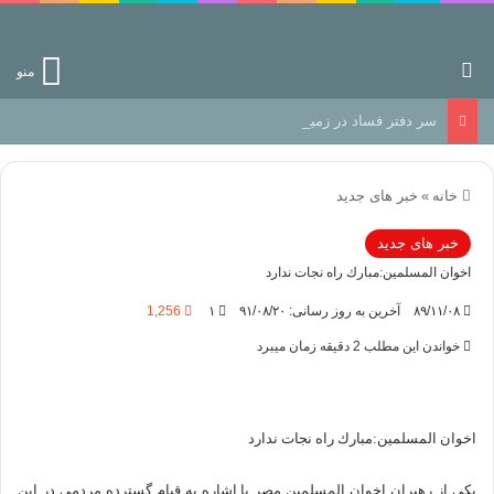
جستجو برای
منو
سر دفتر فساد در زمین‌، دوری وکناره‌گیری از راه خداست‌!
خانه
»
خبر های جدید
خبر های جدید
اخوان المسلمين:مبارك راه نجات ندارد
۸۹/۱۱/۰۸
آخرین به روز رسانی: ۹۱/۰۸/۲۰
۱
1,256
خواندن این مطلب 2 دقیقه زمان میبرد
اخوان المسلمين:مبارك راه نجات ندارد
یکی از رهبران اخوان المسلمین مصر با اشاره به قیام گسترده مردمی در این