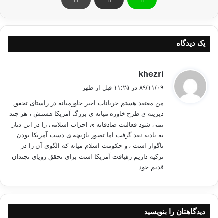
این رهبر اخوان المسلمین خاطرنشان کرد: زمانی که یک ملت به دنبال
بازگرداندن حق خود است هیچ کسی جلودار آن نیست.
یک دیدگاه
حمایت آمریکا از نظام مصر
گ
khezri
غانم با انتقاد شدید از موضع آمریکا در حمایت از نظام مصر، گفت: اظهارات
ف
۸۹/۱۱/۰۹ در ۱۱:۲۵ قبل از ظهر
"باراک اوباما" رییس جمهور آمریکا در حمایت از حسنی مبارک ، بیانگر دروغین
ت
من معتقد هستم جریانات اخیر خاورمیانه در راستای تحقق
بودن شعارهای این کشور درباره دموکراسی و آزادی است.
:
دیرینه ی طرح خاوره میانه ی بزرگ آمریکا هستش ، هر چند
نمی شود فعالیت صادقانه ی احزاب اسلامی را در این دیار
وی درباره دیدگاهش در خصوص آینده مصر گفت: مردم تا سقوط طاغوت
به بادیه نقد گرفت اما تصور بازیچه ی دست آمریکا بودن
باهمدیگر متحد هستند و به محض این که طاغوت سقوط کند روند تحول
ناگوار است ، و حکومت اسلام میانه که الگوی آن را در
دموکراتیک آغاز خواهد شد و ما از همه مصری ها از جمله ارتش و پلیس می
ترکیه داریم رهیافت آمریکا است برای تحقق رویای نچندان
خواهیم تا حول این اصول حرکت کنند.
قدیم خود
افزایش خشونت پلیس علیه مردم
دیدگاهتان را بنویسید