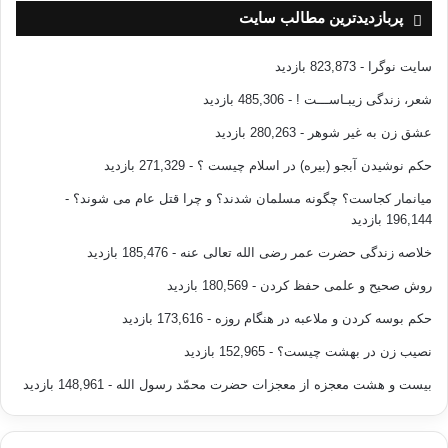
پربازدیدترین مطالب سایت
سایت نوگرا
- 823,873 بازدید
شعر، زندگی زیبـاســـت !
- 485,306 بازدید
عشق زن به غیر شوهر
- 280,263 بازدید
حکم نوشیدن آبجو (بیره) در اسلام چیست ؟
- 271,329 بازدید
میانمار کجاست؟ چگونه مسلمان شدند؟ و چرا قتل عام می شوند؟
-
196,144 بازدید
خلاصه زندگی حضرت عمر رضی الله تعالی عنه
- 185,476 بازدید
روش صحیح و علمی حفظ کردن
- 180,569 بازدید
حکم بوسه کردن و ملاعبه در هنگام روزه
- 173,616 بازدید
نصیب زن در بهشت چیست؟
- 152,965 بازدید
بیست و هشت معجزه از معجزات حضرت محمّد رسول الله
- 148,961 بازدید