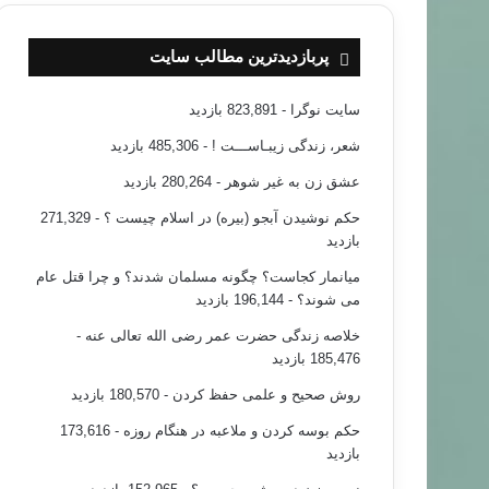
پربازدیدترین مطالب سایت
سایت نوگرا
- 823,891 بازدید
شعر، زندگی زیبـاســـت !
- 485,306 بازدید
عشق زن به غیر شوهر
- 280,264 بازدید
حکم نوشیدن آبجو (بیره) در اسلام چیست ؟
- 271,329
بازدید
میانمار کجاست؟ چگونه مسلمان شدند؟ و چرا قتل عام
می شوند؟
- 196,144 بازدید
خلاصه زندگی حضرت عمر رضی الله تعالی عنه
-
185,476 بازدید
روش صحیح و علمی حفظ کردن
- 180,570 بازدید
حکم بوسه کردن و ملاعبه در هنگام روزه
- 173,616
بازدید