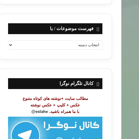
فهرست موضوعات / با
ف
ه
ر
س
ت
م
و
کانال تلگرام نوگرا
ض
و
مطالب سایت +نوشته های کوتاه متنوع
ع
عکس + کلیپ + عکس نوشته
ا
با ما همراه باشید.
eslahe@
ت
/
ب
ا