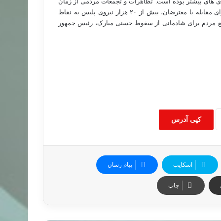
 هاى بيشتر بوده است. تظاهرات و تجمعات مردمى از زمان
وضع قانون اضطرارى در اين کشور در سال ۱۹۹۲ ممنوع است. دولت براى مقابله با معترضان، بيش از ۲۰ هزار نيروى پليس به نقاط
مع مردم براى شادمانى از سقوط حسنى مبارک، رئيس جمهور
کپی آدرس
اسکایپ
پیام رسان
چاپ