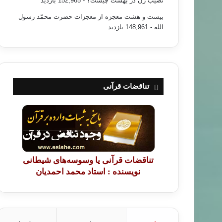
نصیب زن در بهشت چیست؟
- 152,965 بازدید
بیست و هشت معجزه از معجزات حضرت محمّد رسول
الله
- 148,961 بازدید
تناقضات قرآنی
تناقضات قرآنی یا وسوسه‌های شیطانی
نویسنده : استاد محمد احمدیان