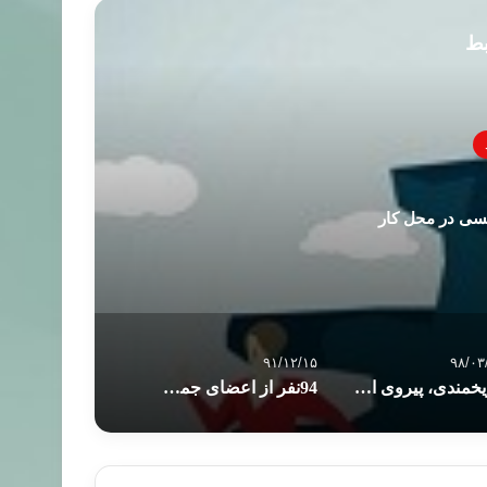
بط
سی در محل کار
۹۱/۱۲/۱۵
۹۸/۰۳
تاریخمندی، پیروی از متن یا پیرو نمودن متن
94نفر از اعضای جماعت الإصلاح امارات محاکمه می شوند