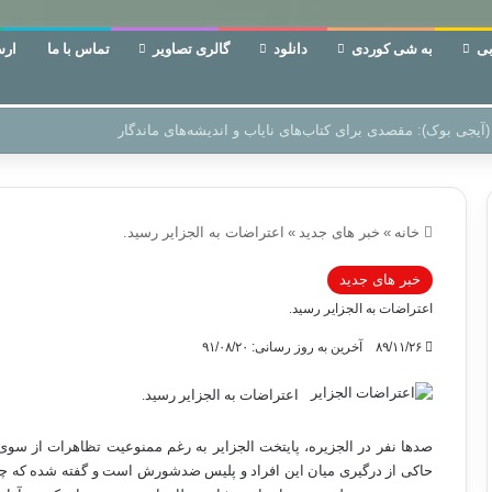
ی
به شی کوردی
دانلود
گالری تصاویر
تماس با ما
ارس
 دوری وکناره‌گیری از راه خداست‌!
خانه
»
خبر های جدید
»
اعتراضات به الجزایر رسید.
خبر های جدید
اعتراضات به الجزایر رسید.
۸۹/۱۱/۲۶
آخرین به روز رسانی: ۹۱/۰۸/۲۰
اعتراضات به الجزایر رسید.
صدها نفر در الجزيره، پايتخت الجزاير به رغم ممنوعيت تظاهرات از سو
حاکى از درگيرى ميان اين افراد و پليس ضدشورش است و گفته شده که چند ن