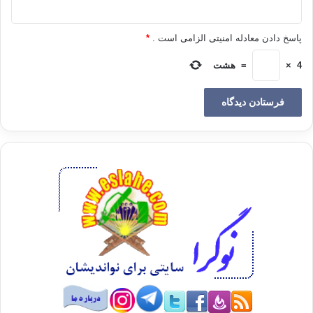
پاسخ دادن معادله امنیتی الزامی است .
*
۶- تذکری که پیامبر (ص) به مردان و زنان می دهد؛ تلاش در راستای
4
×
=
هشت
سرمایه و ارزش برتر “دین” است؛ زیرا خزان پیری سرمایه ” جمال ”
را می‌زداید؛ و همچنین هر لحظه توفان و آتش در کمین ” سرمایه و
دارایی” است؛ و چه نسب ها که تاریخ آنها را در خود هضم نموده و
نامی از آنان ماندگار نیست ؛ تنها سرمایه ” دین” است نه پیری در
کمین آنست و نه دزدان؛ بلکه همیشه پایدار و جاودان است تا قیامت؛
چنین می فرماید رسول گرامی(ص ) :
لا تَزَوَّجُوا النساءَ لِحُسنِهِنَّ ، فَعَسى حُسنُهُنَّ أن یُردِیَهُنّ ، و لا تَزَوَّجُوهنَّ
لِأموالِهِنَّ ، فَعَسى أموالُهُنَّ أن تُطغِیَهُنَّ ، و لکِنْ تَزَوَّجُوهُنَّ على الدِّینِ ”
پس به همین خاطر پیامبر(ص) فرموده است: با گزینش دین پیروزی
بدست آر: “فَاظْفَرْ بِذَاتِ الدِّینِ تَرِبَتْ یَدَاکَ “.