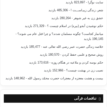
سایت نوگرا
- 823,897 بازدید
شعر، زندگی زیبـاســـت !
- 485,306 بازدید
عشق زن به غیر شوهر
- 280,264 بازدید
حکم نوشیدن آبجو (بیره) در اسلام چیست ؟
- 271,329 بازدید
میانمار کجاست؟ چگونه مسلمان شدند؟ و چرا قتل عام می شوند؟
-
196,145 بازدید
خلاصه زندگی حضرت عمر رضی الله تعالی عنه
- 185,477 بازدید
روش صحیح و علمی حفظ کردن
- 180,570 بازدید
حکم بوسه کردن و ملاعبه در هنگام روزه
- 173,616 بازدید
نصیب زن در بهشت چیست؟
- 152,966 بازدید
بیست و هشت معجزه از معجزات حضرت محمّد رسول الله
- 148,962 بازدید
تناقضات قرآنی