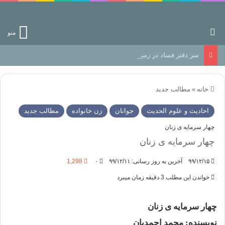
جستجو برای
منو
سر دفتر فساد در زمین‌، دوری وکناره‌گیری از راه خداست‌!
خانه
»
مطالب جدید
احادیث و علوم الحدیث
جوانان
زن خانواده
مطالب جدید
چهار سرمایه ی زنان
چهار سرمایه ی زنان
۹۹/۱۲/۱۵
آخرین به روز رسانی: ۹۹/۱۲/۱۱
۰
1,298
خواندن این مطلب 3 دقیقه زمان میبرد
چهار سرمایه ی زنان
نویسنده: محمد احمدیان