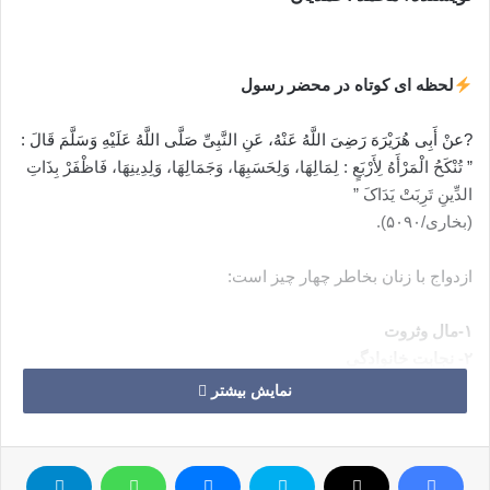
لحظه ای کوتاه در محضر رسول
?عنْ أَبِی هُرَیْرَهَ رَضِیَ اللَّهُ عَنْهُ، عَنِ النَّبِیِّ صَلَّى اللَّهُ عَلَیْهِ وَسَلَّمَ قَالَ :
” تُنْکَحُ الْمَرْأَهُ لِأَرْبَعٍ : لِمَالِهَا، وَلِحَسَبِهَا، وَجَمَالِهَا، وَلِدِینِهَا، فَاظْفَرْ بِذَاتِ
الدِّینِ تَرِبَتْ یَدَاکَ ”
(بخاری/۵۰۹۰).
ازدواج با زنان بخاطر چهار چیز است:
١-مال وثروت
٢- نجابت خانوادگی
٣- زیبایی وجمال
نمایش بیشتر
۴- دین وباور؛
پس باید به دنبال زن با ایمان گشت؛ تا خوش بختی بدست آ ید.