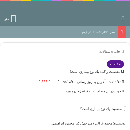
جستجو برای
منو
سر دفتر فساد در زمین‌، دوری وکناره‌گیری از راه خداست‌!
خانه
»
مقالات
مقالات
آيا معصيت و گناه يك نوع بيماري است؟
۹۰/۰۱/۱۶
آخرین به روز رسانی: ۹۱/۰۸/۲۰
۰
2,336
خواندن این مطلب 17 دقیقه زمان میبرد
آيا معصيت يك نوع بيماري است؟
نويسنده: محمد غزالي / مترجم: دكتر محمود ابراهيمي