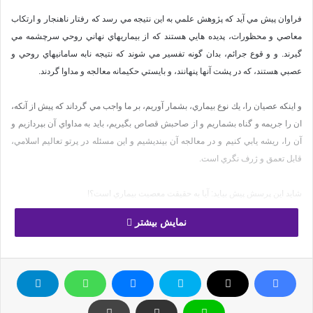
فراوان پيش مي آيد كه پژوهش علمي به اين نتيجه مي رسد كه رفتار ناهنجار و ارتكاب
معاصي و محظورات، پديده هايي هستند كه از بيماريهاي نهاني روحي سرچشمه مي
گيرند. و و قوع جرائم، بدان گونه تفسير مي شوند كه نتيجه نابه سامانيهاي روحي و
عصبي هستند، كه در پشت آنها پنهانند، و بايستي حكيمانه معالجه و مداوا گردند.
و اينكه عصيان را، يك نوع بيماري، بشمار آوريم، بر ما واجب مي گرداند كه پيش از آنكه،
ان را جريمه و گناه بشماريم و از صاحبش قصاص بگيريم، بايد به مداواي آن بپردازيم و
آن را، ريشه يابي كنيم و در معالجه آن بينديشيم و اين مسئله در پرتو تعاليم اسلامي،
قابل تعمق و ژرف نگري است.
شايد اين پرسش پيش بيايد: آيا به حقيقت معصيت بيماري است؟!
نمایش بیشتر
تعبيرهاي قرآني از گناه، در آيات متعددي، ما را بر آن مي دارد كه پاسخ مثبت بدهيم و
بگوييم آري.