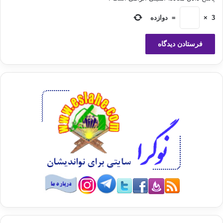
أَن يُعْرَفْنَ فَلَا يُؤْذَيْنَ»
3
×
=
دوازده
« ‏ اي پيغمبر ! به همسران و دختران خود و به زنان مؤمنان بگو كه رداهاي خود را
جمع‌وجور بر خويش فرو افكنند . تا اين كه ( از زنان بي‌بندوبار و آلوده ) دست كم باز
شناخته شوند و در نتيجه مورد اذيّت و آزار ( اوباش ) قرار نگيرند . خداوند ( پيوسته )
آمرزنده و مهربان بوده و هست ( و اگر تا كنون در رعايت كامل حجاب سست بوده‌ايد و
كوتاهي كرده‌ايد ، توبه كنيد و از اين كار دوري كنيد ، تا خدا با مهر خود شما را ببخشد ). »
بيماري هاي روحي و نفساني، از نظر شدت و خفّت، متفاوتند و ميزان مخالفت آنها، با
شرع و قانون و عرف و آداب و رسوم حسنه نيز،‌متفاوت و مختلف است.
به علاوه مجرم و گناهكار، هر اندازه از نظر روحي بيمار باشد، مسؤليت جنايي دارد و از
مسوليت بركنار نيست، و نمي توان او را بدون مسوليت و مواخذات،‌به حال خود
گذاشت. اسلام از دو ديدگاه مختلف، بدين احوال و حالتهاي بيمارگونه مي نگرد. پس
اسلام حدود و عقوبات و كيفرهاي لازم را براي صيانت و حفظ جامعه، و تقويت اركان
اجتماع و تثبيت فضايل آن، و نگهداشت نمونه ها و الگوهاي برتر آن، و ارزش و بها دادن
بسيار بدين نمونه هاي عالي، و قلع و قمع كساني كه بدانها اهانت نمايند، وضع كند.
بنابراين تازيانه حدب مي زند و رجم مي كند و دست دزد را قطع مي كند و قصاص را به