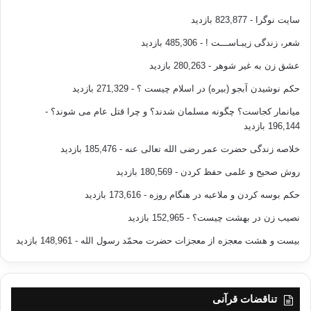
سایت نوگرا
- 823,877 بازدید
شعر، زندگی زیبـاســـت !
- 485,306 بازدید
عشق زن به غیر شوهر
- 280,263 بازدید
حکم نوشیدن آبجو (بیره) در اسلام چیست ؟
- 271,329 بازدید
میانمار کجاست؟ چگونه مسلمان شدند؟ و چرا قتل عام می شوند؟
-
196,144 بازدید
خلاصه زندگی حضرت عمر رضی الله تعالی عنه
- 185,476 بازدید
روش صحیح و علمی حفظ کردن
- 180,569 بازدید
حکم بوسه کردن و ملاعبه در هنگام روزه
- 173,616 بازدید
نصیب زن در بهشت چیست؟
- 152,965 بازدید
بیست و هشت معجزه از معجزات حضرت محمّد رسول الله
- 148,961 بازدید
تناقضات قرآنی