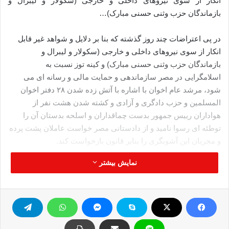
انکار از سوی نیروهای داخلی و خارجی (سکولار و لیبرال و
بازماندگان حزب وثنی حسنی مبارک)…
در پی اعتراضات چند روز گذشته که بنا بر دلایل و شواهد غیر قابل
انکار از سوی نیروهای داخلی و خارجی (سکولار و لیبرال و
بازماندگان حزب وثنی حسنی مبارک) و کینه توز نسبت به
اسلامگرایی در مصر سازماندهی و حمایت مالی و رسانه ای می
شود، مرشد عام اخوان با اشاره با آتش زده شدن ۲۸ دفتر اخوان
المسلمین و حزب دادگری و آزادی و کشته شدن هشت نفر از
هواداران رییس جمهور بدست چماقداران و اسلحه بدستان آن را
توطئه ای رسوا نامید و از دادستانی مصر خواست عاملان پشت پرده
و مجریان این آشوبگری را بنابر قانون بازخواست کند.
منبع: صلاح الدین نت
نمایش بیشتر
آتش زدن دفتر اخوان المسلمین
حمله به دفاتر اخوان المسلمین