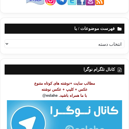
فهرست موضوعات / با
ف
ه
ر
س
ت
کانال تلگرام نوگرا
م
و
مطالب سایت +نوشته های کوتاه متنوع
ض
عکس + کلیپ + عکس نوشته
و
با ما همراه باشید.
eslahe@
ع
ا
ت
/
ب
ا