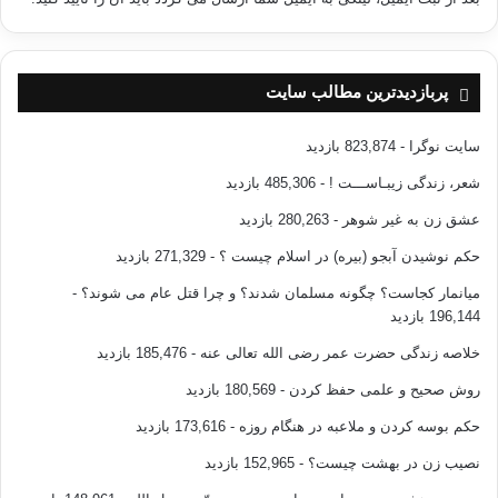
پربازدیدترین مطالب سایت
سایت نوگرا
- 823,874 بازدید
شعر، زندگی زیبـاســـت !
- 485,306 بازدید
عشق زن به غیر شوهر
- 280,263 بازدید
حکم نوشیدن آبجو (بیره) در اسلام چیست ؟
- 271,329 بازدید
میانمار کجاست؟ چگونه مسلمان شدند؟ و چرا قتل عام می شوند؟
-
196,144 بازدید
خلاصه زندگی حضرت عمر رضی الله تعالی عنه
- 185,476 بازدید
روش صحیح و علمی حفظ کردن
- 180,569 بازدید
حکم بوسه کردن و ملاعبه در هنگام روزه
- 173,616 بازدید
نصیب زن در بهشت چیست؟
- 152,965 بازدید