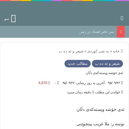
جستجو برای
منو
سر دفتر فساد در زمین‌، دوری وکناره‌گیری از راه خداست‌!
خانه
»
به شی کوردی
»
شيعر و ئه ده ب
شيعر و ئه ده ب
مطالب جدید
ئەی خۆشە ویستەکەی دڵان
۹۵/۰۹/۲۲
آخرین به روز رسانی: ۹۵/۰۹/۲۲
۰
4,870
خواندن این مطلب 1 دقیقه زمان میبرد
ئەی خۆشە ویستەکەی دڵان
نوسه ر: ملا غریب پینجوێنی