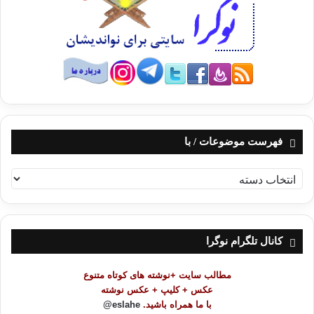
فهرست موضوعات / با
ف
ه
ر
س
ت
کانال تلگرام نوگرا
م
و
مطالب سایت +نوشته های کوتاه متنوع
ض
عکس + کلیپ + عکس نوشته
و
با ما همراه باشید.
eslahe@
ع