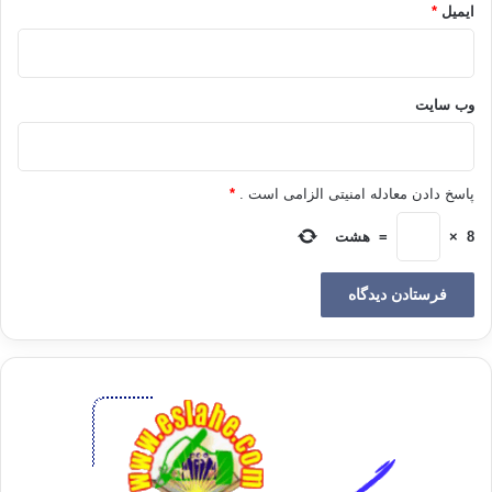
ایمیل
*
کپی آدرس
وب‌ سایت
پاسخ دادن معادله امنیتی الزامی است .
*
8
×
=
هشت