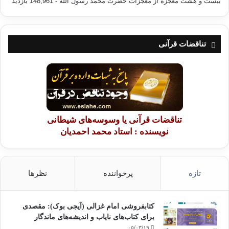
بیست و هشت معجزه از معجزات حضرت محمّد رسول الله
- 148,961 بازدید
تناقضات قرآنی
تناقضات قرآنی یا وسوسه‌های شیطانی
نویسنده : استاد محمد احمدیان
تازه
پرخواننده
نظرها
کتابفروشی امام غزالی (آیجی بوک): مقصدی
برای کتاب‌های نایاب و اندیشه‌های ماندگار
۰۵/۰۳/۱۹