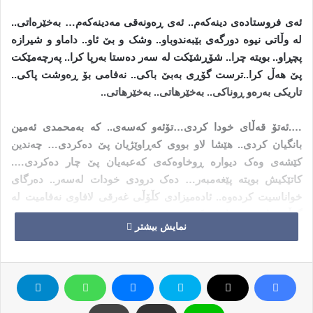
ئەی فروستادەی دینەکەم.. ئەی ڕەونەقی مەدینەکەم… بەخێرەاتی..
لە وڵاتی نیوە دورگەی بێبەندوباو.. وشک و بێ ئاو.. داماو و شیرازە
پچڕاو.. بویتە چرا.. شۆڕشێکت لە سەر دەستا بەرپا کرا.. پەرچەمێکت
پێ ھەڵ کرا..ترست گۆڕی بەبێ باکی.. نەفامی بۆ ڕەوشت پاکی..
تاریکی بەرەو ڕوناکی.. بەخێرھاتی.. بەخێرھاتی..
….ئەتۆ قەڵای خودا کردی…تۆئەو کەسەی.. کە بەمحمدی ئەمین
بانگیان کردی.. ھێشا لاو بووی کەڕاوێژیان پێ دەکردی… چەندین
کێشەی وەک دیوارە ڕوخاوەکەی کەعبەیان پێ چار دەکردی….
کاتێکیش بویتە پێغەمبەر… دەک درودی خودات لەسەر.. دەرگای
خواناسیت کردەوە.. ئادەمیزادی کڵۆڵی غەرقی لافاوی نەفامیت لە
گەڵ خوای خۆی ئاشت کردەوە…
نمایش بیشتر
ڕوناکی پێغەمبەرێتیت شۆڕشی ئازادی گیان بوو…ڕزگاری
چەوساوەکان بوو… مەرگی دیکتاتۆرەکان بوو… ڕاماڵەری ئێش و
ژان بوو..ئاشتی و پێکەوە ژیان بوو.