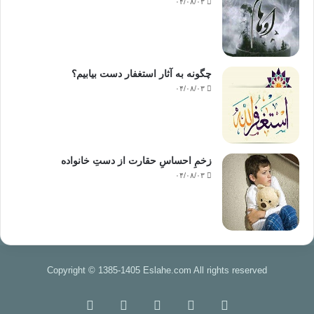
۰۴/۰۸/۰۳
چگونه به آثار استغفار دست بیابیم؟
۰۴/۰۸/۰۳
زخمِ احساسِ حقارت از دستِ خانواده
۰۴/۰۸/۰۳
Copyright © 1385-1405 Eslahe.com All rights reserved
خوراک
فیس
X
اینستاگرام
تلگرام