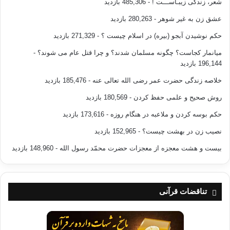
شعر، زندگی زیبـاســـت !
- 485,306 بازدید
عشق زن به غیر شوهر
- 280,263 بازدید
حکم نوشیدن آبجو (بیره) در اسلام چیست ؟
- 271,329 بازدید
میانمار کجاست؟ چگونه مسلمان شدند؟ و چرا قتل عام می شوند؟
-
196,144 بازدید
خلاصه زندگی حضرت عمر رضی الله تعالی عنه
- 185,476 بازدید
روش صحیح و علمی حفظ کردن
- 180,569 بازدید
حکم بوسه کردن و ملاعبه در هنگام روزه
- 173,616 بازدید
نصیب زن در بهشت چیست؟
- 152,965 بازدید
بیست و هشت معجزه از معجزات حضرت محمّد رسول الله
- 148,960 بازدید
تناقضات قرآنی