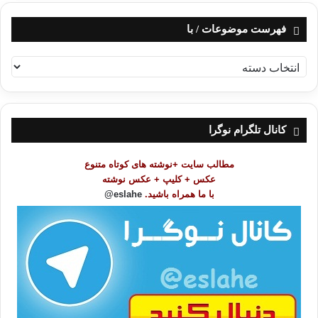
فهرست موضوعات / با
ف
ه
ر
س
ت
کانال تلگرام نوگرا
م
و
مطالب سایت +نوشته های کوتاه متنوع
ض
عکس + کلیپ + عکس نوشته
و
با ما همراه باشید.
eslahe@
ع
ا
ت
/
ب
ا