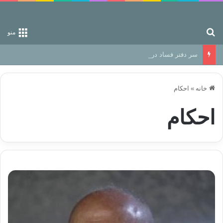
جستجو برای
منو
سر دفتر فساد در زمین‌، دوری وکناره‌گیری از راه خداست‌!
خانه
»
احکام
احکام