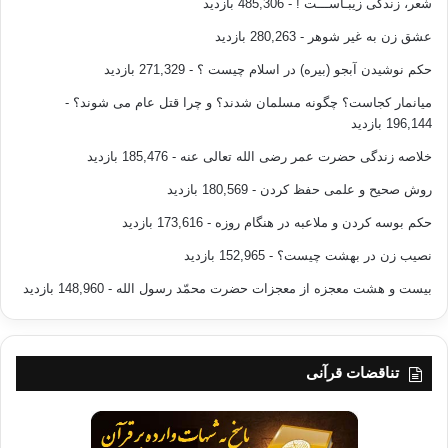
شعر، زندگی زیبـاســـت !
- 485,306 بازدید
عشق زن به غیر شوهر
- 280,263 بازدید
حکم نوشیدن آبجو (بیره) در اسلام چیست ؟
- 271,329 بازدید
میانمار کجاست؟ چگونه مسلمان شدند؟ و چرا قتل عام می شوند؟
-
196,144 بازدید
خلاصه زندگی حضرت عمر رضی الله تعالی عنه
- 185,476 بازدید
روش صحیح و علمی حفظ کردن
- 180,569 بازدید
حکم بوسه کردن و ملاعبه در هنگام روزه
- 173,616 بازدید
نصیب زن در بهشت چیست؟
- 152,965 بازدید
بیست و هشت معجزه از معجزات حضرت محمّد رسول الله
- 148,960 بازدید
تناقضات قرآنی