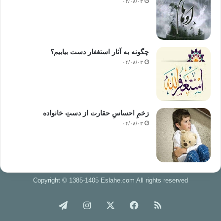
۰۴/۰۸/۰۳
چگونه به آثار استغفار دست بیابیم؟
۰۴/۰۸/۰۳
زخمِ احساسِ حقارت از دستِ خانواده
۰۴/۰۸/۰۳
Copyright © 1385-1405 Eslahe.com All rights reserved
خوراک
فیس
X
اینستاگرام
تلگرام