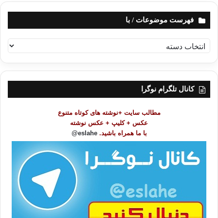
فهرست موضوعات / با
ف
ه
ر
س
ت
کانال تلگرام نوگرا
م
و
مطالب سایت +نوشته های کوتاه متنوع
ض
عکس + کلیپ + عکس نوشته
و
با ما همراه باشید.
eslahe@
ع
ا
ت
/
ب
ا