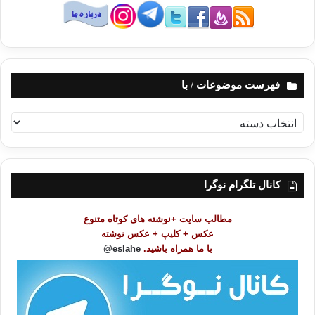
فهرست موضوعات / با
ف
ه
ر
س
ت
کانال تلگرام نوگرا
م
و
مطالب سایت +نوشته های کوتاه متنوع
ض
عکس + کلیپ + عکس نوشته
و
با ما همراه باشید.
eslahe@
ع
ا
ت
/
ب