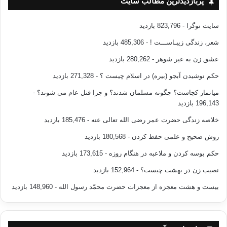
پربازدیدترین مطالب سایت
سایت نوگرا
- 823,796 بازدید
شعر، زندگی زیبـاســـت !
- 485,306 بازدید
عشق زن به غیر شوهر
- 280,262 بازدید
حکم نوشیدن آبجو (بیره) در اسلام چیست ؟
- 271,328 بازدید
میانمار کجاست؟ چگونه مسلمان شدند؟ و چرا قتل عام می شوند؟
-
196,143 بازدید
خلاصه زندگی حضرت عمر رضی الله تعالی عنه
- 185,476 بازدید
روش صحیح و علمی حفظ کردن
- 180,568 بازدید
حکم بوسه کردن و ملاعبه در هنگام روزه
- 173,615 بازدید
نصیب زن در بهشت چیست؟
- 152,964 بازدید
بیست و هشت معجزه از معجزات حضرت محمّد رسول الله
- 148,960 بازدید