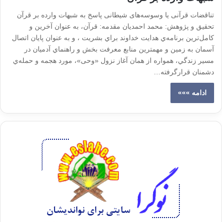
تناقضات قرآنی یا وسوسه‌های شیطانی پاسخ به شبهات وارده بر قرآن
تحقیق و پژوهش: محمد احمدیان مقدمه: قرآن، به عنوان آخرين و
كامل‌ترين برنامه‌ي هدايت خداوند براي بشریت ، و به عنوان پايان اتصال
آسمان به زمين و مهمترين منابع معرفت بخش و راهنماي آدميان در
مسير زندگي، همواره از همان آغاز نزول «وحی»، مورد هجمه و حمله‌ي
دشمنان قرارگرفته…
ادامه »»»