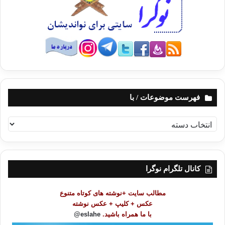
فهرست موضوعات / با
ف
ه
ر
س
ت
کانال تلگرام نوگرا
م
و
مطالب سایت +نوشته های کوتاه متنوع
ض
عکس + کلیپ + عکس نوشته
و
با ما همراه باشید.
eslahe@
ع