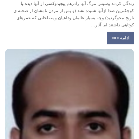
زندگی کردند وسپس مرگ آنها رادرهم پیچیدوکسی از آنها دیده،یا
کوچکترین صدا ازآنها شنیده نشد (و پس از مردن نامشان از صحنه ی
تاریخ محوگردید) وچه بسیار عالمان وداعیان ومصلحانی که عمرهای
کوتاهی داشتند اما آثار…
ادامه »»»