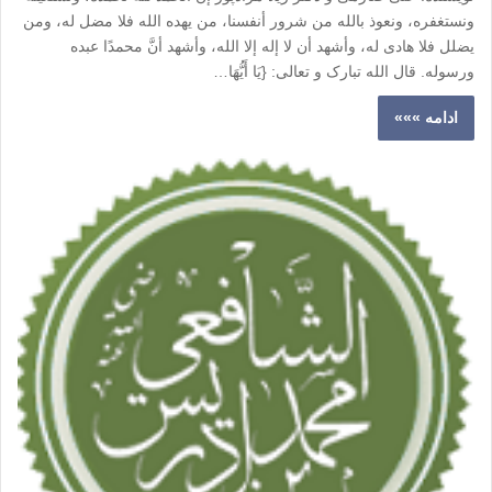
ونستغفره، ونعوذ بالله من شرور أنفسنا، من یهده الله فلا مضل له، ومن
یضلل فلا هادی له، وأشهد أن لا إله إلا الله، وأشهد أنَّ محمدًا عبده
ورسوله. قال الله تبارک و تعالی: {یَا أَیُّهَا…
ادامه »»»