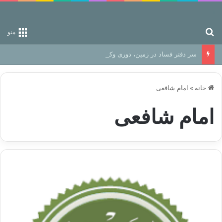
جستجو برای
منو
سر دفتر فساد در زمین‌، دوری وکناره‌گیری از راه خداست‌!
خانه
»
امام شافعی
امام شافعی