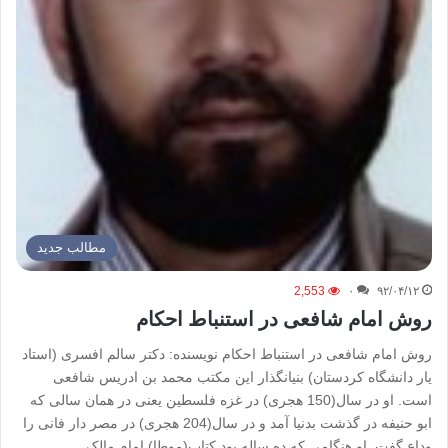
مطالب جدید
2,553
۰
۹۲/۰۴/۱۲
روش امام شافعی در استنباط احکام
روش امام شافعی در استنباط احکام نویسنده: دکتر سالم افسری (استاد
یار دانشگاه کردستان) بنیانگذار این مکتب محمد بن ادریس شافعی
است. او در سال(150 هجری) در غزه فلسطین یعنی در همان سالی که
ابو حنیفه در گذشت بدنیا آمد و در سال(204 هجری) در مصر دار فانی را
وداع گفت. او هنگامی که ده ساله بود کتاب(موطا) امام مالک…