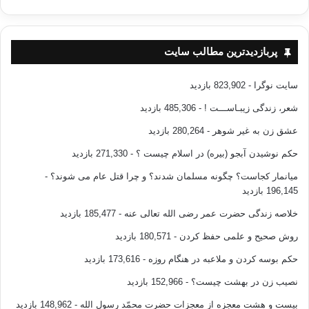
پربازدیدترین مطالب سایت
سایت نوگرا
- 823,902 بازدید
شعر، زندگی زیبـاســـت !
- 485,306 بازدید
عشق زن به غیر شوهر
- 280,264 بازدید
حکم نوشیدن آبجو (بیره) در اسلام چیست ؟
- 271,330 بازدید
میانمار کجاست؟ چگونه مسلمان شدند؟ و چرا قتل عام می شوند؟
-
196,145 بازدید
خلاصه زندگی حضرت عمر رضی الله تعالی عنه
- 185,477 بازدید
روش صحیح و علمی حفظ کردن
- 180,571 بازدید
حکم بوسه کردن و ملاعبه در هنگام روزه
- 173,616 بازدید
نصیب زن در بهشت چیست؟
- 152,966 بازدید
بیست و هشت معجزه از معجزات حضرت محمّد رسول الله
- 148,962 بازدید