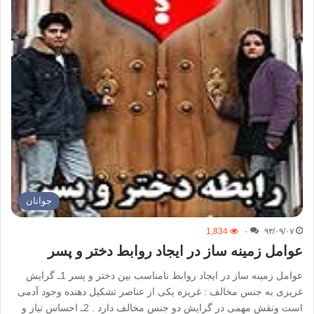
جوانان
1,834
۰
۹۳/۰۹/۰۷
عوامل زمینه ساز در ایجاد روابط دختر و پسر
عوامل زمینه ساز در ایجاد روابط نامناسب بین دختر و پسر 1ـ گرایش
غریزی به جنس مخالف : غریزه یكی از عناصر تشكیل دهنده وجود آدمی
است ونقش مهمی در گرایش دو جنس مخالف دارد . 2ـ احساس نیاز و