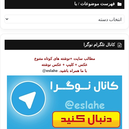
فهرست موضوعات / با
ف
ه
ر
س
ت
کانال تلگرام نوگرا
م
و
مطالب سایت +نوشته های کوتاه متنوع
ض
عکس + کلیپ + عکس نوشته
و
با ما همراه باشید.
eslahe@
ع
ا
ت
/
ب
ا