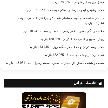
عشق زن به غیر شوهر
- 280,263 بازدید
حکم نوشیدن آبجو (بیره) در اسلام چیست ؟
- 271,329 بازدید
میانمار کجاست؟ چگونه مسلمان شدند؟ و چرا قتل عام می شوند؟
-
196,144 بازدید
خلاصه زندگی حضرت عمر رضی الله تعالی عنه
- 185,476 بازدید
روش صحیح و علمی حفظ کردن
- 180,569 بازدید
حکم بوسه کردن و ملاعبه در هنگام روزه
- 173,616 بازدید
نصیب زن در بهشت چیست؟
- 152,965 بازدید
بیست و هشت معجزه از معجزات حضرت محمّد رسول الله
- 148,961 بازدید
تناقضات قرآنی