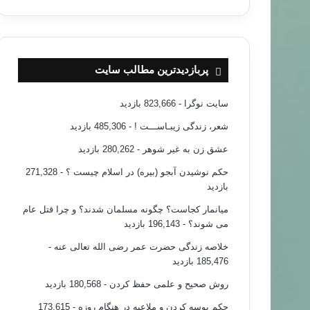
پربازدیدترین مطالب سایت
سایت نوگرا
- 823,666 بازدید
شعر، زندگی زیبـاســـت !
- 485,306 بازدید
عشق زن به غیر شوهر
- 280,262 بازدید
حکم نوشیدن آبجو (بیره) در اسلام چیست ؟
- 271,328
بازدید
میانمار کجاست؟ چگونه مسلمان شدند؟ و چرا قتل عام
می شوند؟
- 196,143 بازدید
خلاصه زندگی حضرت عمر رضی الله تعالی عنه
-
185,476 بازدید
روش صحیح و علمی حفظ کردن
- 180,568 بازدید
حکم بوسه کردن و ملاعبه در هنگام روزه
- 173,615