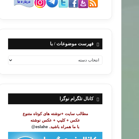
فهرست موضوعات / با
ف
ه
ر
س
ت
م
و
کانال تلگرام نوگرا
ض
و
مطالب سایت +نوشته های کوتاه متنوع
ع
عکس + کلیپ + عکس نوشته
ا
با ما همراه باشید.
eslahe@
ت
/