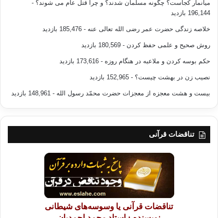
میانمار کجاست؟ چگونه مسلمان شدند؟ و چرا قتل عام می شوند؟
-
196,144 بازدید
خلاصه زندگی حضرت عمر رضی الله تعالی عنه
- 185,476 بازدید
روش صحیح و علمی حفظ کردن
- 180,569 بازدید
حکم بوسه کردن و ملاعبه در هنگام روزه
- 173,616 بازدید
نصیب زن در بهشت چیست؟
- 152,965 بازدید
بیست و هشت معجزه از معجزات حضرت محمّد رسول الله
- 148,961 بازدید
تناقضات قرآنی
تناقضات قرآنی یا وسوسه‌های شیطانی
نویسنده : استاد محمد احمدیان