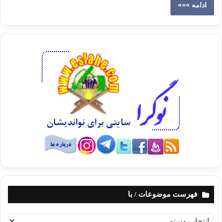
ادامه »»»
فهرست موضوعات / با
ف