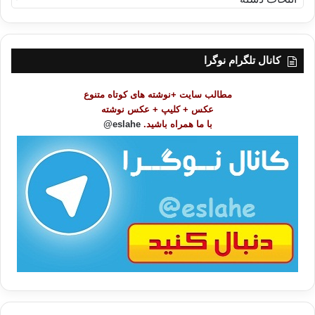
ه
ر
س
ت
کانال تلگرام نوگرا
م
و
مطالب سایت +نوشته های کوتاه متنوع
ض
عکس + کلیپ + عکس نوشته
و
با ما همراه باشید.
eslahe@
ع
ا
ت
/
ب
ا