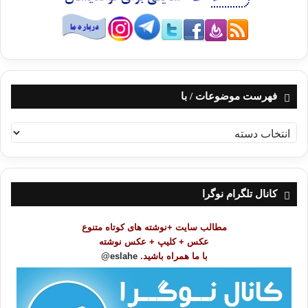
فهرست موضوعات / با
ف
ه
ر
س
ت
کانال تلگرام نوگرا
م
و
مطالب سایت +نوشته های کوتاه متنوع
ض
عکس + کلیپ + عکس نوشته
و
با ما همراه باشید.
eslahe@
ع
ا
ت
/