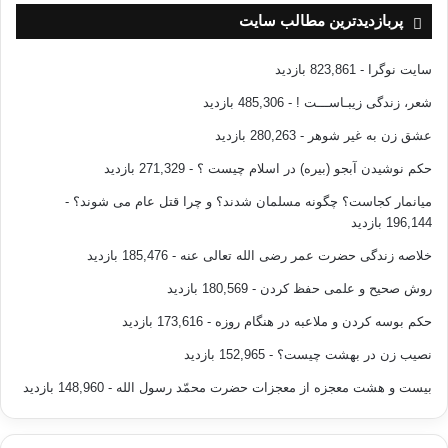
پربازدیدترین مطالب سایت
سایت نوگرا
- 823,861 بازدید
شعر، زندگی زیبـاســـت !
- 485,306 بازدید
عشق زن به غیر شوهر
- 280,263 بازدید
حکم نوشیدن آبجو (بیره) در اسلام چیست ؟
- 271,329 بازدید
میانمار کجاست؟ چگونه مسلمان شدند؟ و چرا قتل عام می شوند؟
-
196,144 بازدید
خلاصه زندگی حضرت عمر رضی الله تعالی عنه
- 185,476 بازدید
روش صحیح و علمی حفظ کردن
- 180,569 بازدید
حکم بوسه کردن و ملاعبه در هنگام روزه
- 173,616 بازدید
نصیب زن در بهشت چیست؟
- 152,965 بازدید
بیست و هشت معجزه از معجزات حضرت محمّد رسول الله
- 148,960 بازدید