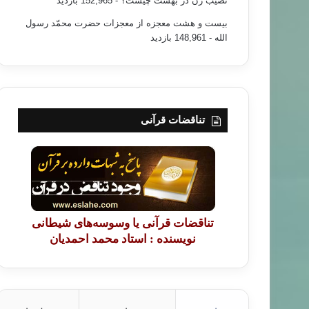
نصیب زن در بهشت چیست؟
- 152,965 بازدید
بیست و هشت معجزه از معجزات حضرت محمّد رسول
الله
- 148,961 بازدید
تناقضات قرآنی
تناقضات قرآنی یا وسوسه‌های شیطانی
نویسنده : استاد محمد احمدیان