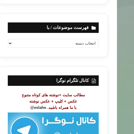
فهرست موضوعات / با
ف
ه
ر
س
ت
م
و
کانال تلگرام نوگرا
ض
و
مطالب سایت +نوشته های کوتاه متنوع
ع
عکس + کلیپ + عکس نوشته
ا
با ما همراه باشید.
eslahe@
ت
/
ب
ا