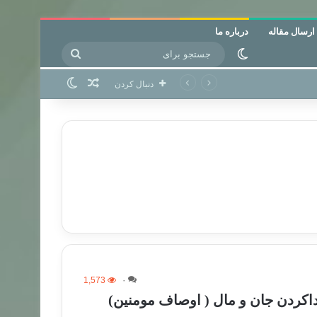
ارسال مقاله
درباره ما
جستجو
تغییر پوسته
برای
نوشته تصادفی
تغییر پوسته
دنبال کردن
1,573
۰
اکردن جان و مال ( اوصاف مومنین)