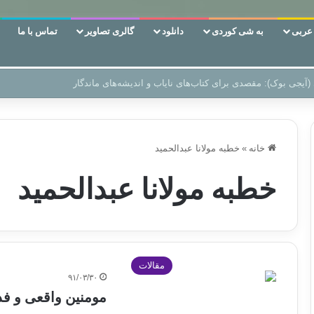
ربی
به شی کوردی
دانلود
گالری تصاویر
تماس با ما
 دوری وکناره‌گیری از راه خداست‌!
خانه
»
خطبه مولانا عبدالحمید
خطبه مولانا عبدالحمید
مقالات
۹۱/۰۳/۳۰
مومنین واقعی و فد