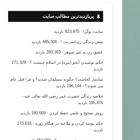
پربازدیدترین مطالب سایت
سایت نوگرا
- 823,875 بازدید
شعر، زندگی زیبـاســـت !
- 485,306 بازدید
عشق زن به غیر شوهر
- 280,263 بازدید
حکم نوشیدن آبجو (بیره) در اسلام چیست ؟
- 271,329
بازدید
میانمار کجاست؟ چگونه مسلمان شدند؟ و چرا قتل عام
می شوند؟
- 196,144 بازدید
خلاصه زندگی حضرت عمر رضی الله تعالی عنه
-
185,476 بازدید
روش صحیح و علمی حفظ کردن
- 180,569 بازدید
حکم بوسه کردن و ملاعبه در هنگام روزه
- 173,616
بازدید