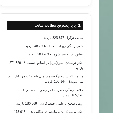
پربازدیدترین مطالب سایت
سایت نوگرا
- 823,877 بازدید
شعر، زندگی زیبـاســـت !
- 485,306 بازدید
عشق زن به غیر شوهر
- 280,263 بازدید
حکم نوشیدن آبجو (بیره) در اسلام چیست ؟
- 271,329
بازدید
میانمار کجاست؟ چگونه مسلمان شدند؟ و چرا قتل عام
می شوند؟
- 196,144 بازدید
خلاصه زندگی حضرت عمر رضی الله تعالی عنه
-
185,476 بازدید
روش صحیح و علمی حفظ کردن
- 180,569 بازدید
حکم بوسه کردن و ملاعبه در هنگام روزه
- 173,616