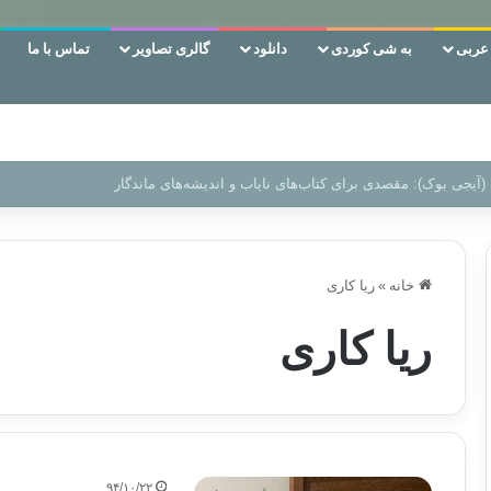
ربی
به شی کوردی
دانلود
گالری تصاویر
تماس با ما
 دوری وکناره‌گیری از راه خداست‌!
خانه
»
ریا کاری
ریا کاری
۹۴/۱۰/۲۲