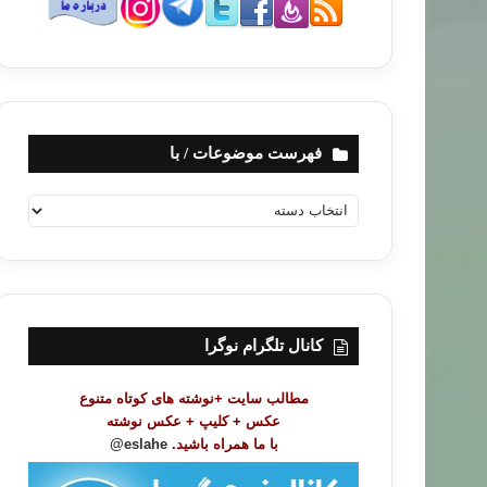
فهرست موضوعات / با
ف
ه
ر
س
ت
م
و
کانال تلگرام نوگرا
ض
و
مطالب سایت +نوشته های کوتاه متنوع
ع
عکس + کلیپ + عکس نوشته
ا
با ما همراه باشید.
eslahe@
ت
/