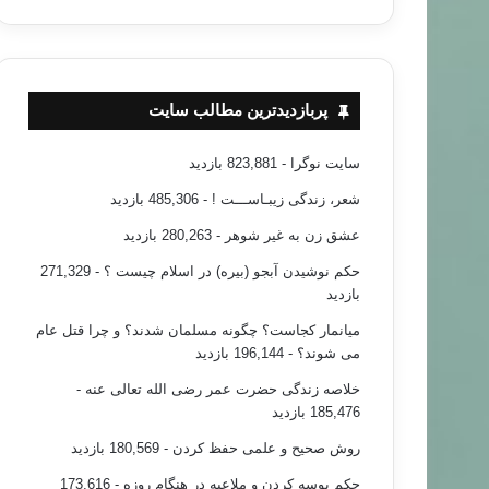
پربازدیدترین مطالب سایت
سایت نوگرا
- 823,881 بازدید
شعر، زندگی زیبـاســـت !
- 485,306 بازدید
عشق زن به غیر شوهر
- 280,263 بازدید
حکم نوشیدن آبجو (بیره) در اسلام چیست ؟
- 271,329
بازدید
میانمار کجاست؟ چگونه مسلمان شدند؟ و چرا قتل عام
می شوند؟
- 196,144 بازدید
خلاصه زندگی حضرت عمر رضی الله تعالی عنه
-
185,476 بازدید
روش صحیح و علمی حفظ کردن
- 180,569 بازدید
حکم بوسه کردن و ملاعبه در هنگام روزه
- 173,616