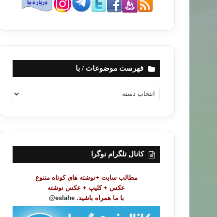
فهرست موضوعات / با
ف
ه
ر
س
ت
م
و
کانال تلگرام نوگرا
ض
و
مطالب سایت +نوشته های کوتاه متنوع
ع
عکس + کلیپ + عکس نوشته
ا
با ما همراه باشید.
eslahe@
ت
/