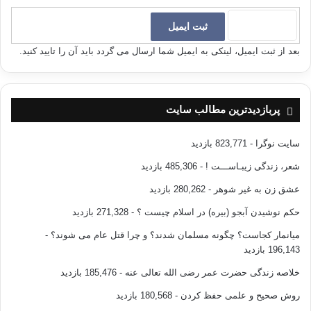
بعد از ثبت ایمیل، لینکی به ایمیل شما ارسال می گردد باید آن را تایید کنید.
پربازدیدترین مطالب سایت
سایت نوگرا
- 823,771 بازدید
شعر، زندگی زیبـاســـت !
- 485,306 بازدید
عشق زن به غیر شوهر
- 280,262 بازدید
حکم نوشیدن آبجو (بیره) در اسلام چیست ؟
- 271,328 بازدید
میانمار کجاست؟ چگونه مسلمان شدند؟ و چرا قتل عام می شوند؟
-
196,143 بازدید
خلاصه زندگی حضرت عمر رضی الله تعالی عنه
- 185,476 بازدید
روش صحیح و علمی حفظ کردن
- 180,568 بازدید