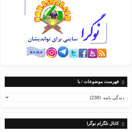
فهرست موضوعات / با
ف
ه
ر
س
ت
کانال تلگرام نوگرا
م