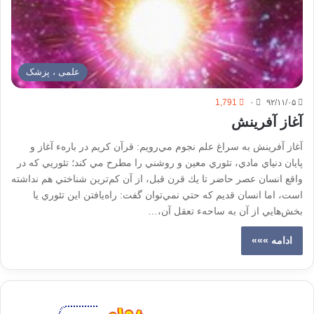
علمی ، پزشک
1,791
۰
۹۲/۱۱/۰۵
آغاز آفرينش
آغاز آفرينش به سراغ علم نجوم مي‌رويم: قرآن كريم در بارهء آغاز و
پايان دنياي مادي، تئوري معين و روشني را مطرح مي كند؛ تئوريي كه در
واقع انسان عصر حاضر تا يك قرن قبل، از آن كم‌ترين شناختي هم نداشته
است، اما انسان قديم كه حتي نمي‌توان گفت: راه‌يافتن اين تئوري يا
بخش‌هايي از آن به ساحهء تعقل آن،…
ادامه »»»