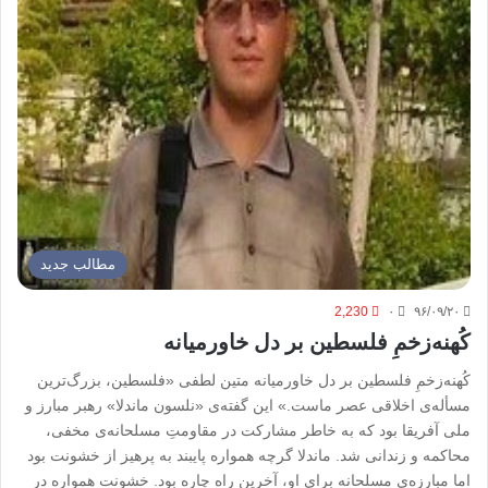
مطالب جدید
2,230
۰
۹۶/۰۹/۲۰
کُهنه‌زخمِ فلسطین بر دل خاورمیانه
کُهنه‌زخمِ فلسطین بر دل خاورمیانه متین لطفی «فلسطین، بزرگ‌ترین
مسأله‌ی اخلاقی عصر ماست.» این گفته‌ی «نلسون ماندلا» رهبر مبارز و
ملی آفریقا بود که به خاطر مشارکت در مقاومتِ مسلحانه‌ی مخفی،
محاکمه و زندانی شد. ماندلا گرچه همواره پایبند به پرهیز از خشونت بود
اما مبارزه‌ی مسلحانه برای او، آخرین راه چاره بود. خشونت همواره در