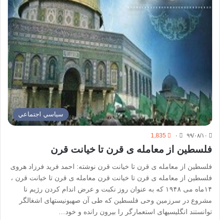
سياسي اجتماعي
1,835
۰
۹۹/۰۸/۱۰
فلسطین از معامله ی قرن تا خیانت قرن
فلسطین از معامله ­ی قرن تا خیانت قرن نوشته: احمد فرید فرزاد هروی
فلسطین از معامله ­ی قرن تا خیانت قرن معامله ­ی قرن تا خیانت قرن ،
۱۴ماه می ۱۹۴۸ که به عنوان روز نکبت و عرض اندام کردن رژیم نا
مشروع در سرزمین وحی فلسطین که طی آن صهیونیست­های اشغالگر
توانستند انگلیسی­های استعمارگر را بیرون رانده و خود…