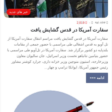
خبر های جدید
2,019
۰
۹۷/۰۲/۲۴
سفارت آمریکا در قدس گشایش یافت
سفارت آمریکا در قدس گشایش یافت مراسم انتقال سفارت آمریکا از
تل آویو به قدس اشغالی طی مراسمی با حضور جمعی از مقامات
بلندپایه دو کشور برگزار شد. سفارت آمریکا در تل‌آویو طی مراسمی با
حضور بنیامین نتانیاهو نخست وزیر اسرائیل، جان سالیوان معاون
وزیرخارجه، استیون منوچین وزیر خزانه داری، جرارد کوشنر مشاور
رئیس جمهور آمریکا، ایوانکا ترامپ و چهار…
ادامه »»»