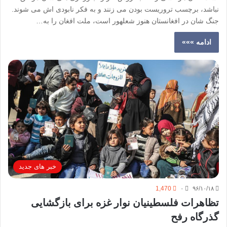
نباشد، برچسب تروریست بودن می زنند و به فکر نابودی اش می شوند.
جنگ شان در افغانستان هنوز شعله­ور است،‌ ملت افغان را به…
ادامه »»»
خبر های جدید
1,470
۰
۹۶/۱۰/۱۸
تظاهرات فلسطینیان نوار غزه برای بازگشایی
گذرگاه رفح