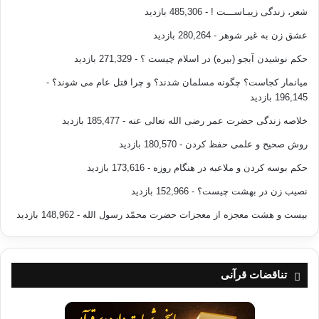
شعر، زندگی زیبـاســـت !
- 485,306 بازدید
عشق زن به غیر شوهر
- 280,264 بازدید
حکم نوشیدن آبجو (بیره) در اسلام چیست ؟
- 271,329 بازدید
میانمار کجاست؟ چگونه مسلمان شدند؟ و چرا قتل عام می شوند؟
-
196,145 بازدید
خلاصه زندگی حضرت عمر رضی الله تعالی عنه
- 185,477 بازدید
روش صحیح و علمی حفظ کردن
- 180,570 بازدید
حکم بوسه کردن و ملاعبه در هنگام روزه
- 173,616 بازدید
نصیب زن در بهشت چیست؟
- 152,966 بازدید
بیست و هشت معجزه از معجزات حضرت محمّد رسول الله
- 148,962 بازدید
تناقضات قرآنی