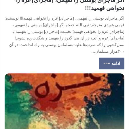
نخواهی فهمید!!!
اگر ماجرای بوسنی را نفهمی، [ماجرای] غزه را نخواهی فهمید!!! نویسنده:
فهمی هویدی مترجم: نبی الله حقجو اگر [ماجرای] بوسنی را نفهمی،
[ماجرای] غزه را نخواهی فهمید؛ نخست [ماجرای] بوسنی را بفهمید تا
[ماجرای] غزه و آنچه در آن می گذرد را بفهمید و شگفت‌زده نشوید!
نسل‌کشیی را که صرب‌ها علیه مسلمانان بوسنی به راه انداختند، در آن
۳۰۰هزار مسلمان…
ادامه »»»