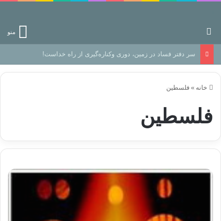
جستجو برای
منو
رهایی از زندانِ اوهام
خانه
»
فلسطین
فلسطین