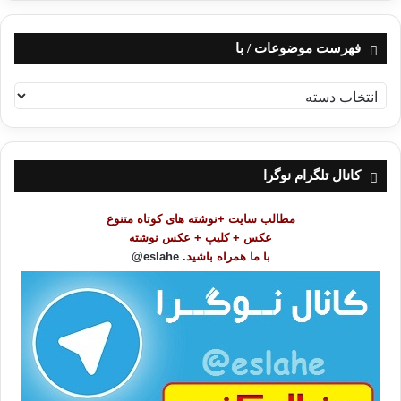
فهرست موضوعات / با
ف
ه
ر
س
ت
کانال تلگرام نوگرا
م
و
مطالب سایت +نوشته های کوتاه متنوع
ض
عکس + کلیپ + عکس نوشته
و
با ما همراه باشید.
eslahe@
ع
ا
ت
/
ب
ا