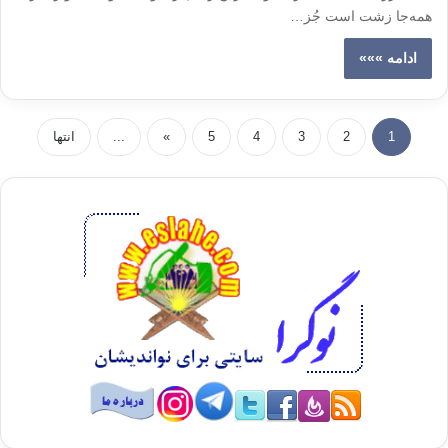
همه‌جا زشت است جُز…
ادامه »»»
1
2
3
4
5
»
...
انتها