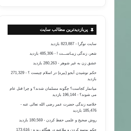
پربازدیدترین مطالب سایت
سایت نوگرا
- 823,887 بازدید
شعر، زندگی زیبـاســـت !
- 485,306 بازدید
عشق زن به غیر شوهر
- 280,263 بازدید
حکم نوشیدن آبجو (بیره) در اسلام چیست ؟
- 271,329
بازدید
میانمار کجاست؟ چگونه مسلمان شدند؟ و چرا قتل عام
می شوند؟
- 196,144 بازدید
خلاصه زندگی حضرت عمر رضی الله تعالی عنه
-
185,476 بازدید
روش صحیح و علمی حفظ کردن
- 180,569 بازدید
حکم بوسه کردن و ملاعبه در هنگام روزه
- 173,616