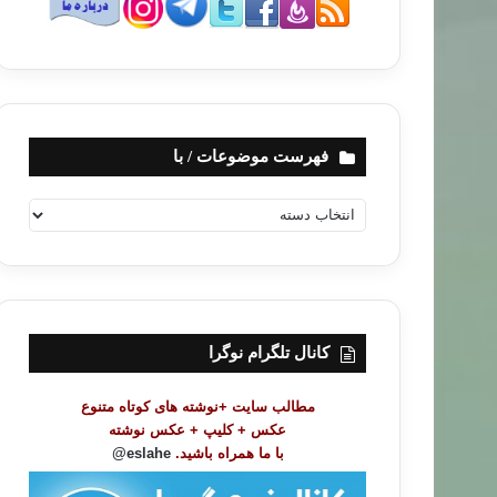
فهرست موضوعات / با
ف
ه
ر
س
ت
م
و
کانال تلگرام نوگرا
ض
و
مطالب سایت +نوشته های کوتاه متنوع
ع
عکس + کلیپ + عکس نوشته
ا
با ما همراه باشید.
eslahe@
ت
/