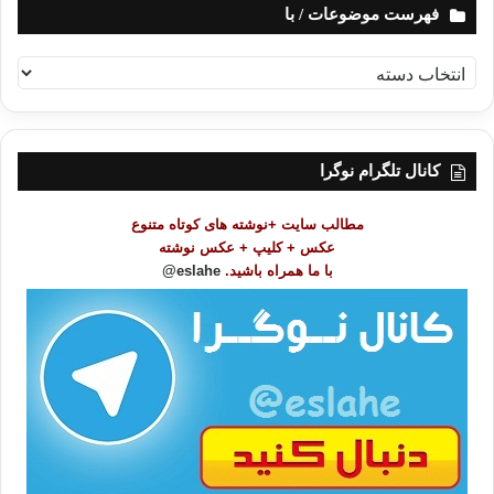
فهرست موضوعات / با
ف
ه
ر
س
ت
کانال تلگرام نوگرا
م
و
مطالب سایت +نوشته های کوتاه متنوع
ض
عکس + کلیپ + عکس نوشته
و
با ما همراه باشید.
eslahe@
ع
ا
ت
/
ب
ا