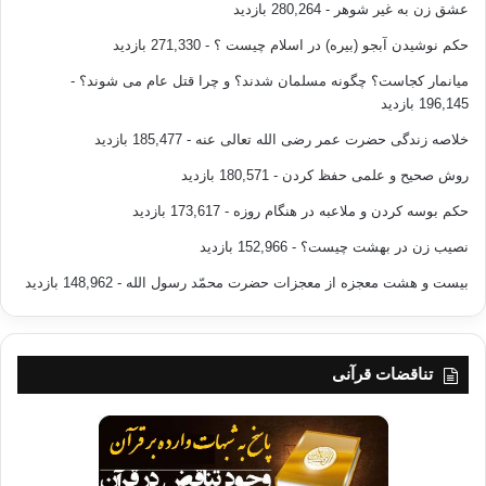
عشق زن به غیر شوهر
- 280,264 بازدید
حکم نوشیدن آبجو (بیره) در اسلام چیست ؟
- 271,330 بازدید
میانمار کجاست؟ چگونه مسلمان شدند؟ و چرا قتل عام می شوند؟
-
196,145 بازدید
خلاصه زندگی حضرت عمر رضی الله تعالی عنه
- 185,477 بازدید
روش صحیح و علمی حفظ کردن
- 180,571 بازدید
حکم بوسه کردن و ملاعبه در هنگام روزه
- 173,617 بازدید
نصیب زن در بهشت چیست؟
- 152,966 بازدید
بیست و هشت معجزه از معجزات حضرت محمّد رسول الله
- 148,962 بازدید
تناقضات قرآنی