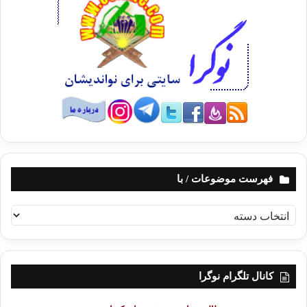
فهرست موضوعات / با
ف
ه
ر
س
ت
کانال تلگرام نوگرا
م
و