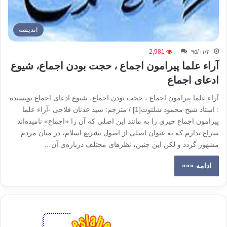
اندیشه
2,981
۰
۹۵/۰۱/۲۰
آراء علما پیرامون اجماع ، حجت بودن اجماع، شیوع
ادعای اجماع
آراء علما پیرامون اجماع ، حجت بودن اجماع، شیوع ادعای اجماع نویسنده
: استاد شیخ محمود شلتوت[1] / مترجم: سید عدنان فلاحی -آراء علما
پیرامون اجماع چیزی را به مانند این اصلی که آن را «اجماع» نامیده‌اند
سراغ ندارم که به عنوان اصلی از اصول تشریع اسلام، در میان مردم
مشهور گردد و لکن این چنین، نظرهای مختلف درباره‌ی آن…
ادامه »»»