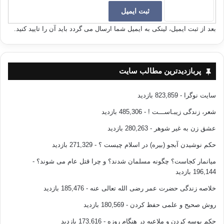
بعد از ثبت ایمیل، لینکی به ایمیل شما ارسال می گردد باید آن را تایید کنید.
پربازدیدترین مطالب سایت
سایت نوگرا
- 823,859 بازدید
شعر، زندگی زیبـاســـت !
- 485,306 بازدید
عشق زن به غیر شوهر
- 280,263 بازدید
حکم نوشیدن آبجو (بیره) در اسلام چیست ؟
- 271,329 بازدید
میانمار کجاست؟ چگونه مسلمان شدند؟ و چرا قتل عام می شوند؟
-
196,144 بازدید
خلاصه زندگی حضرت عمر رضی الله تعالی عنه
- 185,476 بازدید
روش صحیح و علمی حفظ کردن
- 180,569 بازدید
حکم بوسه کردن و ملاعبه در هنگام روزه
- 173,616 بازدید