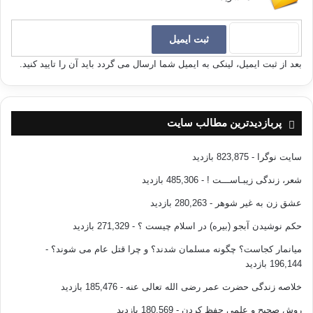
بعد از ثبت ایمیل، لینکی به ایمیل شما ارسال می گردد باید آن را تایید کنید.
پربازدیدترین مطالب سایت
سایت نوگرا
- 823,875 بازدید
شعر، زندگی زیبـاســـت !
- 485,306 بازدید
عشق زن به غیر شوهر
- 280,263 بازدید
حکم نوشیدن آبجو (بیره) در اسلام چیست ؟
- 271,329 بازدید
میانمار کجاست؟ چگونه مسلمان شدند؟ و چرا قتل عام می شوند؟
-
196,144 بازدید
خلاصه زندگی حضرت عمر رضی الله تعالی عنه
- 185,476 بازدید
روش صحیح و علمی حفظ کردن
- 180,569 بازدید