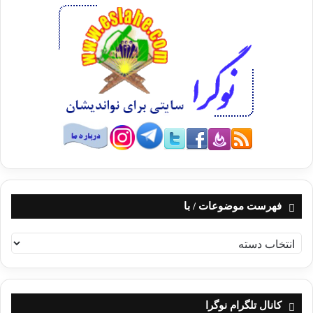
فهرست موضوعات / با
ف
ه
ر
س
ت
کانال تلگرام نوگرا