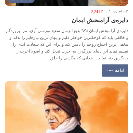
2,241
۰
۹۹/۰۴/۰۹
دایره‌ی آرامبخش ایمان
دایره‌ی آرامبخش ایمان ✍?بدیع الزمان سعید نورسی آری، مرا پروردگار
و خالقی باید که کوچکترین خواطر قلبم و پنهان ترین نیازهایم را بداند و
مخفی ترین احتیاج روحم را تأمین کند و برای این که سعادت ابدی را
نصیبم نماید این دنیای بزرگ را به آخرت تبدیل کند و اصولا آخرت را
جایگزین دنیا نماید… خدایی که مگسی را خلق…
ادامه »»»