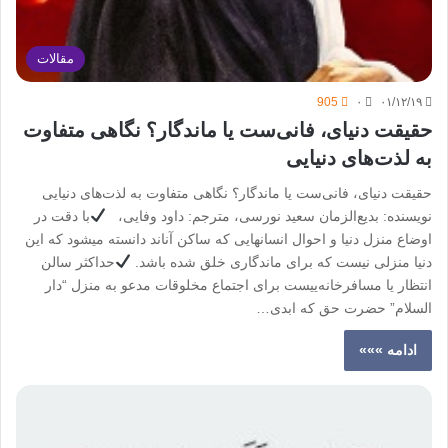
مقالات
905
۰
۰۱/۱۲/۱۹
حقیقت دنیای، فانی‌ست یا ماندگار؟ نگاهی متفاوت
به لذت‌های دنیایی
حقیقت دنیای، فانی‌ست یا ماندگار؟ نگاهی متفاوت به لذت‌های دنیایی
نویسنده: بدیع‌الزمان سعید نورسی، مترجم: داود وفایی،
با دقت در
اوضاع منزل دنیا و احوال انسانهایی که ساکن آناند دانسته میشود که این
دنیا منزلی نیست که برای ماندگاری خلق شده باشد.
حداکثر سالن
انتظار یا مسافرخانه‌ییست برای اجتماع مخلوقات مدعو به منزل “دار
السلام” حضرت حق که ابدی…
ادامه »»»