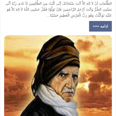
الظُّلُمَاتِ اَنْ لاَ اِلهَ اِلاَّ اَنْتَ سُبْحَانَکَ اِنِّى کُنْتُ مِنَ الظَّالِمِینَ اِذْ نَادى رَبَّهُ اَنِّى
مَسَّنِىَ الضُّرُّ وَاَنْتَ اَرْحَمُ الرَّاحِمِینَ فَاِنْ تَوَلَّوْا فَقُلْ حَسْبِىَ اللّهُ لاَ اِلهَ اِلاَّ هُوَ
عَلَیْهِ تَوَکَّلْتُ وَهُوَ رَبُّ الْعَرْشِ الْعَظِیمِ حَسْبُنَا…
ادامه »»»