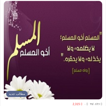
مطالب جدید
2,315
۰
۹۹/۰۶/۲۶