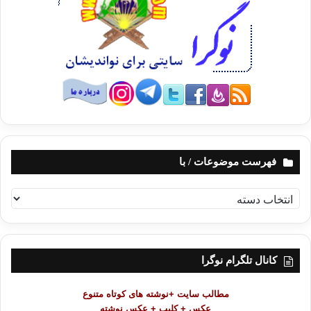
فهرست موضوعات / با
ف
ه
ر
س
ت
کانال تلگرام نوگرا
م
و
مطالب سایت +نوشته های کوتاه متنوع
ض
عکس + کلیپ + عکس نوشته