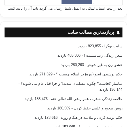
بعد از ثبت ایمیل، لینکی به ایمیل شما ارسال می گردد باید آن را تایید کنید.
پربازدیدترین مطالب سایت
سایت نوگرا
- 823,855 بازدید
شعر، زندگی زیبـاســـت !
- 485,306 بازدید
عشق زن به غیر شوهر
- 280,263 بازدید
حکم نوشیدن آبجو (بیره) در اسلام چیست ؟
- 271,329 بازدید
میانمار کجاست؟ چگونه مسلمان شدند؟ و چرا قتل عام می شوند؟
-
196,144 بازدید
خلاصه زندگی حضرت عمر رضی الله تعالی عنه
- 185,476 بازدید
روش صحیح و علمی حفظ کردن
- 180,569 بازدید
حکم بوسه کردن و ملاعبه در هنگام روزه
- 173,616 بازدید
نصیب زن در بهشت چیست؟
- 152,965 بازدید