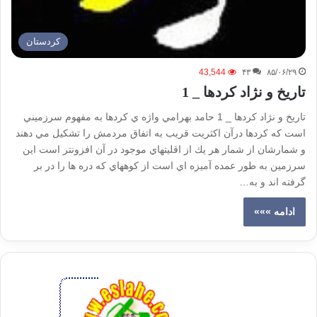
كردستان
43,544
۴۳
۸۵/۰۶/۲۹
تاريخ و نژاد كردها _ 1
تاريخ و نژاد كردها _ 1 حامد بهرامي واژه ي كردها به مفهوم سرزميني
است كه كردها درآن اكثريت قريب به اتفاق مردمش را تشكيل مي دهند
و شمارشان از شمار هر يك از اقليتهاي موجود در آن افزونتر است اين
سرزمين به طور عمده آميزه اي است از كوههاي كه دره ها را در بر
گرفته اند و به…
ادامه »»»