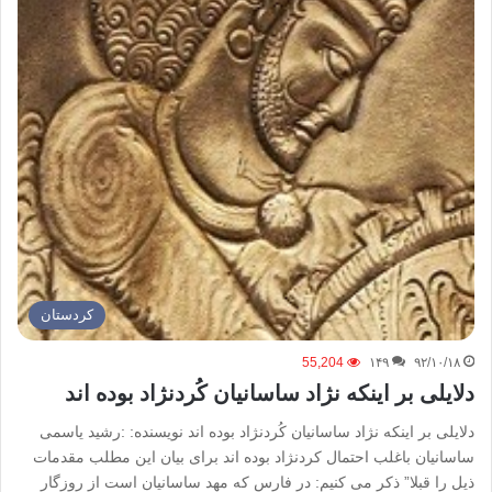
كردستان
55,204
۱۴۹
۹۲/۱۰/۱۸
دلایلی بر اینکه نژاد ساسانیان کُردنژاد بوده اند
دلایلی بر اینکه نژاد ساسانیان کُردنژاد بوده اند نویسنده: :رشید یاسمی
ساسانیان باغلب احتمال کردنژاد بوده اند برای بیان این مطلب مقدمات
ذیل را قبلا” ذکر می کنیم: در فارس که مهد ساسانیان است از روزگار