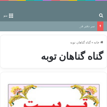
جستجو برای
منو
سر دفتر فساد در زمین‌، دوری وکناره‌گیری از راه خداست‌!
خانه
»
گناه گناهان توبه
گناه گناهان توبه