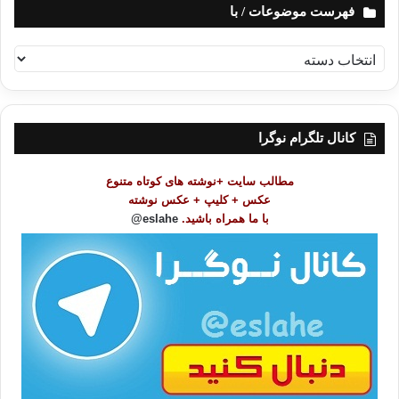
فهرست موضوعات / با
ف
ه
ر
س
ت
کانال تلگرام نوگرا
م
و
مطالب سایت +نوشته های کوتاه متنوع
ض
عکس + کلیپ + عکس نوشته
و
با ما همراه باشید.
eslahe@
ع
ا
ت
/
ب
ا