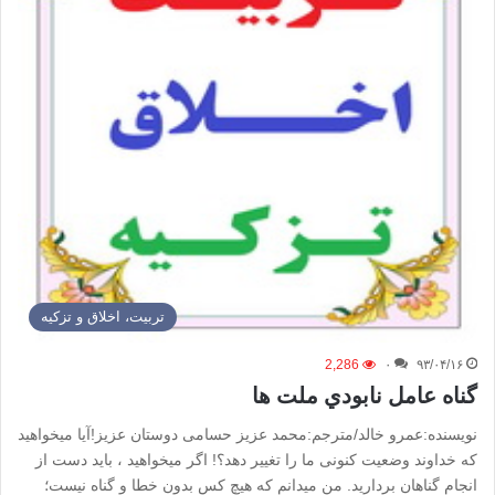
تربیت، اخلاق و تزکیه
2,286
۰
۹۳/۰۴/۱۶
گناه عامل نابودي ملت ها
نویسنده:عمرو خالد/مترجم:محمد عزیز حسامی دوستان عزیز!آیا میخواهید
که خداوند وضعیت کنونی ما را تغییر دهد؟! اگر میخواهید ، باید دست از
انجام گناهان بردارید. من میدانم که هیچ کس بدون خطا و گناه نیست؛