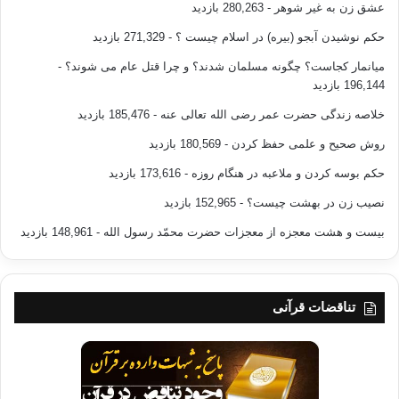
عشق زن به غیر شوهر
- 280,263 بازدید
حکم نوشیدن آبجو (بیره) در اسلام چیست ؟
- 271,329 بازدید
میانمار کجاست؟ چگونه مسلمان شدند؟ و چرا قتل عام می شوند؟
-
196,144 بازدید
خلاصه زندگی حضرت عمر رضی الله تعالی عنه
- 185,476 بازدید
روش صحیح و علمی حفظ کردن
- 180,569 بازدید
حکم بوسه کردن و ملاعبه در هنگام روزه
- 173,616 بازدید
نصیب زن در بهشت چیست؟
- 152,965 بازدید
بیست و هشت معجزه از معجزات حضرت محمّد رسول الله
- 148,961 بازدید
تناقضات قرآنی