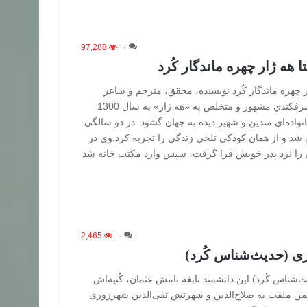
97,288
۰
 هه ژار چهره ماندگار کُرد
 چهره ماندگار کُرد نويسنده، محقق، مترجم و شاعر
نامدار، استاد عبدالرحمن شرفكندي مشهور و متخلص به «هه ژار» به سال 1300
نواده‌اي متدين و شهير ديده به جهان گشود. در دو سالگي
شد و از همان كودكي تلخي زندگي را تجربه كرد.وي در
ن را نزد پدر خويش فرا گرفت، سپس وارد مكتب خانه شد
2,465
۰
ی (حدیث‌شناس کُرد)
شناس کُرد) این دانشمند نابغه نامش عثمان، کُنیه‌اش
حمن ملقب به صلاح‌الدین و شهرتش تقی‌الدین شهرزوری