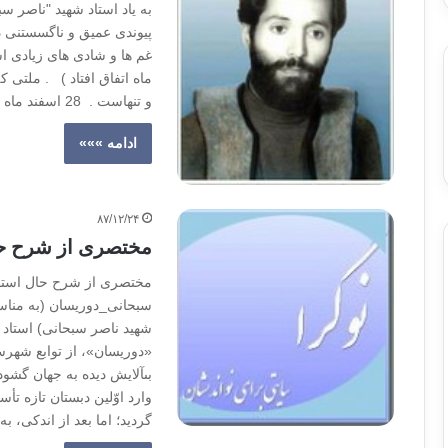
به یاد استاد شهید "ناصر سب
پیوندی عمیق و ناگسستنی د
غم ها و شادی های زیادی ا
ماه اتفاق افتاد ) . ملتی که
و تنهاست . 28 اسفند ماه ، نوزدهمین سالگرد…
ادامه »»»
۸۷/۱۲/۲۴
مختصرى از شرح حا
مختصرى از شرح حال استاد
«دوریسان»، از توابع شهرست
بى‏آلایش دیده به جهان گ
وارد اوّلین دبستان تازه 
گردید؛ اما بعد از اندکى، 