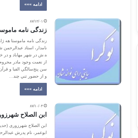
ادامه »»»
۸۷/۱۲/۰۱
زندگی نامه ماموستا
زندگی نامه ماموستا هه ژار
ه.ش در شهر مهاباد و در خا
از نعمت وجود مادر محروم 
سن پنج‌سالگي الفبا و قرآ
و از حضور تني چند…
ادامه »»»
۸۷/۱۰/۰۴
ابن الصلاح شهرزور
ابن الصلاح شهرزوری (حدیث‌
ابوعمر، نام پدرش عبدالر