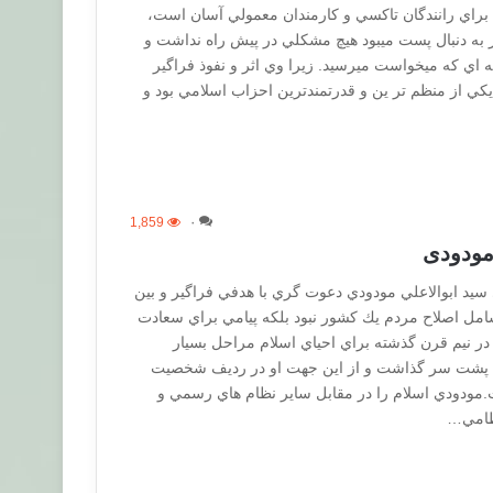
راي رانندگان تاكسي و كارمندان معمولي آسان است،
 به دنبال پست ميبود هيچ مشكلي در پيش راه نداشت و
ه اي كه ميخواست ميرسيد. زيرا وي اثر و نفوذ فراگير
كي از منظم تر ين و قدرتمندترين احزاب اسلامي بود و
1,859
۰
 مودودی
 سيد ابوالاعلي مودودي دعوت گري با هدفي فراگير و بين
ا شامل اصلاح مردم يك كشور نبود بلكه پيامي براي سعادت
 در نيم قرن گذشته براي احياي اسلام مراحل بسيار
پشت سر گذاشت و از اين جهت او در رديف شخصيت
.مودودي اسلام را در مقابل ساير نظام هاي رسمي و
نظامي…