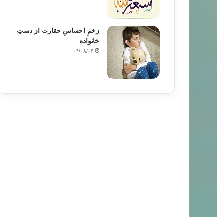
زخمِ احساسِ حقارت از دستِ
خانواده
۰۴/۰۸/۰۳