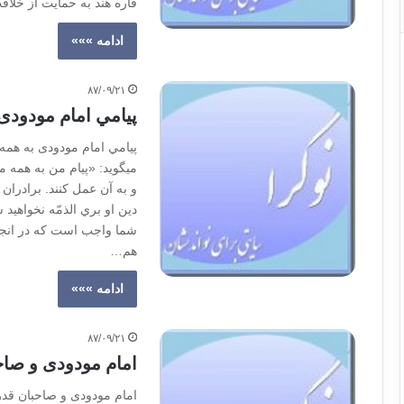
قاره هند به حمايت از خلاف
ادامه »»»
۸۷/۰۹/۲۱
پيامي امام مودودی
پيامي امام مودودی به همه
ميگويد: «پيام من به همه 
و به آن عمل كنند. برادران 
دين او بري الذمّه نخواهيد 
شما واجب است كه در انجام 
هم…
ادامه »»»
۸۷/۰۹/۲۱
امام مودودی و صاح
امام مودودی و صاحبان قدر