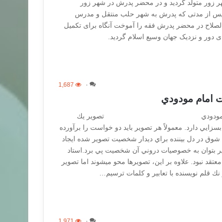
 سال 577 در شهر زور متولد گردید و در محضر پدرش در شهر زور
و پس از مدتی که پدرش به شهر حلب منتقل و مدرس
لصلاح در محضر پدرش فقه را آموخت آنگاه برای تکمیل
دور و نزدیک جهان وسیع اسلام گردید.
1,687
۰
 امام مودودي
يت امام مودودي تصوير يك
يي دارد. معمولاً هر تصوير بايد دو خواست را برآورده
شوق در دل بيننده براي ديدار شخصيت تصوير شده ايجاد
وير بتوان به خصوصيات دروني آن شخصيت پي برد.استاد
قد نبود. علاوه بر اين، تصويرها محو ميشوند اما تصوير
نك قلم نويسنده با تعابير و كلمات ترسيم…
1,971
۰