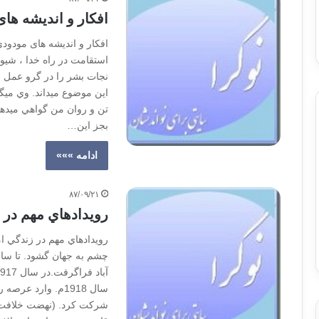
افکار و اندیشه ها
افکار و اندیشه های مودود
استقامت در راه خدا ، شي
نجات بشر را در گرو عمل ب
اين موضوع ميداند. وي ميگو
تن و روان من گواهي ميده
بجز اين…
ادامه »»»
۸۷/۰۹/۲۱
رويدادهاي مهم در
شركت كرد. (نهضت خلافت ن