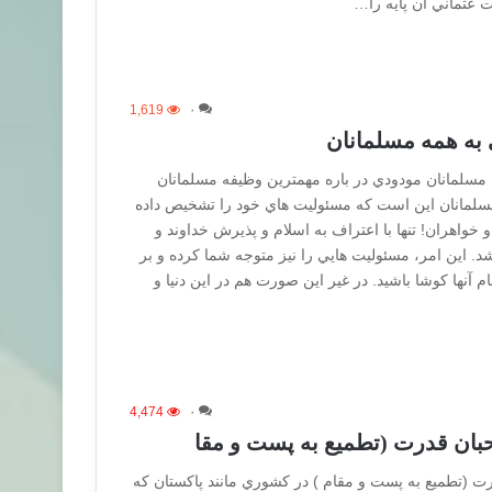
ت عثماني آن پايه را…
1,619
۰
 به همه مسلمانان
 مسلمانان مودودي در باره مهمترين وظيفه مسلمانان
مسلمانان اين است كه مسئوليت هاي خود را تشخيص داده
و خواهران! تنها با اعتراف به اسلام و پذيرش خداوند و
شد. اين امر، مسئوليت هايي را نيز متوجه شما كرده و بر
آنها كوشا باشيد. در غير اين صورت هم در اين دنيا و
4,474
۰
بان قدرت (تطميع به پست و مقا
ت (تطميع به پست و مقام ) در كشوري مانند پاكستان كه