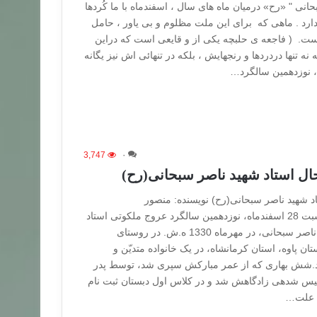
حانی " «رح» درمیان ماه های سال ، اسفندماه با ما کُردها
ارد . ماهی که برای این ملت مظلوم و بی یاور ، حامل
ست. ( فاجعه ی حلبچه یکی از و قایعی است که دراین
 نه تنها دردردها و رنجهایش ، بلکه در تنهائی اش نیز یگانه
3,747
۰
ل استاد شهید ناصر سبحانی(رح)
 شهید ناصر سبحانی(رح) نویسنده: منصور
سبحانى_دوریسان (به‌ مناسبت 28 اسفندماه‌، نوزدهمین سالگرد عروج ملکوتی استاد
شهید ناصر سبحانی) استاد ناصر سبحانى‏، در مهرماه 1330 ه.ش. در روستاى
ان پاوه، استان کرمانشاه، در یک خانواده متدیّن و
شود.شش بهارى که از عمر مبارکش سپرى شد، توسط پدر
تأسیس شده‏ى زادگاهش شد و در کلاس اول دبستان ثبت نام
به علت…