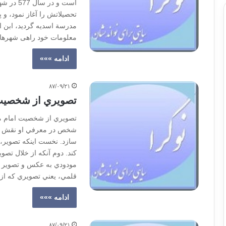
است و در
تحصیلاتش را آغاز نمود، 
مدرسة اسدیه گردید، ابن ا
معلومات خود راهی شهرهای 
ادامه »»»
۸۷/۰۹/۲۱
تصويري از شخصيت
تصويري از شخص
شخص در معرفي او نقش بسزا
سازد. نخست اينكه تصوير، 
كند. دوم آنكه از خلال تص
مودودي به عكس و تصوير معت
قلمي، يعني تصويري كه از 
ادامه »»»
۸۷/۰۹/۲۱