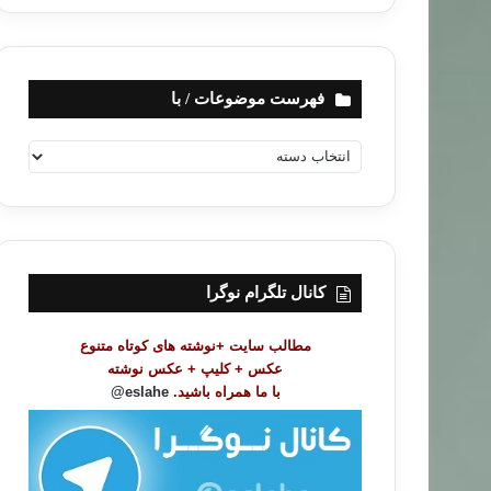
فهرست موضوعات / با
ف
ه
ر
س
ت
م
و
کانال تلگرام نوگرا
ض
و
مطالب سایت +نوشته های کوتاه متنوع
ع
عکس + کلیپ + عکس نوشته
ا
با ما همراه باشید.
eslahe@
ت
/
ب
ا