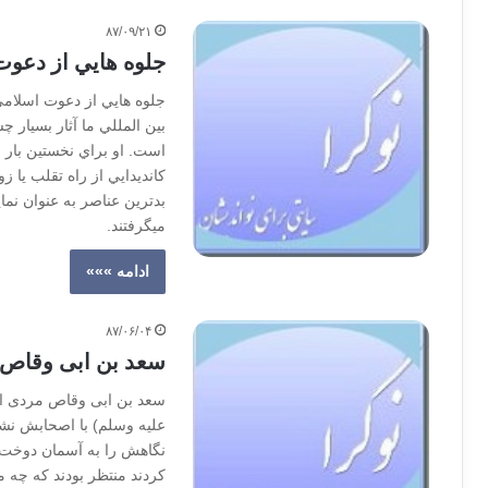
۸۷/۰۹/۲۱
جلوه هايي از دعوت
جلوه هايي از دعوت اسلام
بين المللي ما آثار بسيار 
است. او براي نخستين بار ان
كانديدايي از راه تقلب يا زو
بدترين عناصر به عنوان نم
ميگرفتند.
ادامه »»»
۸۷/۰۶/۰۴
سعد بن ابی وقاص
سعد بن ابی وقاص مردی ا
عليه وسلم) با اصحابش نش
نگاهش را به آسمان دوخت و
کردند منتظر بودند که چه م