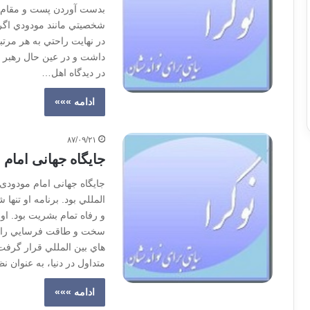
بدست آوردن پست و مقام ب
شخصيتي مانند مودودي اگر
در نهايت راحتي به هر مرتب
داشت و در عين حال رهبر ي
در ديدگاه اهل…
ادامه »»»
۸۷/۰۹/۲۱
جایگاه جهانی امام
جایگاه جهانی امام مودودی
المللي بود. برنامه او تنه
و رفاه تمام بشريت بود. او
سخت و طاقت فرسايي را 
هاي بين المللي قرار گرفت
متداول در دنيا، به عنوان 
ادامه »»»