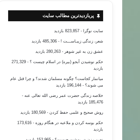
پربازدیدترین مطالب سایت
سایت نوگرا
- 823,857 بازدید
شعر، زندگی زیبـاســـت !
- 485,306 بازدید
عشق زن به غیر شوهر
- 280,263 بازدید
حکم نوشیدن آبجو (بیره) در اسلام چیست ؟
- 271,329
بازدید
میانمار کجاست؟ چگونه مسلمان شدند؟ و چرا قتل عام
می شوند؟
- 196,144 بازدید
خلاصه زندگی حضرت عمر رضی الله تعالی عنه
-
185,476 بازدید
روش صحیح و علمی حفظ کردن
- 180,569 بازدید
حکم بوسه کردن و ملاعبه در هنگام روزه
- 173,616
بازدید
نصیب زن در بهشت چیست؟
- 152,965 بازدید