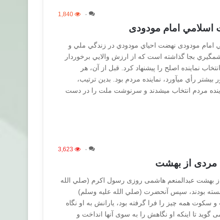
1,840
۰
 اسلامي امام مودودی
ي امام مودودی نهضت احياي مودودي در زندگي ملي و
چشمگيري بجا گذاشته است كه از ارزش والايي برخوردار
تخاب نماينده اصلح را پيشنهاد كرد. قبل از آن، هر
ر بيشتر رأي ميآورد، نماينده مردم بود. بدين ترتيب،
اينده مردم انتخاب ميشدند و سرنوشت ملت را در دست
3,623
۰
 مردی از بهشت
ز بهشت عبدالمنعم هاشمی روزی رسول اکرم (صلي الله
سته بودند، سپس آنحضرت (صلي الله عليه وسلم)
 سکوت همه چیز را فرا گرفته بود، یارانش به او نگاه
ی گوید تا اینکه او نگاهش را به سوی آنها انداخت و