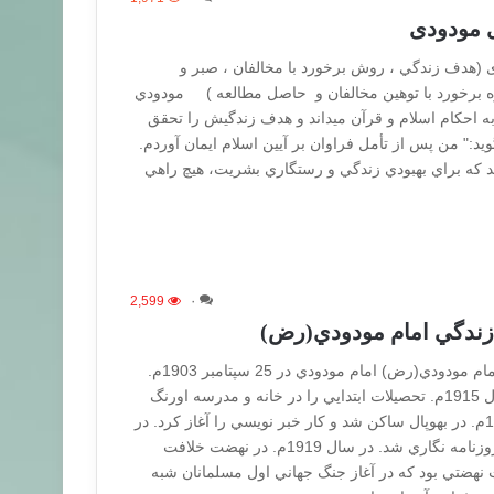
ی مودودی
ی (هدف زندگي ، روش برخورد با مخالفان ، صبر و
وه برخورد با توهين مخالفان و حاصل مطالعه ) مودودي
ه احكام اسلام و قرآن ميداند و هدف زندگيش را تحقق
يد:" من پس از تأمل فراوان بر آيين اسلام ايمان آوردم.
د كه براي بهبودي زندگي و رستگاري بشريت، هيچ راهي
2,599
۰
 زندگي امام مودودي(رض)
رويدادهاي مهم در زندگي امام مودودي(رض) امام مودودي در 25 سپتامبر 1903م.
چشم به جهان گشود. تا سال 1915م. تحصيلات ابتدايي را در خانه و مدرسه اورنگ
آباد فراگرفت.در سال 1917م. در بهوپال ساكن شد و كار خبر نويسي را آغاز كرد. در
سال 1918م. وارد عرصه روزنامه نگاري شد. در سال 1919م. در نهضت خلافت
هضتي بود كه در آغاز جنگ جهاني اول مسلمانان شبه