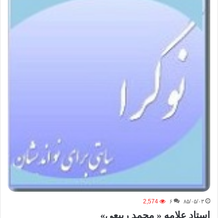
2,574
۶
۸۵/۰۵/۰۳
استاد علامه « محمد ربيعي»