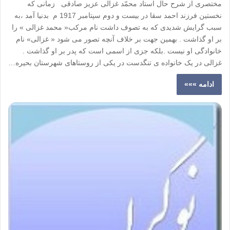
مختصری از شرح حال استاد محمّد غزالی عزیز صادقی زمانی که
نخستین فرزند احمد سقا در بیست و دوم سپتامبر 1917 م بدنیا آمد ،به
سبب گرایش شدیدی که به تصوف داشت نام مرکب« محمد غزالی » را
بر او گذاشت . بهمین جهت بر خلاف آنچه تصور می شود « غزالی» نام
خانوادگی او نیست .بلکه جزی از اسمی است که پدر بر او گذاشت .
غزالی در یک خانواده ی تنگدست در یکی از روستاهای شهرستان بحیره…
ادامه »»»