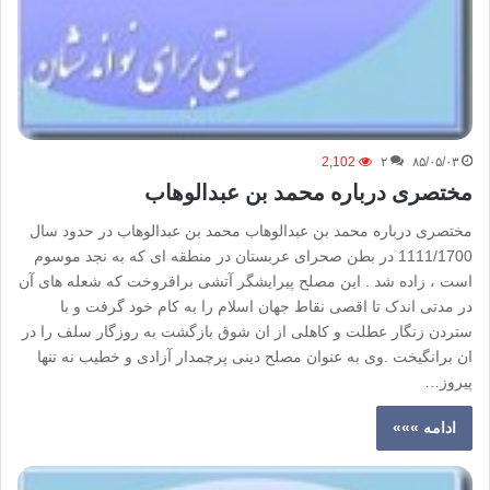
2,102
۲
۸۵/۰۵/۰۳
مختصری درباره محمد بن عبدالوهاب
مختصری درباره محمد بن عبدالوهاب محمد بن عبدالوهاب در حدود سال
1111/1700 در بطن صحرای عربستان در منطقه ای که به نجد موسوم
است ، زاده شد . اين مصلح پيرايشگر آتشی برافروخت که شعله های آن
در مدتی اندک تا اقصی نقاط جهان اسلام را به کام خود گرفت و با
ستردن زنگار عطلت و کاهلی از ان شوق بازگشت به روزگار سلف را در
ان برانگيخت .وی به عنوان مصلح دينی پرچمدار آزادی و خطيب نه تنها
پيروز…
ادامه »»»