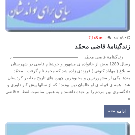
7,145
۰
۸۵/۰۵/۰۳
زندگینامۀ قاضی محمّد
زندگینامۀ قاضی محمّد ———————————————– د
رسال 1289 ه.ش از خانواده ی مشهور و خوشنام قاضی در شهرستان
سابلاغ ( مهاباد کنونی ) فرزندی زاده شد که محمد نام گرفت . محمّد
بعدها یکی از مشهورترین و محبوبترین چهره های تاریخ معاصر کردستان
شد . همه ی قبیله ی او عالمان دین بودند ؛ که از سالها پیش کار داوری و
دادگستری بین مردم را بر عهده داشتند و به همین مناسبت لفظ « قاضی
»…
ادامه »»»