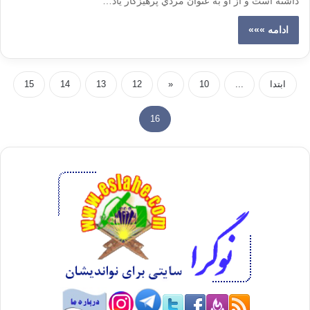
داشته است و از او به عنوان مردي پرهيزكار ياد…
ادامه »»»
ابتدا
...
10
«
12
13
14
15
16