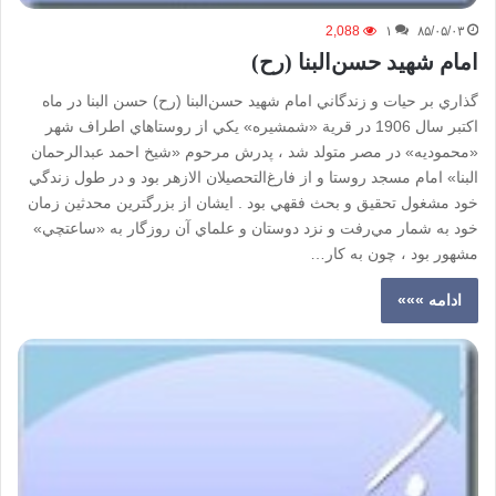
2,088
۱
۸۵/۰۵/۰۳
امام شهيد حسن‌البنا (رح)
گذاري بر حيات و زندگاني امام شهيد حسن‌البنا (رح) حسن البنا در ماه
اكتبر سال 1906 در قرية «شمشيره» يكي از روستاهاي اطراف شهر
«محموديه» در مصر متولد شد ، پدرش مرحوم «شيخ احمد عبدالرحمان
البنا» امام مسجد روستا و از فارغ‌التحصيلان الازهر بود و در طول زندگي
خود مشغول تحقيق و بحث فقهي بود . ايشان از بزرگترين محدثين زمان
خود به شمار مي‌رفت و نزد دوستان و علماي آن روزگار به «ساعتچي»
مشهور بود ، چون به كار…
ادامه »»»