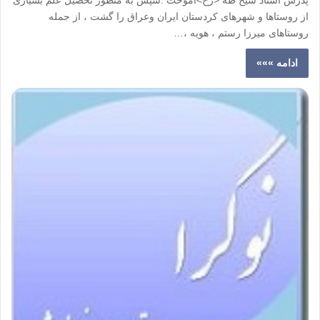
پدرش استاد شیخ طه <رح>آموخت .سپس به منظور تحصیل علم بسیاری
از روستاها و شهرهای کردستان ایران وعراق را گشت ، از جمله
روستاهای میرزا رستم ، هویه ،…
ادامه »»»