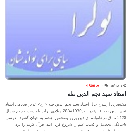
4,806
۰
۸۵/۰۵/۰۳
استاد سید نجم الدین طه
مختصری ازشرح حال استاد سید نجم الدین طه <رح> عزیز صادقی استاد
نجم الدین طه <رح>در روز28/4/1930 میلادی برابر با بیست و دوم شوال
1428 ه- ق درخانواده ای دین پرور ومشهور چشم به جهان گشود . درسن
5سالگی تحصیل و کسب علم را شروع کرد، ابتدا قرآن کریم را نزد