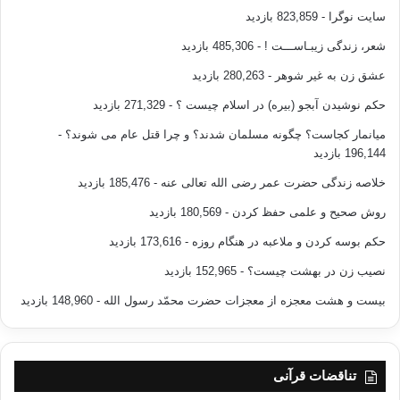
سایت نوگرا
- 823,859 بازدید
شعر، زندگی زیبـاســـت !
- 485,306 بازدید
عشق زن به غیر شوهر
- 280,263 بازدید
حکم نوشیدن آبجو (بیره) در اسلام چیست ؟
- 271,329 بازدید
میانمار کجاست؟ چگونه مسلمان شدند؟ و چرا قتل عام می شوند؟
-
196,144 بازدید
خلاصه زندگی حضرت عمر رضی الله تعالی عنه
- 185,476 بازدید
روش صحیح و علمی حفظ کردن
- 180,569 بازدید
حکم بوسه کردن و ملاعبه در هنگام روزه
- 173,616 بازدید
نصیب زن در بهشت چیست؟
- 152,965 بازدید
بیست و هشت معجزه از معجزات حضرت محمّد رسول الله
- 148,960 بازدید
تناقضات قرآنی