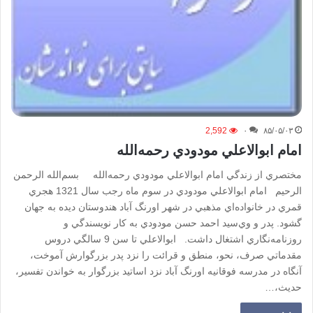
2,592
۰
۸۵/۰۵/۰۳
امام ابوالاعلي مودودي رحمه‌الله
مختصري از زندگي امام ابوالاعلي مودودي رحمه‌الله بسم‌الله الرحمن
الرحيم امام ابوالاعلي مودودي در سوم ماه رجب سال 1321 هجري
قمري در خانواده‌اي مذهبي در شهر اورنگ آباد هندوستان ديده به جهان
گشود. پدر و وي‌سيد احمد حسن مودودي به كار نويسندگي و
روزنامه‌نگاري اشتغال داشت. ابوالاعلي تا سن 9 سالگي دروس
مقدماتي صرف، نحو، منطق و قرائت را نزد پدر بزرگوارش آموخت،
آنگاه در مدرسه فوقانيه اورنگ آباد نزد اساتيد بزرگوار به خواندن تفسير،
حديث،…