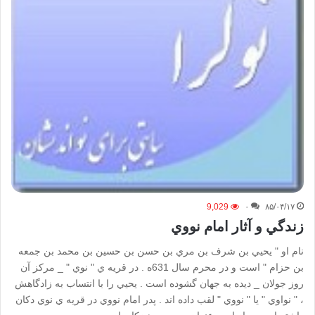
9,029
۰
۸۵/۰۴/۱۷
زندگي و آثار امام نووي
نام او " يحيي بن شرف بن مري بن حسن بن حسين بن محمد بن جمعه
بن حزام " است و در محرم سال 631ه . در قريه ي " نوي " _ مركز آن
روز جولان _ ديده به جهان گشوده است . يحيي را با انتساب به زادگاهش
، " نواوي " يا " نووي " لقب داده اند . پدر امام نووي در قريه ي نوي دكان