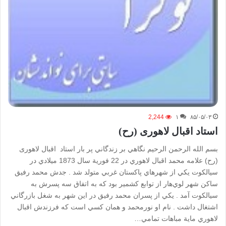
2,244
۱
۸۵/۰۵/۰۳
استاد اقبال لاهوری (رح)
بسم الله الرحمن الرحیم نگاهي بر زندگاني پر بار استاد اقبال لاهوری
(رح) علامه محمد اقبال لاهوري در 22 فورية سال 1873 ميلادي در
سيالكوت يكي از شهرهاي پاكستان غربي متولد شد . جدش محمد رفيق
ساكن شهر لوي‌هار از توابع كشمير بود كه به اتفاق سه پسرش به
سيالكوت آمد . يكي از پسران محمد رفيق در اين شهر به شغل بازرگاني
اشتغال داشت . نام او نورمحمد و همان كسي است كه فرزندش اقبال
لاهوري ماية مباهات تمامي…