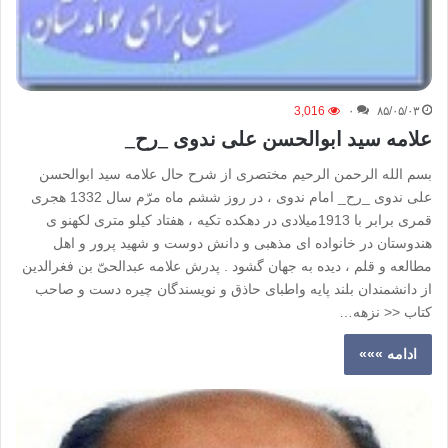
3,016
۰
۸۵/۰۵/۰۳
علامه سید ابوالحسن علی ندوی _رح_
بسم الله الرحمن الرحیم مختصری از شرح حال علامه سید ابوالحسن
علی ندوی _رح_ امام ندوی ، در روز ششم ماه مرّم سال 1332 هجری
قمری برابر با 1913میلادی در دهکده تکیه ، هفتاد کیلو متری لکهنو ی
هندوستان در خانواده ای مذهبی و دانش دوست و شهید پرور و اهل
مطالعه و قلم ، دیده به جهان گشود . پدرش علامه عبدالحیّ بن فغرالدین
از دانشمندان بلند پایه واطبای حاذق و نویسندگان چیره دست و صاحب
کتاب << نزهه…
ادامه »»»