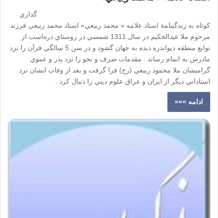
گذاري
كوتاه به زندگينامة استاد علامه « محمد ربيعي» استاد محمد ربيعي فرزند
مرحوم ملا عبدالحكيم در سال 1311 شمسي در روستاي دره‌اسب از
توابع منطقه ديواندره ديده به جهان گشود و در سن 5 سالگي قرآن را نزد
مادرش به اتمام رساند . مقدمات صرف و نحو را نزد پدر و عموي
گراميشان ملا محمود ربيعي (رح) فرا گرفت و بعد از وفات ايشان نزد
استاداني ديگر از ايران و عراق علوم ديني را دنبال كرد .
ادامه »»»