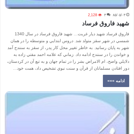
2,128
۳
۸۵/۰۵/۰۳
شهيد فاروق فرساد
فاروق فرساد شهيد ديار غربت… شهيد فاروق فرساد در سال 1340
شمسي در شهر سقز متولد شد. دروس ابتدايي و متوسطه را در همان
شهر به پايان رسانيد. به خاطر تغيير محل كار پدر، از سقز به سنندج آمد
و خواندن را در سنندج ادامه داد. زماني كه علامه احمد مفتي زاده به
دلايلي واضح، ام الامراض بشر را در تمام جهان و به تبع آن در كردستان،
دور افتادن مسلمانان از قرآن و سنت نبوي تشخيص داد، همت خود…
ادامه »»»