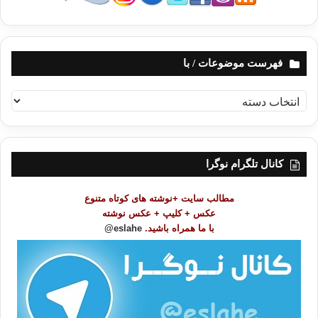
فهرست موضوعات / با
ف
ه
ر
س
ت
کانال تلگرام نوگرا
م
و
مطالب سایت +نوشته های کوتاه متنوع
ض
عکس + کلیپ + عکس نوشته
و
با ما همراه باشید.
eslahe@
ع
ا
ت
/
ب
ا