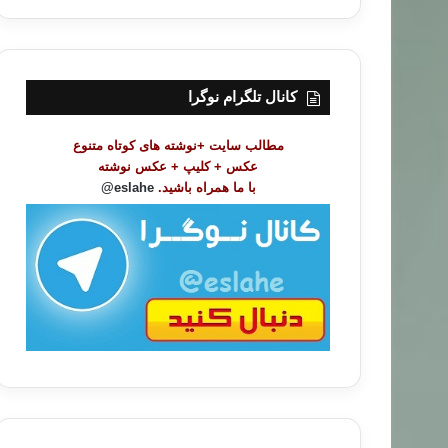
ر
س
ت
م
و
کانال تلگرام نوگرا
ض
و
مطالب سایت +نوشته های کوتاه متنوع
ع
عکس + کلیپ + عکس نوشته
ا
با ما همراه باشید.
eslahe@
ت
/
ب
ا