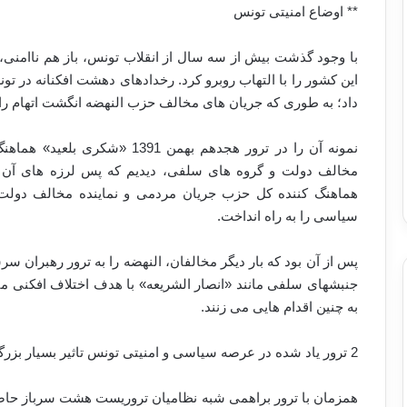
** اوضاع امنیتی تونس
با وجود گذشت بیش از سه سال از انقلاب تونس، باز هم ناامن
این کشور را با التهاب روبرو کرد. رخدادهای دهشت افکنانه در تو
داد؛ به طوری که جریان های مخالف حزب النهضه انگشت اتهام را 
نمونه آن را در ترور هجدهم بهمن
هماهنگ کننده کل حزب جریان مردمی و نماینده مخالف دول
سیاسی را به راه انداخت.
پس از آن بود که بار دیگر مخالفان، النهضه را به ترور رهبران س
جنبش‏های سلفی مانند «انصار الشریعه» با هدف اختلاف افکنی می
به چنین اقدام هایی می زنند.
2 ترور یاد شده در عرصه سیاسی و امنیتی تونس تاثیر بسیار بزرگی بر جای گذاشت.
همزمان با ترور براهمی شبه نظامیان تروریست هشت سرباز حاضر 