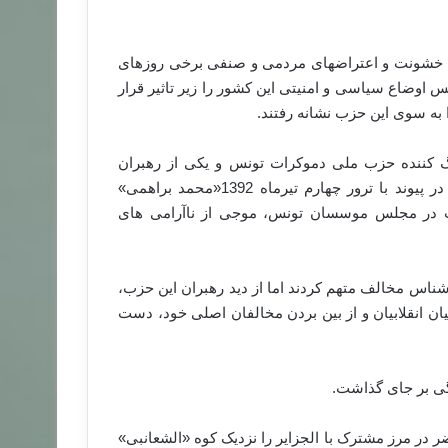
ی، خشونت و اعتراض‏های مردمی و صنفی برخی روزهای
نس اوضاع سیاسی و امنیتی این کشور را زیر تاثیر قرار
به سوی این حزب نشانه رفتند.
 1391 «شکری بلعید» هماهنگ کننده حزب ملی دموکرات تونس و یکی از رهبران
مخالف دولت و گروه های سلفی، دیدیم که پس لرزه های آن در پیوند با ترور چهارم تیرماه 1392«محمد براهمی»
ت در مجلس موسسان تونس، موجی از ناآرامی های
رشناس مخالف متهم کردند اما از دید رهبران این حزب،
ان انقلابیان و از بین بردن مخالفان اصلی خود، دست
در مرز مشترک با الجزایر را نزدیک کوه «الشعانبی»