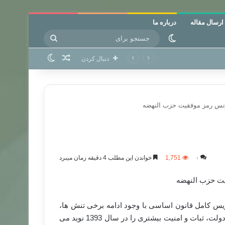
ارسال مقاله
درباره ما
جستجو
تغییر پوسته
برای
نوشته تصادفی
تغییر پوسته
دنبال کردن
س رمز موفقیت حزب النهضه
۰
1,751
خواندن این مطلب 4 دقیقه زمان میبرد
ت حزب النهضه
 کامل قانون اساسی با وجود ادامه برخی تنش ها،
فعالیت گروه های تروریستی و اعتراض های صنفی و مدنی علیه دولت، ثبات و امنیت بیشتری را در سال 1393 نوید می