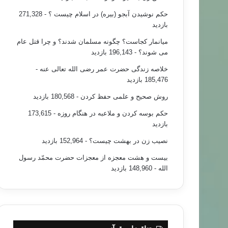
حکم نوشیدن آبجو (بیره) در اسلام چیست ؟
- 271,328
بازدید
میانمار کجاست؟ چگونه مسلمان شدند؟ و چرا قتل عام
می شوند؟
- 196,143 بازدید
خلاصه زندگی حضرت عمر رضی الله تعالی عنه
-
185,476 بازدید
روش صحیح و علمی حفظ کردن
- 180,568 بازدید
حکم بوسه کردن و ملاعبه در هنگام روزه
- 173,615
بازدید
نصیب زن در بهشت چیست؟
- 152,964 بازدید
بیست و هشت معجزه از معجزات حضرت محمّد رسول
الله
- 148,960 بازدید