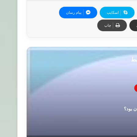
اسکایپ
پیام رسان
چاپ
بط
ن بود؟