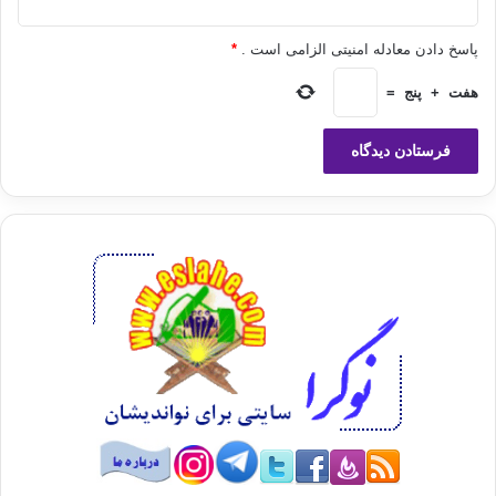
مادام كه خدا و رسولش را
پاسخ دادن معادله امنیتی الزامی است .
*
فرمان برم).
هفت
+
پنج
=
خليفه در اين خطبه هم امت را مكلف نمود تا
مطيع خليفه باشند و هم به آنها حق داد تا در كارش نظارت و مداخله
نمايند، تا آن كه
امور عمومي امت محمد -صلى الله عليه وسلم- بر وفق قانون
حكومت اسلامي انجام و رونق
گيرد و هرگاه در امري بر خلاف قانون رفتار نمايد، دستش را گرفته
مانع شوند.
رابعاً:
افراد امت را از حيث حقوق مدني در مقابل
قانون و عدالت برابر هم دانسته است، تا آنجا كه مي‌گويد: براي
احقاق حق و رفع
مظلمه فرقي نمي‌داند كه ستمگر توانا باشد و ستمديده ناتوان، يا بر