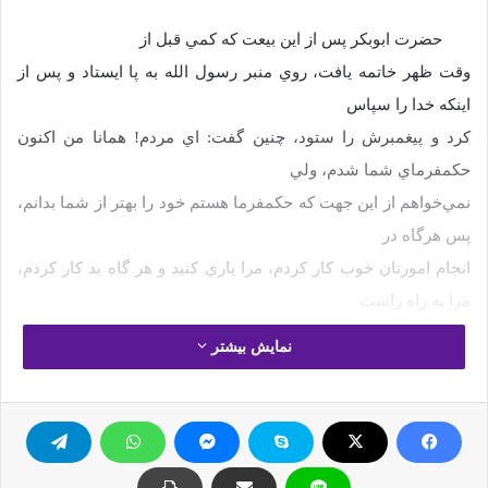
حضرت ابوبكر پس از اين بيعت كه كمي قبل از
وقت ظهر خاتمه يافت، روي منبر رسول الله به پا ايستاد و پس از
اينكه خدا را سپاس
كرد و پيغمبرش را ستود، چنين گفت: اي مردم! همانا من اكنون
حكمفرماي شما شدم، ولي
نمي‌خواهم از اين جهت كه حكمفرما هستم خود را بهتر از شما بدانم،
پس هرگاه در
انجام امورتان خوب كار كردم، مرا ياري كنيد و هر گاه بد كار كردم،
مرا به راه راست
راهنمايي كنيد، راستي امانت است (بايد رعايت كرد) دروغ خيانت
نمایش بیشتر
است ِ(بايد از آن
پرهيز كرد) هر ضعيف و ناتواني از شما نزد من قوي و توانا است تا
آنگاه كه ان
شاءالله حقش را از ستمكار گرفته به او بازگردانم و بالعكس هر