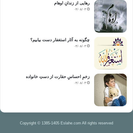
رهایی از زندانِ اوهام
۰۴/۰۸/۰۳
چگونه به آثار استغفار دست بیابیم؟
۰۴/۰۸/۰۳
زخمِ احساسِ حقارت از دستِ خانواده
۰۴/۰۸/۰۳
Copyright © 1385-1405 Eslahe.com All rights reserved