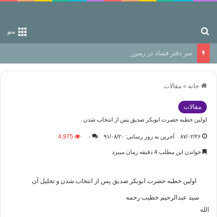
جستجو برای
منو
سر دفتر فساد در زمین‌، دوری وکناره‌گیری از راه خداست‌!
خانه
»
مقالات
مقالات
اولين خطبه حضرت ابوبکر صدیق پس از انتخاب شدن
۸۷/۰۲/۲۶
آخرین به روز رسانی: ۹۱/۰۸/۲۰
۰
4,975
خواندن این مطلب 4 دقیقه زمان میبرد
اولين خطبه حضرت ابوبکر صدیق پس از انتخاب شدن و تحلیل آن
سيد عبدالرحيم خطيب رحمه
الله