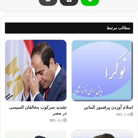
شخص قوي از شما نزد
من ضعيف و ناتوان بود تا آن كه ان شاءالله حق ستمديدگان را از او
باز ستانم هر
مطالب مرتبط
قومي كه سستي نمايند و از جهاد در راه خدا دست بكشند، قطعاً خدا
آنها را خوار و
ذليل خواهد فرمود. هر گاه فحشاء و معصيت در قومي شيوع يابد
خداوند قطعاً آنها را
به بلاي عام خود گرفتار خواهد ساخت. مرا فرمان بريد مادام كه خدا
و رسول خدا را
فرمان برم و هر گاه بر خلاف حكم خدا يا مخالف امر رسولش عمل
نمايم، حق ندارم مرا
فرمان بريد.
اسلام آوردن پرفسور الماني
تشدید سرکوب مخالفان السیسی
در مصر
۸۹/۱۰/۰۸
۹۴/۱۰/۱۱
چون در اين هنگام وقت ظهر رسيده بود، در
آخر خطبه‌اش فرمود: برخيزيد براي نمازتان، خدا شما را به رحمت