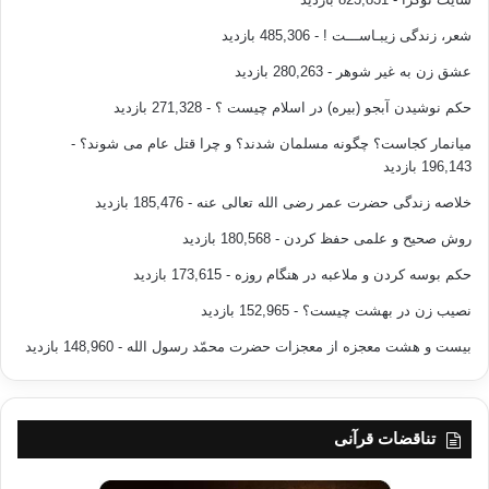
فاضله و آراسته به
شعر، زندگی زیبـاســـت !
- 485,306 بازدید
كمالات انساني، جامعه‌اي كه شايستگي حيات مطلوب و قابليت
عشق زن به غیر شوهر
- 280,263 بازدید
تحرك، ترقي و پيشرفت
حکم نوشیدن آبجو (بیره) در اسلام چیست ؟
- 271,328 بازدید
داشته باشند در بين خود به وجود آورند.
میانمار کجاست؟ چگونه مسلمان شدند؟ و چرا قتل عام می شوند؟
-
196,143 بازدید
——————————————–
خلاصه زندگی حضرت عمر رضی الله تعالی عنه
- 185,476 بازدید
منبع :
شيخين
(ابوبكر و عمر)
روش صحیح و علمی حفظ کردن
- 180,568 بازدید
حکم بوسه کردن و ملاعبه در هنگام روزه
- 173,615 بازدید
نصیب زن در بهشت چیست؟
- 152,965 بازدید
تأليف:
سيد عبدالرحيم خطيب رحمه
بیست و هشت معجزه از معجزات حضرت محمّد رسول الله
- 148,960 بازدید
الله
تناقضات قرآنی